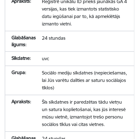
Reģistrē unikālu ID priekš jaunākās GA 4
versijas, kas tiek izmantots statistisko
datu iegūšanai par to, kā apmeklētājs
izmanto vietni.
24 stundas
uvc
Sociālo mediju sīkdatnes (nepieciešamas,
lai Jūs varētu dalīties ar saturu sociālajos
tīklos)
Šīs sīkdatnes ir paredzētas tādu vietņu
un satura koplietošanai, kas jūs interesē
mūsu vietnē, izmantojot trešo personu
sociālos tīklus vai citas vietnes.
24 stundas