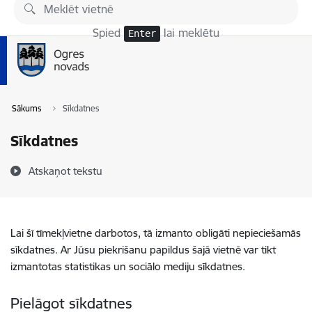
Pāriet uz lapas saturu
Spied
lai meklētu
Enter
Sākums
Sīkdatnes
Sīkdatnes
Atskaņot tekstu
Lai šī tīmekļvietne darbotos, tā izmanto obligāti nepieciešamās
sīkdatnes. Ar Jūsu piekrišanu papildus šajā vietnē var tikt
izmantotas statistikas un sociālo mediju sīkdatnes.
Pielāgot sīkdatnes