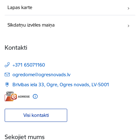
Lapas karte
Sīkdatņu izvēles maiņa
Kontakti
+371 65071160
E-pasts:
ogredome@ogresnovads.lv
Brīvības iela 33, Ogre, Ogres novads, LV-5001
Visi kontakti
Sekojiet mums