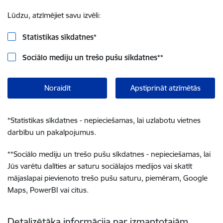
Lūdzu, atzīmējiet savu izvēli:
Statistikas sīkdatnes
*
Sociālo mediju un trešo pušu sīkdatnes
**
Noraidīt
Apstiprināt atzīmētās
*
Statistikas sīkdatnes - nepieciešamas, lai uzlabotu vietnes
darbību un pakalpojumus.
**
Sociālo mediju un trešo pušu sīkdatnes - nepieciešamas, lai
Jūs varētu dalīties ar saturu sociālajos medijos vai skatīt
mājaslapai pievienoto trešo pušu saturu, piemēram, Google
Maps, PowerBI vai citus.
Detalizētāka informācija par izmantotajām