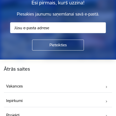
Esi pirmais, kurš uzzina!
Piesakies jaunumu saņemšanai savā e-pastā.
Kājene
Ātrās saites
Vakances
Iepirkumi
Projekti