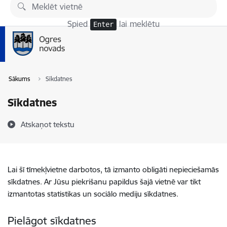
Pāriet uz lapas saturu
Spied
lai meklētu
Enter
Sākums
Sīkdatnes
Sīkdatnes
Atskaņot tekstu
Lai šī tīmekļvietne darbotos, tā izmanto obligāti nepieciešamās
sīkdatnes. Ar Jūsu piekrišanu papildus šajā vietnē var tikt
izmantotas statistikas un sociālo mediju sīkdatnes.
Pielāgot sīkdatnes