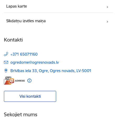
Lapas karte
Sīkdatņu izvēles maiņa
Kontakti
+371 65071160
E-pasts:
ogredome@ogresnovads.lv
Brīvības iela 33, Ogre, Ogres novads, LV-5001
Visi kontakti
Sekojiet mums