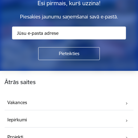
Esi pirmais, kurš uzzina!
Piesakies jaunumu saņemšanai savā e-pastā.
Kājene
Ātrās saites
Vakances
Iepirkumi
Projekti