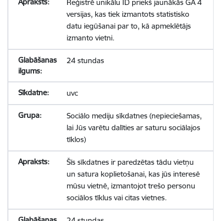
Reģistrē unikālu ID priekš jaunākās GA 4
versijas, kas tiek izmantots statistisko
datu iegūšanai par to, kā apmeklētājs
izmanto vietni.
24 stundas
uvc
Sociālo mediju sīkdatnes (nepieciešamas,
lai Jūs varētu dalīties ar saturu sociālajos
tīklos)
Šīs sīkdatnes ir paredzētas tādu vietņu
un satura koplietošanai, kas jūs interesē
mūsu vietnē, izmantojot trešo personu
sociālos tīklus vai citas vietnes.
24 stundas