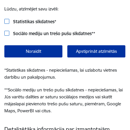
Lūdzu, atzīmējiet savu izvēli:
Statistikas sīkdatnes
*
Sociālo mediju un trešo pušu sīkdatnes
**
Noraidīt
Apstiprināt atzīmētās
*
Statistikas sīkdatnes - nepieciešamas, lai uzlabotu vietnes
darbību un pakalpojumus.
**
Sociālo mediju un trešo pušu sīkdatnes - nepieciešamas, lai
Jūs varētu dalīties ar saturu sociālajos medijos vai skatīt
mājaslapai pievienoto trešo pušu saturu, piemēram, Google
Maps, PowerBI vai citus.
Detalizētāka informācija par izmantotajām