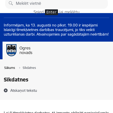
Pāriet uz lapas saturu
Izmaiņas
Spied
lai meklētu
Enter
Informējam, ka 13. augustā no plkst. 19.00 ir iespējami
īslaicīgi tīmekļvietnes darbības traucējumi, jo tiks veikti
uzturēšanas darbi. Atvainojamies par sagādātajām neērtībām!
Sākums
Sīkdatnes
Sīkdatnes
Atskaņot tekstu
Lai šī tīmekļvietne darbotos, tā izmanto obligāti nepieciešamās