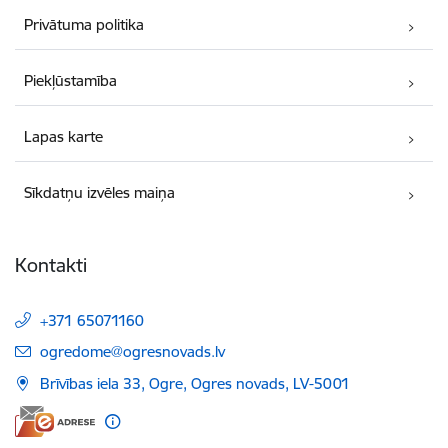
Privātuma politika
Piekļūstamība
Lapas karte
Sīkdatņu izvēles maiņa
Kontakti
+371 65071160
E-pasts:
ogredome@ogresnovads.lv
Brīvības iela 33, Ogre, Ogres novads, LV-5001