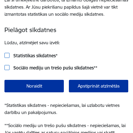
sīkdatnes. Ar Jūsu piekrišanu papildus šajā vietnē var tikt
izmantotas statistikas un sociālo mediju sīkdatnes.
Pielāgot sīkdatnes
Lūdzu, atzīmējiet savu izvēli:
Statistikas sīkdatnes
*
Sociālo mediju un trešo pušu sīkdatnes
**
Noraidīt
Apstiprināt atzīmētās
*
Statistikas sīkdatnes - nepieciešamas, lai uzlabotu vietnes
darbību un pakalpojumus.
**
Sociālo mediju un trešo pušu sīkdatnes - nepieciešamas, lai
Jūs varētu dalīties ar saturu sociālajos medijos vai skatīt