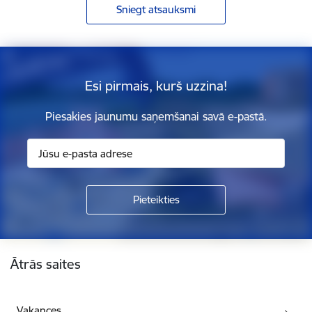
Sniegt atsauksmi
Esi pirmais, kurš uzzina!
Piesakies jaunumu saņemšanai savā e-pastā.
Kājene
Ātrās saites
Vakances