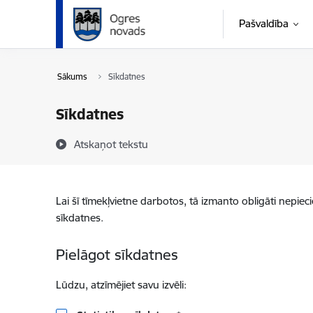
Pāriet uz lapas saturu
Pašvaldība
Sākums
Sīkdatnes
Sīkdatnes
Atskaņot tekstu
Lai šī tīmekļvietne darbotos, tā izmanto obligāti nepiec
sīkdatnes.
Pielāgot sīkdatnes
Lūdzu, atzīmējiet savu izvēli: