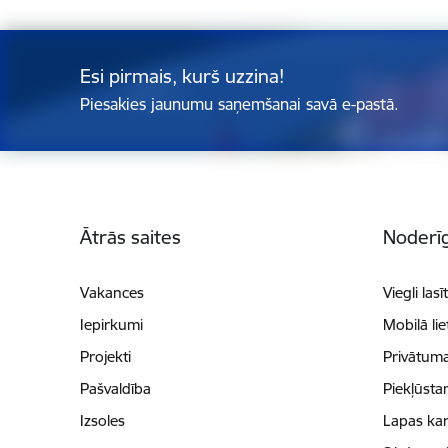
Esi pirmais, kurš uzzina!
Piesakies jaunumu saņemšanai savā e-pastā.
Kājene
Ātrās saites
Noderīg
Vakances
Viegli lasī
Iepirkumi
Mobilā li
Projekti
Privātuma
Pašvaldība
Piekļūsta
Izsoles
Lapas kar