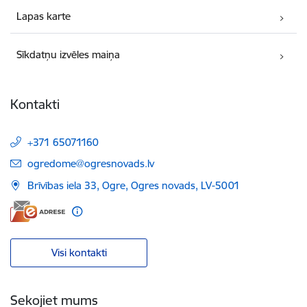
Lapas karte
Sīkdatņu izvēles maiņa
Kontakti
+371 65071160
E-pasts:
ogredome@ogresnovads.lv
Brīvības iela 33, Ogre, Ogres novads, LV-5001
Visi kontakti
Sekojiet mums