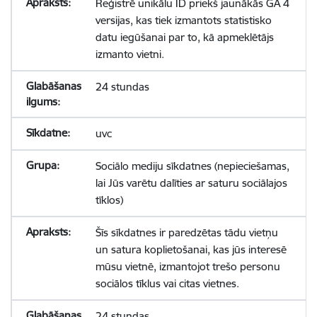
Reģistrē unikālu ID priekš jaunākās GA 4
versijas, kas tiek izmantots statistisko
datu iegūšanai par to, kā apmeklētājs
izmanto vietni.
24 stundas
uvc
Sociālo mediju sīkdatnes (nepieciešamas,
lai Jūs varētu dalīties ar saturu sociālajos
tīklos)
Šīs sīkdatnes ir paredzētas tādu vietņu
un satura koplietošanai, kas jūs interesē
mūsu vietnē, izmantojot trešo personu
sociālos tīklus vai citas vietnes.
24 stundas