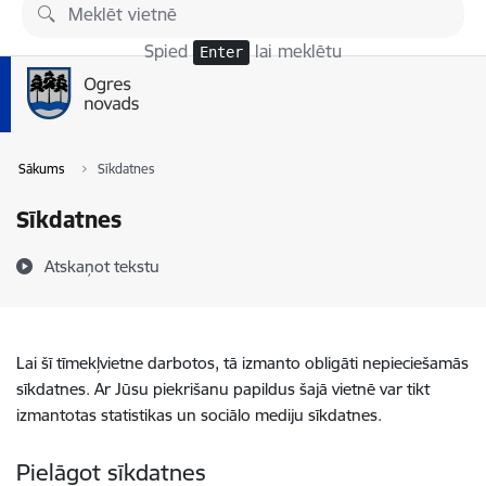
Pāriet uz lapas saturu
Spied
lai meklētu
Enter
Sākums
Sīkdatnes
Sīkdatnes
Atskaņot tekstu
Lai šī tīmekļvietne darbotos, tā izmanto obligāti nepieciešamās
sīkdatnes. Ar Jūsu piekrišanu papildus šajā vietnē var tikt
izmantotas statistikas un sociālo mediju sīkdatnes.
Pielāgot sīkdatnes