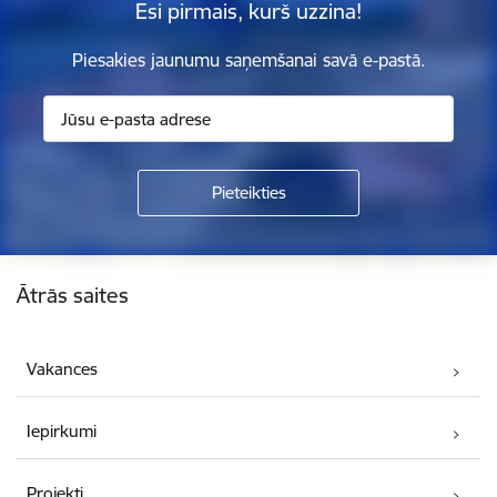
Esi pirmais, kurš uzzina!
Piesakies jaunumu saņemšanai savā e-pastā.
Kājene
Ātrās saites
Vakances
Iepirkumi
Projekti