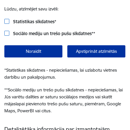
Lūdzu, atzīmējiet savu izvēli:
Statistikas sīkdatnes
*
Sociālo mediju un trešo pušu sīkdatnes
**
Noraidīt
Apstiprināt atzīmētās
*
Statistikas sīkdatnes - nepieciešamas, lai uzlabotu vietnes
darbību un pakalpojumus.
**
Sociālo mediju un trešo pušu sīkdatnes - nepieciešamas, lai
Jūs varētu dalīties ar saturu sociālajos medijos vai skatīt
mājaslapai pievienoto trešo pušu saturu, piemēram, Google
Maps, PowerBI vai citus.
Detalizētāka informācija par izmantotajām