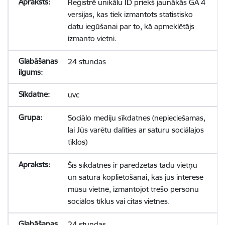
Reģistrē unikālu ID priekš jaunākās GA 4
versijas, kas tiek izmantots statistisko
datu iegūšanai par to, kā apmeklētājs
izmanto vietni.
24 stundas
uvc
Sociālo mediju sīkdatnes (nepieciešamas,
lai Jūs varētu dalīties ar saturu sociālajos
tīklos)
Šīs sīkdatnes ir paredzētas tādu vietņu
un satura koplietošanai, kas jūs interesē
mūsu vietnē, izmantojot trešo personu
sociālos tīklus vai citas vietnes.
24 stundas