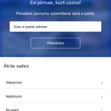
Esi pirmais, kurš uzzina!
Piesakies jaunumu saņemšanai savā e-pastā.
Kājene
Ātrās saites
Vakances
Iepirkumi
Projekti