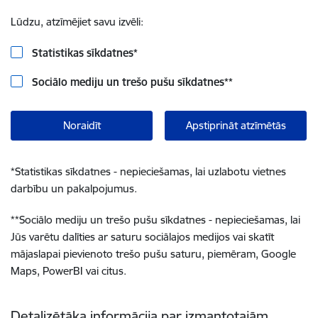
Lūdzu, atzīmējiet savu izvēli:
Statistikas sīkdatnes
*
Sociālo mediju un trešo pušu sīkdatnes
**
Noraidīt
Apstiprināt atzīmētās
*
Statistikas sīkdatnes - nepieciešamas, lai uzlabotu vietnes
darbību un pakalpojumus.
**
Sociālo mediju un trešo pušu sīkdatnes - nepieciešamas, lai
Jūs varētu dalīties ar saturu sociālajos medijos vai skatīt
mājaslapai pievienoto trešo pušu saturu, piemēram, Google
Maps, PowerBI vai citus.
Detalizētāka informācija par izmantotajām