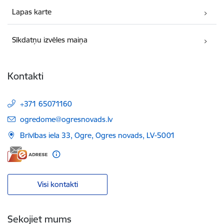
Lapas karte
Sīkdatņu izvēles maiņa
Kontakti
+371 65071160
E-pasts:
ogredome@ogresnovads.lv
Brīvības iela 33, Ogre, Ogres novads, LV-5001
Visi kontakti
Sekojiet mums