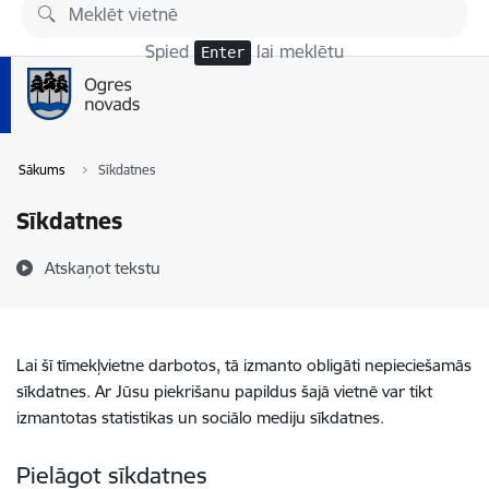
Pāriet uz lapas saturu
Spied
lai meklētu
Enter
Sākums
Sīkdatnes
Sīkdatnes
Atskaņot tekstu
Lai šī tīmekļvietne darbotos, tā izmanto obligāti nepieciešamās
sīkdatnes. Ar Jūsu piekrišanu papildus šajā vietnē var tikt
izmantotas statistikas un sociālo mediju sīkdatnes.
Pielāgot sīkdatnes