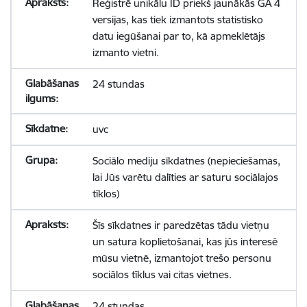
Reģistrē unikālu ID priekš jaunākās GA 4
versijas, kas tiek izmantots statistisko
datu iegūšanai par to, kā apmeklētājs
izmanto vietni.
24 stundas
uvc
Sociālo mediju sīkdatnes (nepieciešamas,
lai Jūs varētu dalīties ar saturu sociālajos
tīklos)
Šīs sīkdatnes ir paredzētas tādu vietņu
un satura koplietošanai, kas jūs interesē
mūsu vietnē, izmantojot trešo personu
sociālos tīklus vai citas vietnes.
24 stundas