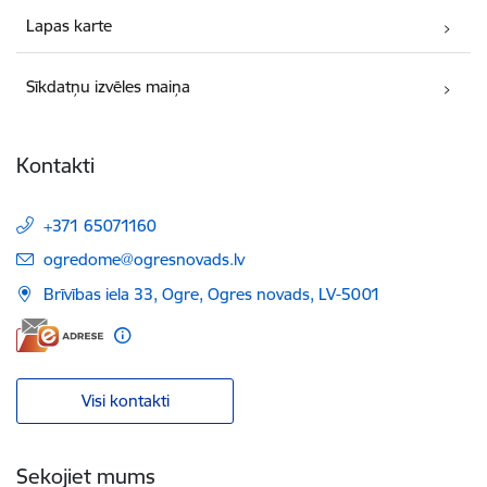
Lapas karte
Sīkdatņu izvēles maiņa
Kontakti
+371 65071160
E-pasts:
ogredome@ogresnovads.lv
Brīvības iela 33, Ogre, Ogres novads, LV-5001
Visi kontakti
Sekojiet mums