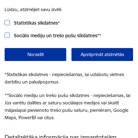
Lūdzu, atzīmējiet savu izvēli:
Statistikas sīkdatnes
*
Sociālo mediju un trešo pušu sīkdatnes
**
Noraidīt
Apstiprināt atzīmētās
*
Statistikas sīkdatnes - nepieciešamas, lai uzlabotu vietnes
darbību un pakalpojumus.
**
Sociālo mediju un trešo pušu sīkdatnes - nepieciešamas, lai
Jūs varētu dalīties ar saturu sociālajos medijos vai skatīt
mājaslapai pievienoto trešo pušu saturu, piemēram, Google
Maps, PowerBI vai citus.
Detalizētāka informācija par izmantotajām