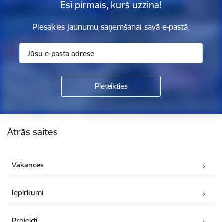
Esi pirmais, kurš uzzina!
Piesakies jaunumu saņemšanai savā e-pastā.
Kājene
Ātrās saites
Vakances
Iepirkumi
Projekti