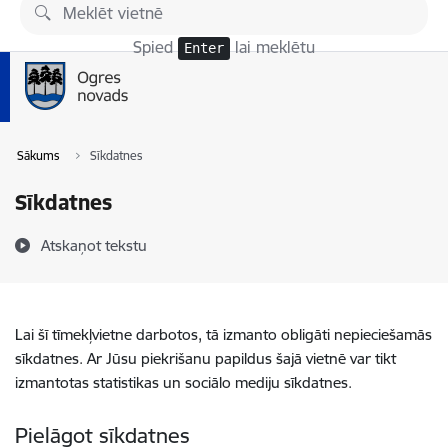
Pāriet uz lapas saturu
Spied
lai meklētu
Enter
Sākums
Sīkdatnes
Sīkdatnes
Atskaņot tekstu
Lai šī tīmekļvietne darbotos, tā izmanto obligāti nepieciešamās
sīkdatnes. Ar Jūsu piekrišanu papildus šajā vietnē var tikt
izmantotas statistikas un sociālo mediju sīkdatnes.
Pielāgot sīkdatnes