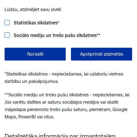
Lūdzu, atzīmējiet savu izvēli:
Statistikas sīkdatnes
*
Sociālo mediju un trešo pušu sīkdatnes
**
Noraidīt
Apstiprināt atzīmētās
*
Statistikas sīkdatnes - nepieciešamas, lai uzlabotu vietnes
darbību un pakalpojumus.
**
Sociālo mediju un trešo pušu sīkdatnes - nepieciešamas, lai
Jūs varētu dalīties ar saturu sociālajos medijos vai skatīt
mājaslapai pievienoto trešo pušu saturu, piemēram, Google
Maps, PowerBI vai citus.
Detalizētāka informācija par izmantotajām