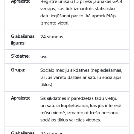
Reģistrē unikālu ID priekš jaunākās GA 4
versijas, kas tiek izmantots statistisko
datu iegūšanai par to, kā apmeklētājs
izmanto vietni.
24 stundas
uvc
Sociālo mediju sīkdatnes (nepieciešamas,
lai Jūs varētu dalīties ar saturu sociālajos
tīklos)
Šīs sīkdatnes ir paredzētas tādu vietņu
un satura koplietošanai, kas jūs interesē
mūsu vietnē, izmantojot trešo personu
sociālos tīklus vai citas vietnes.
24 stundas