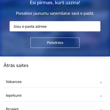
Esi pirmais, kurš uzzina!
Piesakies jaunumu saņemšanai savā e-pastā.
Kājene
Ātrās saites
Vakances
Iepirkumi
Projekti