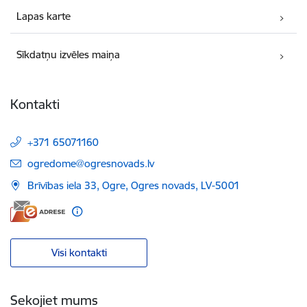
Lapas karte
Sīkdatņu izvēles maiņa
Kontakti
+371 65071160
E-pasts:
ogredome@ogresnovads.lv
Brīvības iela 33, Ogre, Ogres novads, LV-5001
Visi kontakti
Sekojiet mums