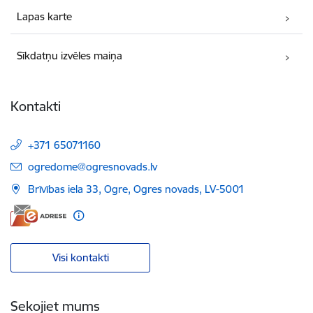
Lapas karte
Sīkdatņu izvēles maiņa
Kontakti
+371 65071160
E-pasts:
ogredome@ogresnovads.lv
Brīvības iela 33, Ogre, Ogres novads, LV-5001
Visi kontakti
Sekojiet mums