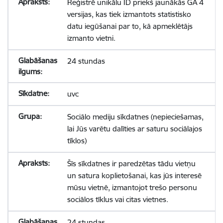
Reģistrē unikālu ID priekš jaunākās GA 4
versijas, kas tiek izmantots statistisko
datu iegūšanai par to, kā apmeklētājs
izmanto vietni.
24 stundas
uvc
Sociālo mediju sīkdatnes (nepieciešamas,
lai Jūs varētu dalīties ar saturu sociālajos
tīklos)
Šīs sīkdatnes ir paredzētas tādu vietņu
un satura koplietošanai, kas jūs interesē
mūsu vietnē, izmantojot trešo personu
sociālos tīklus vai citas vietnes.
24 stundas