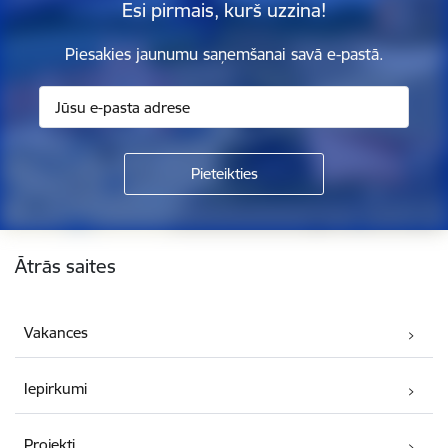
Esi pirmais, kurš uzzina!
Piesakies jaunumu saņemšanai savā e-pastā.
Kājene
Ātrās saites
Vakances
Iepirkumi
Projekti