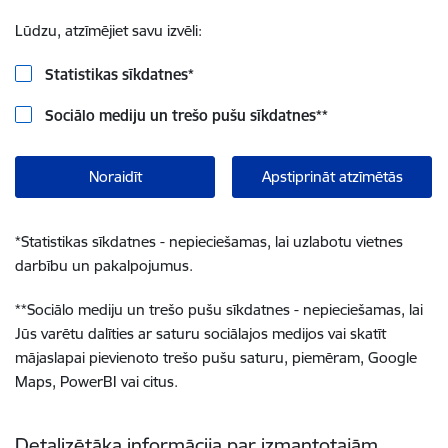
Lūdzu, atzīmējiet savu izvēli:
Statistikas sīkdatnes
*
Sociālo mediju un trešo pušu sīkdatnes
**
Noraidīt
Apstiprināt atzīmētās
*
Statistikas sīkdatnes - nepieciešamas, lai uzlabotu vietnes
darbību un pakalpojumus.
**
Sociālo mediju un trešo pušu sīkdatnes - nepieciešamas, lai
Jūs varētu dalīties ar saturu sociālajos medijos vai skatīt
mājaslapai pievienoto trešo pušu saturu, piemēram, Google
Maps, PowerBI vai citus.
Detalizētāka informācija par izmantotajām