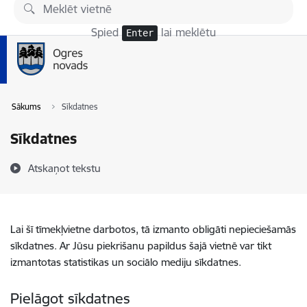
Pāriet uz lapas saturu
Spied
lai meklētu
Enter
Sākums
Sīkdatnes
Sīkdatnes
Atskaņot tekstu
Lai šī tīmekļvietne darbotos, tā izmanto obligāti nepieciešamās
sīkdatnes. Ar Jūsu piekrišanu papildus šajā vietnē var tikt
izmantotas statistikas un sociālo mediju sīkdatnes.
Pielāgot sīkdatnes