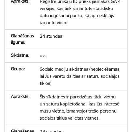
Reģistrē unikālu ID priekš jaunākās GA 4
versijas, kas tiek izmantots statistisko
datu iegūšanai par to, kā apmeklētājs
izmanto vietni.
24 stundas
uvc
Sociālo mediju sīkdatnes (nepieciešamas,
lai Jūs varētu dalīties ar saturu sociālajos
tīklos)
Šīs sīkdatnes ir paredzētas tādu vietņu
un satura koplietošanai, kas jūs interesē
mūsu vietnē, izmantojot trešo personu
sociālos tīklus vai citas vietnes.
24 stundas