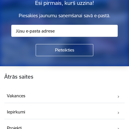
Esi pirmais, kurš uzzina!
Piesakies jaunumu saņemšanai savā e-pastā.
Kājene
Ātrās saites
Vakances
Iepirkumi
Projekti