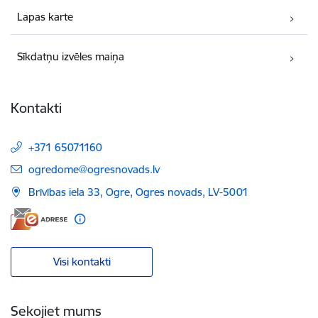
Lapas karte
Sīkdatņu izvēles maiņa
Kontakti
+371 65071160
E-pasts:
ogredome@ogresnovads.lv
Brīvības iela 33, Ogre, Ogres novads, LV-5001
Visi kontakti
Sekojiet mums