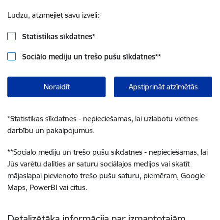
Lūdzu, atzīmējiet savu izvēli:
Statistikas sīkdatnes
*
Sociālo mediju un trešo pušu sīkdatnes
**
Noraidīt
Apstiprināt atzīmētās
*
Statistikas sīkdatnes - nepieciešamas, lai uzlabotu vietnes
darbību un pakalpojumus.
**
Sociālo mediju un trešo pušu sīkdatnes - nepieciešamas, lai
Jūs varētu dalīties ar saturu sociālajos medijos vai skatīt
mājaslapai pievienoto trešo pušu saturu, piemēram, Google
Maps, PowerBI vai citus.
Detalizētāka informācija par izmantotajām