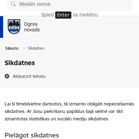
Pāriet uz lapas saturu
Spied
lai meklētu
Enter
Sākums
Sīkdatnes
Sīkdatnes
Atskaņot tekstu
Lai šī tīmekļvietne darbotos, tā izmanto obligāti nepieciešamās
sīkdatnes. Ar Jūsu piekrišanu papildus šajā vietnē var tikt
izmantotas statistikas un sociālo mediju sīkdatnes.
Pielāgot sīkdatnes