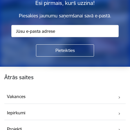
Esi pirmais, kurš uzzina!
Piesakies jaunumu saņemšanai savā e-pastā.
Kājene
Ātrās saites
Vakances
Iepirkumi
Projekti