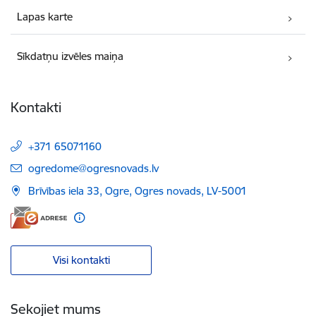
Lapas karte
Sīkdatņu izvēles maiņa
Kontakti
+371 65071160
E-pasts:
ogredome@ogresnovads.lv
Brīvības iela 33, Ogre, Ogres novads, LV-5001
Visi kontakti
Sekojiet mums