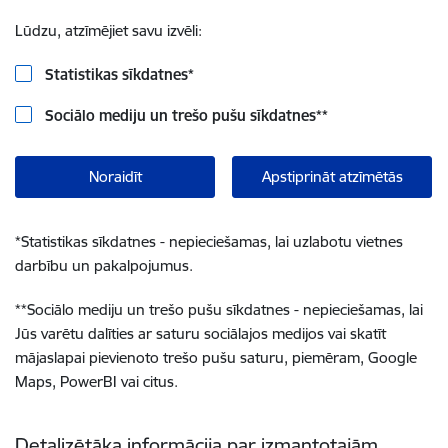
Lūdzu, atzīmējiet savu izvēli:
Statistikas sīkdatnes
*
Sociālo mediju un trešo pušu sīkdatnes
**
Noraidīt
Apstiprināt atzīmētās
*
Statistikas sīkdatnes - nepieciešamas, lai uzlabotu vietnes
darbību un pakalpojumus.
**
Sociālo mediju un trešo pušu sīkdatnes - nepieciešamas, lai
Jūs varētu dalīties ar saturu sociālajos medijos vai skatīt
mājaslapai pievienoto trešo pušu saturu, piemēram, Google
Maps, PowerBI vai citus.
Detalizētāka informācija par izmantotajām