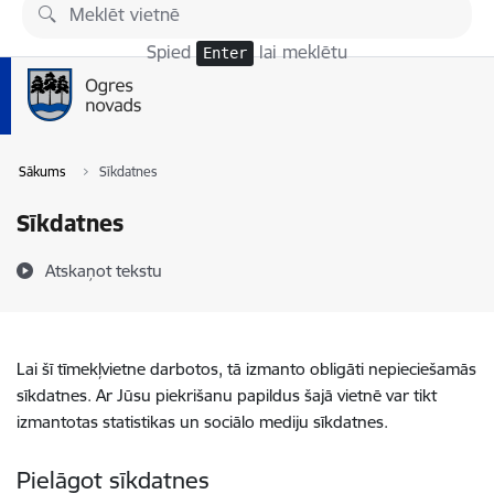
Pāriet uz lapas saturu
Spied
lai meklētu
Enter
Sākums
Sīkdatnes
Sīkdatnes
Atskaņot tekstu
Lai šī tīmekļvietne darbotos, tā izmanto obligāti nepieciešamās
sīkdatnes. Ar Jūsu piekrišanu papildus šajā vietnē var tikt
izmantotas statistikas un sociālo mediju sīkdatnes.
Pielāgot sīkdatnes