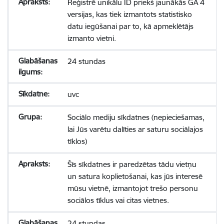
Reģistrē unikālu ID priekš jaunākās GA 4
versijas, kas tiek izmantots statistisko
datu iegūšanai par to, kā apmeklētājs
izmanto vietni.
24 stundas
uvc
Sociālo mediju sīkdatnes (nepieciešamas,
lai Jūs varētu dalīties ar saturu sociālajos
tīklos)
Šīs sīkdatnes ir paredzētas tādu vietņu
un satura koplietošanai, kas jūs interesē
mūsu vietnē, izmantojot trešo personu
sociālos tīklus vai citas vietnes.
24 stundas