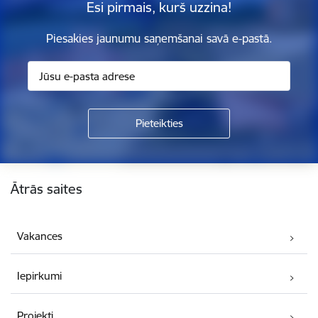
Esi pirmais, kurš uzzina!
Piesakies jaunumu saņemšanai savā e-pastā.
Kājene
Ātrās saites
Vakances
Iepirkumi
Projekti