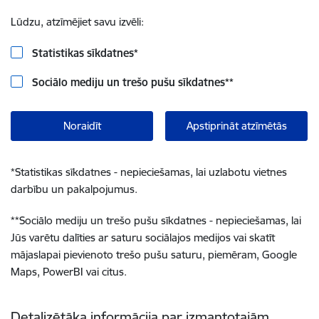
Lūdzu, atzīmējiet savu izvēli:
Statistikas sīkdatnes
*
Sociālo mediju un trešo pušu sīkdatnes
**
Noraidīt
Apstiprināt atzīmētās
*
Statistikas sīkdatnes - nepieciešamas, lai uzlabotu vietnes
darbību un pakalpojumus.
**
Sociālo mediju un trešo pušu sīkdatnes - nepieciešamas, lai
Jūs varētu dalīties ar saturu sociālajos medijos vai skatīt
mājaslapai pievienoto trešo pušu saturu, piemēram, Google
Maps, PowerBI vai citus.
Detalizētāka informācija par izmantotajām