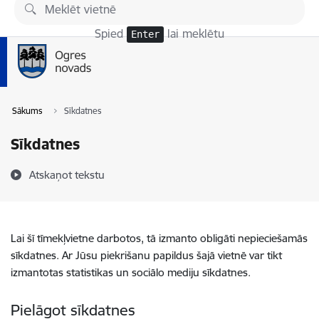
Pāriet uz lapas saturu
Spied
lai meklētu
Enter
Sākums
Sīkdatnes
Sīkdatnes
Atskaņot tekstu
Lai šī tīmekļvietne darbotos, tā izmanto obligāti nepieciešamās
sīkdatnes. Ar Jūsu piekrišanu papildus šajā vietnē var tikt
izmantotas statistikas un sociālo mediju sīkdatnes.
Pielāgot sīkdatnes