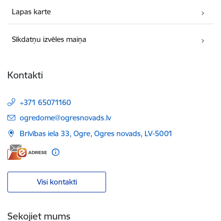
Lapas karte
Sīkdatņu izvēles maiņa
Kontakti
+371 65071160
E-pasts:
ogredome@ogresnovads.lv
Brīvības iela 33, Ogre, Ogres novads, LV-5001
Visi kontakti
Sekojiet mums