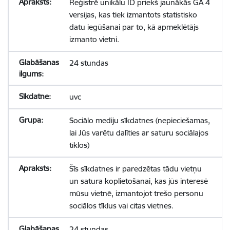
Reģistrē unikālu ID priekš jaunākās GA 4
versijas, kas tiek izmantots statistisko
datu iegūšanai par to, kā apmeklētājs
izmanto vietni.
24 stundas
uvc
Sociālo mediju sīkdatnes (nepieciešamas,
lai Jūs varētu dalīties ar saturu sociālajos
tīklos)
Šīs sīkdatnes ir paredzētas tādu vietņu
un satura koplietošanai, kas jūs interesē
mūsu vietnē, izmantojot trešo personu
sociālos tīklus vai citas vietnes.
24 stundas