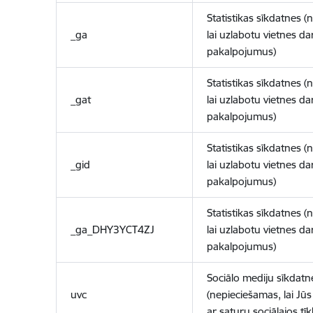
Statistikas sīkdatnes (
_ga
lai uzlabotu vietnes d
pakalpojumus)
Statistikas sīkdatnes (
_gat
lai uzlabotu vietnes d
pakalpojumus)
Statistikas sīkdatnes (
_gid
lai uzlabotu vietnes d
pakalpojumus)
Statistikas sīkdatnes (
_ga_DHY3YCT4ZJ
lai uzlabotu vietnes d
pakalpojumus)
Sociālo mediju sīkdatn
uvc
(nepieciešamas, lai Jūs 
ar saturu sociālajos tīk