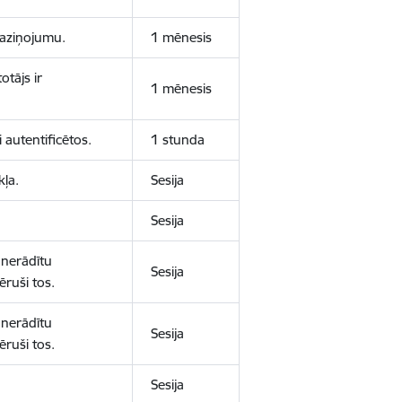
 paziņojumu.
1 mēnesis
otājs ir
1 mēnesis
 autentificētos.
1 stunda
kļa.
Sesija
Sesija
 nerādītu
Sesija
ēruši tos.
 nerādītu
Sesija
ēruši tos.
Sesija