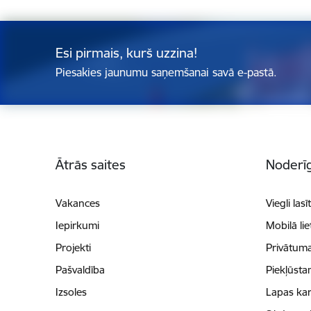
Esi pirmais, kurš uzzina!
Piesakies jaunumu saņemšanai savā e-pastā.
Kājene
Ātrās saites
Noderīg
Vakances
Viegli lasī
Iepirkumi
Mobilā li
Projekti
Privātuma
Pašvaldība
Piekļūsta
Izsoles
Lapas kar