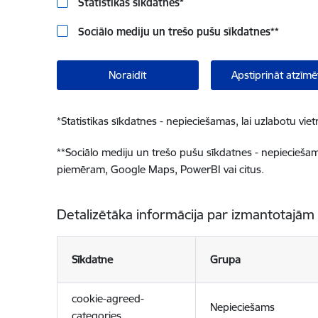
Statistikas sīkdatnes
*
Sociālo mediju un trešo pušu sīkdatnes
**
Noraidīt
Apstiprināt atzīmē
*
Statistikas sīkdatnes - nepieciešamas, lai uzlabotu v
**
Sociālo mediju un trešo pušu sīkdatnes - nepieciešamas
piemēram, Google Maps, PowerBI vai citus.
Detalizētāka informācija par izmantotajām
Sīkdatne
Grupa
cookie-agreed-
Nepieciešams
categories