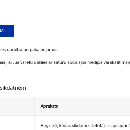
tās
ietnes darbību un pakalpojumus.
, lai Jūs varētu dalīties ar saturu sociālajos medijos vai skatīt mā
 sīkdatnēm
Apraksts
Reģistrē, kādas sīkdatnes lietotājs ir apstiprinā