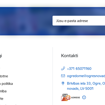
i
Kontakti
t
+371 65071160
E-pasts:
ogredome@ogresnovads
etotne
Brīvības iela 33, Ogre, 
 politika
novads, LV-5001
mība
te