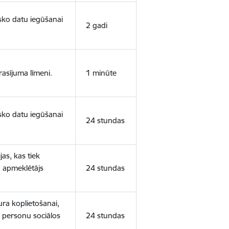
isko datu iegūšanai
2 gadi
rasījuma līmeni.
1 minūte
isko datu iegūšanai
24 stundas
as, kas tiek
ā apmeklētājs
24 stundas
ura koplietošanai,
o personu sociālos
24 stundas