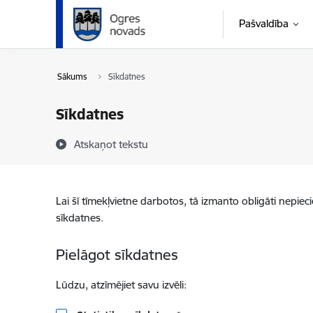
Pāriet uz lapas saturu
Pašvaldība
Sākums
Sīkdatnes
Sīkdatnes
Atskaņot tekstu
Lai šī tīmekļvietne darbotos, tā izmanto obligāti nepiec
sīkdatnes.
Pielāgot sīkdatnes
Lūdzu, atzīmējiet savu izvēli: