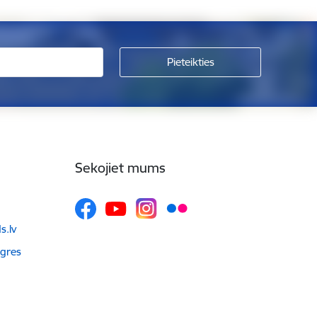
Sekojiet mums
.lv
Ogres