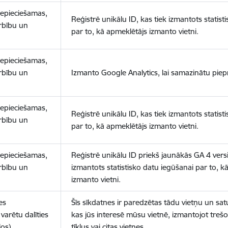
nepieciešamas,
Reģistrē unikālu ID, kas tiek izmantots statist
arbību un
par to, kā apmeklētājs izmanto vietni.
nepieciešamas,
arbību un
Izmanto Google Analytics, lai samazinātu piep
nepieciešamas,
Reģistrē unikālu ID, kas tiek izmantots statist
arbību un
par to, kā apmeklētājs izmanto vietni.
nepieciešamas,
Reģistrē unikālu ID priekš jaunākās GA 4 versij
arbību un
izmantots statistisko datu iegūšanai par to, k
izmanto vietni.
es
Šīs sīkdatnes ir paredzētas tādu vietņu un sat
varētu dalīties
kas jūs interesē mūsu vietnē, izmantojot treš
los)
tīklus vai citas vietnes.