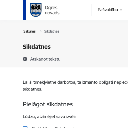
Pāriet uz lapas saturu
Pašvaldība
Sākums
Sīkdatnes
Sīkdatnes
Atskaņot tekstu
Lai šī tīmekļvietne darbotos, tā izmanto obligāti nepiec
sīkdatnes.
Pielāgot sīkdatnes
Lūdzu, atzīmējiet savu izvēli: