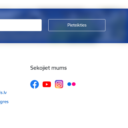
Sekojiet mums
.lv
Ogres