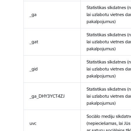
Statistikas sīkdatnes (
_ga
lai uzlabotu vietnes d
pakalpojumus)
Statistikas sīkdatnes (
_gat
lai uzlabotu vietnes d
pakalpojumus)
Statistikas sīkdatnes (
_gid
lai uzlabotu vietnes d
pakalpojumus)
Statistikas sīkdatnes (
_ga_DHY3YCT4ZJ
lai uzlabotu vietnes d
pakalpojumus)
Sociālo mediju sīkdatn
uvc
(nepieciešamas, lai Jūs 
ar saturu sociālajos tīk