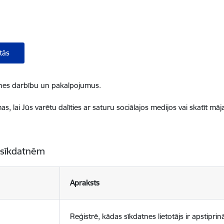
tās
ietnes darbību un pakalpojumus.
, lai Jūs varētu dalīties ar saturu sociālajos medijos vai skatīt mā
 sīkdatnēm
Apraksts
Reģistrē, kādas sīkdatnes lietotājs ir apstiprinā