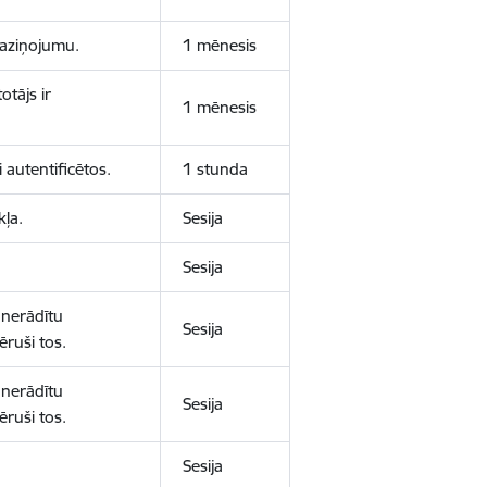
 paziņojumu.
1 mēnesis
otājs ir
1 mēnesis
 autentificētos.
1 stunda
kļa.
Sesija
Sesija
 nerādītu
Sesija
ēruši tos.
 nerādītu
Sesija
ēruši tos.
Sesija