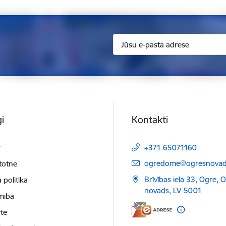
i
Kontakti
t
+371 65071160
E-pasts:
ogredome@ogresnovads
etotne
Brīvības iela 33, Ogre, 
 politika
novads, LV-5001
mība
te