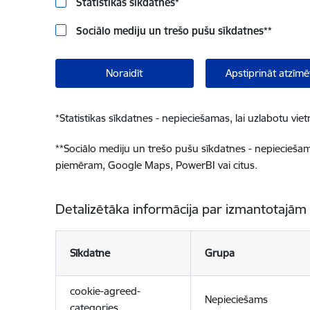
Statistikas sīkdatnes
*
Sociālo mediju un trešo pušu sīkdatnes
**
Noraidīt
Apstiprināt atzīmē
*
Statistikas sīkdatnes - nepieciešamas, lai uzlabotu v
**
Sociālo mediju un trešo pušu sīkdatnes - nepieciešamas
piemēram, Google Maps, PowerBI vai citus.
Detalizētāka informācija par izmantotajām
Sīkdatne
Grupa
cookie-agreed-
Nepieciešams
categories