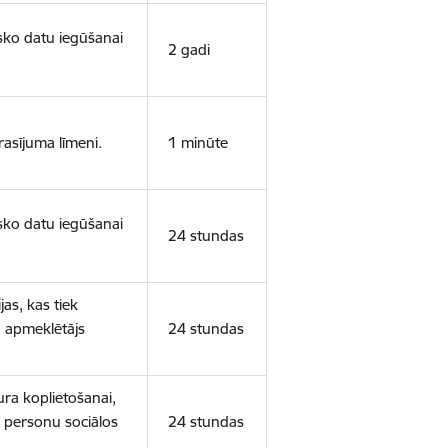
isko datu iegūšanai
2 gadi
rasījuma līmeni.
1 minūte
isko datu iegūšanai
24 stundas
as, kas tiek
ā apmeklētājs
24 stundas
ura koplietošanai,
o personu sociālos
24 stundas