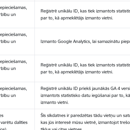
nepieciešamas,
Reģistrē unikālu ID, kas tiek izmantots statist
arbību un
par to, kā apmeklētājs izmanto vietni.
nepieciešamas,
arbību un
Izmanto Google Analytics, lai samazinātu piep
nepieciešamas,
Reģistrē unikālu ID, kas tiek izmantots statist
arbību un
par to, kā apmeklētājs izmanto vietni.
nepieciešamas,
Reģistrē unikālu ID priekš jaunākās GA 4 versij
arbību un
izmantots statistisko datu iegūšanai par to, k
izmanto vietni.
es
Šīs sīkdatnes ir paredzētas tādu vietņu un sat
varētu dalīties
kas jūs interesē mūsu vietnē, izmantojot treš
los)
tīklus vai citas vietnes.