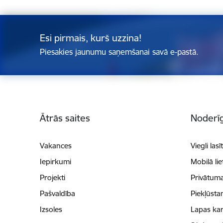
Esi pirmais, kurš uzzina!
Piesakies jaunumu saņemšanai savā e-pastā.
Kājene
Ātrās saites
Noderīg
Vakances
Viegli lasī
Iepirkumi
Mobilā li
Projekti
Privātuma
Pašvaldība
Piekļūsta
Izsoles
Lapas kar