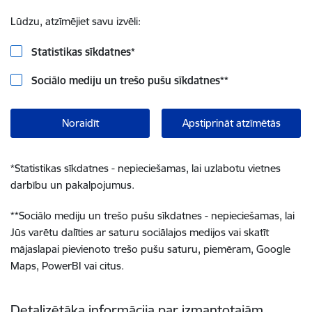
Lūdzu, atzīmējiet savu izvēli:
Statistikas sīkdatnes
*
Sociālo mediju un trešo pušu sīkdatnes
**
Noraidīt
Apstiprināt atzīmētās
*
Statistikas sīkdatnes - nepieciešamas, lai uzlabotu vietnes
darbību un pakalpojumus.
**
Sociālo mediju un trešo pušu sīkdatnes - nepieciešamas, lai
Jūs varētu dalīties ar saturu sociālajos medijos vai skatīt
mājaslapai pievienoto trešo pušu saturu, piemēram, Google
Maps, PowerBI vai citus.
Detalizētāka informācija par izmantotajām