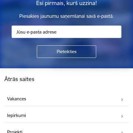
Esi pirmais, kurš uzzina!
Piesakies jaunumu saņemšanai savā e-pastā.
Kājene
Ātrās saites
Vakances
Iepirkumi
Projekti