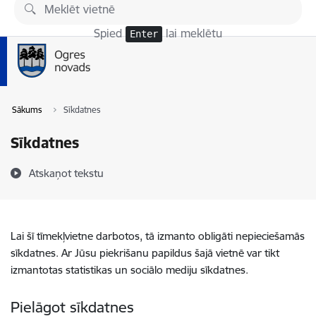
Pāriet uz lapas saturu
Spied
lai meklētu
Enter
Sākums
Sīkdatnes
Sīkdatnes
Atskaņot tekstu
Lai šī tīmekļvietne darbotos, tā izmanto obligāti nepieciešamās
sīkdatnes. Ar Jūsu piekrišanu papildus šajā vietnē var tikt
izmantotas statistikas un sociālo mediju sīkdatnes.
Pielāgot sīkdatnes