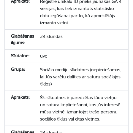
Reģistrē unikālu ID priekš jaunākās GA 4
versijas, kas tiek izmantots statistisko
datu iegūšanai par to, kā apmeklētājs
izmanto vietni.
24 stundas
uvc
Sociālo mediju sīkdatnes (nepieciešamas,
lai Jūs varētu dalīties ar saturu sociālajos
tīklos)
Šīs sīkdatnes ir paredzētas tādu vietņu
un satura koplietošanai, kas jūs interesē
mūsu vietnē, izmantojot trešo personu
sociālos tīklus vai citas vietnes.
24 stundas