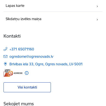
Lapas karte
Sīkdatņu izvēles maiņa
Kontakti
+371 65071160
E-pasts:
ogredome@ogresnovads.lv
Brīvības iela 33, Ogre, Ogres novads, LV-5001
Visi kontakti
Sekojiet mums