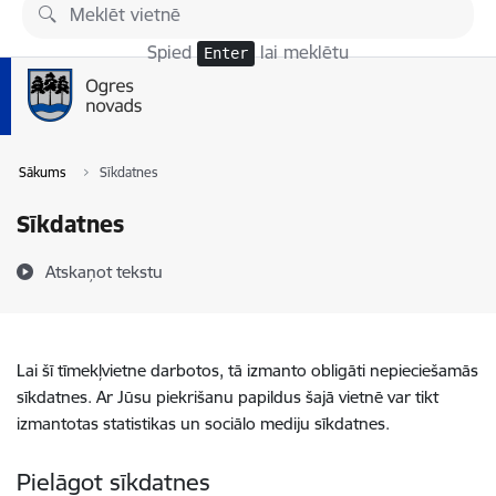
Pāriet uz lapas saturu
Spied
lai meklētu
Enter
Sākums
Sīkdatnes
Sīkdatnes
Atskaņot tekstu
Lai šī tīmekļvietne darbotos, tā izmanto obligāti nepieciešamās
sīkdatnes. Ar Jūsu piekrišanu papildus šajā vietnē var tikt
izmantotas statistikas un sociālo mediju sīkdatnes.
Pielāgot sīkdatnes