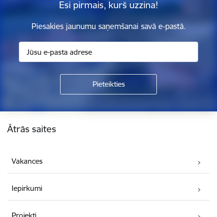
Esi pirmais, kurš uzzina!
Piesakies jaunumu saņemšanai savā e-pastā.
Kājene
Ātrās saites
Vakances
Iepirkumi
Projekti