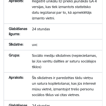
Reģistrē unikālu ID priekš jaunākās GA 4
versijas, kas tiek izmantots statistisko
datu iegūšanai par to, kā apmeklētājs
izmanto vietni.
24 stundas
uvc
Sociālo mediju sīkdatnes (nepieciešamas,
lai Jūs varētu dalīties ar saturu sociālajos
tīklos)
Šīs sīkdatnes ir paredzētas tādu vietņu
un satura koplietošanai, kas jūs interesē
mūsu vietnē, izmantojot trešo personu
sociālos tīklus vai citas vietnes.
24 stundas