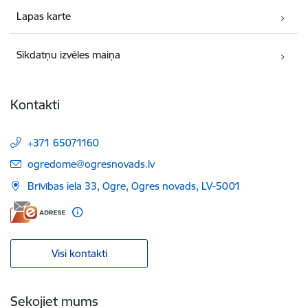
Lapas karte
Sīkdatņu izvēles maiņa
Kontakti
+371 65071160
E-pasts:
ogredome@ogresnovads.lv
Brīvības iela 33, Ogre, Ogres novads, LV-5001
Visi kontakti
Sekojiet mums