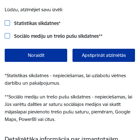
Lūdzu, atzīmējiet savu izvēli:
Statistikas sīkdatnes
*
Sociālo mediju un trešo pušu sīkdatnes
**
Noraidīt
Apstiprināt atzīmētās
*
Statistikas sīkdatnes - nepieciešamas, lai uzlabotu vietnes
darbību un pakalpojumus.
**
Sociālo mediju un trešo pušu sīkdatnes - nepieciešamas, lai
Jūs varētu dalīties ar saturu sociālajos medijos vai skatīt
mājaslapai pievienoto trešo pušu saturu, piemēram, Google
Maps, PowerBI vai citus.
Detalizētāka informācija par izmantotajām