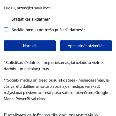
Lūdzu, atzīmējiet savu izvēli:
Statistikas sīkdatnes
*
Sociālo mediju un trešo pušu sīkdatnes
**
Noraidīt
Apstiprināt atzīmētās
*
Statistikas sīkdatnes - nepieciešamas, lai uzlabotu vietnes
darbību un pakalpojumus.
**
Sociālo mediju un trešo pušu sīkdatnes - nepieciešamas, lai
Jūs varētu dalīties ar saturu sociālajos medijos vai skatīt
mājaslapai pievienoto trešo pušu saturu, piemēram, Google
Maps, PowerBI vai citus.
Detalizētāka informācija par izmantotajām