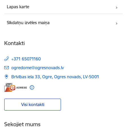
Lapas karte
Sīkdatņu izvēles maiņa
Kontakti
+371 65071160
E-pasts:
ogredome@ogresnovads.lv
Brīvības iela 33, Ogre, Ogres novads, LV-5001
Visi kontakti
Sekojiet mums