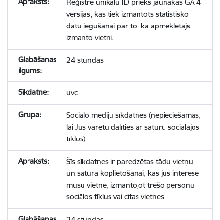
Reģistrē unikālu ID priekš jaunākās GA 4
versijas, kas tiek izmantots statistisko
datu iegūšanai par to, kā apmeklētājs
izmanto vietni.
24 stundas
uvc
Sociālo mediju sīkdatnes (nepieciešamas,
lai Jūs varētu dalīties ar saturu sociālajos
tīklos)
Šīs sīkdatnes ir paredzētas tādu vietņu
un satura koplietošanai, kas jūs interesē
mūsu vietnē, izmantojot trešo personu
sociālos tīklus vai citas vietnes.
24 stundas