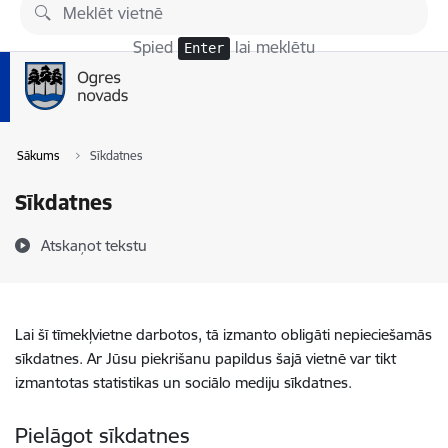
Pāriet uz lapas saturu
Spied
lai meklētu
Enter
Sākums
Sīkdatnes
Sīkdatnes
Atskaņot tekstu
Lai šī tīmekļvietne darbotos, tā izmanto obligāti nepieciešamās
sīkdatnes. Ar Jūsu piekrišanu papildus šajā vietnē var tikt
izmantotas statistikas un sociālo mediju sīkdatnes.
Pielāgot sīkdatnes