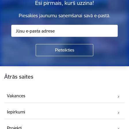
Esi pirmais, kurš uzzina!
Piesakies jaunumu saņemšanai savā e-pastā.
Kājene
Ātrās saites
Vakances
Iepirkumi
Projekti