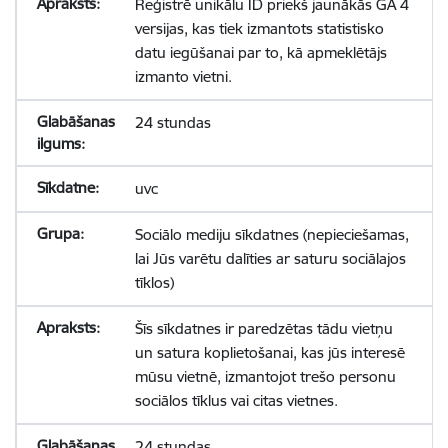
Reģistrē unikālu ID priekš jaunākās GA 4
versijas, kas tiek izmantots statistisko
datu iegūšanai par to, kā apmeklētājs
izmanto vietni.
24 stundas
uvc
Sociālo mediju sīkdatnes (nepieciešamas,
lai Jūs varētu dalīties ar saturu sociālajos
tīklos)
Šīs sīkdatnes ir paredzētas tādu vietņu
un satura koplietošanai, kas jūs interesē
mūsu vietnē, izmantojot trešo personu
sociālos tīklus vai citas vietnes.
24 stundas