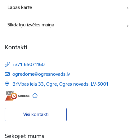
Lapas karte
Sīkdatņu izvēles maiņa
Kontakti
+371 65071160
E-pasts:
ogredome@ogresnovads.lv
Brīvības iela 33, Ogre, Ogres novads, LV-5001
Visi kontakti
Sekojiet mums