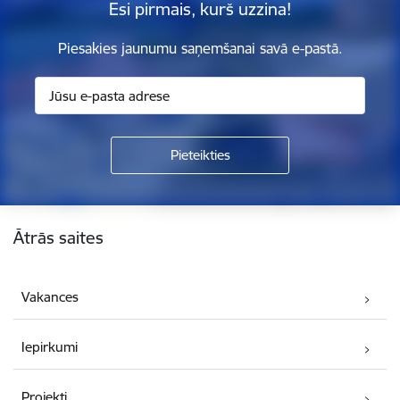
Esi pirmais, kurš uzzina!
Piesakies jaunumu saņemšanai savā e-pastā.
Kājene
Ātrās saites
Vakances
Iepirkumi
Projekti