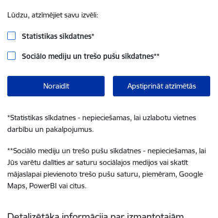
Lūdzu, atzīmējiet savu izvēli:
Statistikas sīkdatnes
*
Sociālo mediju un trešo pušu sīkdatnes
**
Noraidīt
Apstiprināt atzīmētās
*
Statistikas sīkdatnes - nepieciešamas, lai uzlabotu vietnes
darbību un pakalpojumus.
**
Sociālo mediju un trešo pušu sīkdatnes - nepieciešamas, lai
Jūs varētu dalīties ar saturu sociālajos medijos vai skatīt
mājaslapai pievienoto trešo pušu saturu, piemēram, Google
Maps, PowerBI vai citus.
Detalizētāka informācija par izmantotajām