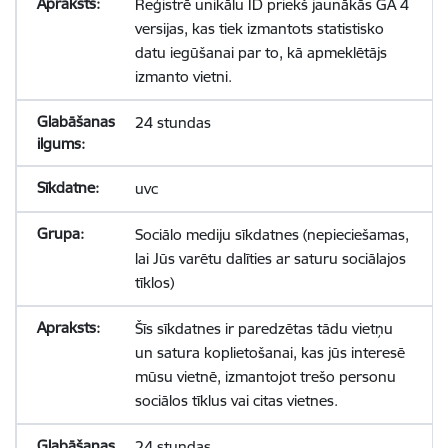
Reģistrē unikālu ID priekš jaunākās GA 4
versijas, kas tiek izmantots statistisko
datu iegūšanai par to, kā apmeklētājs
izmanto vietni.
24 stundas
uvc
Sociālo mediju sīkdatnes (nepieciešamas,
lai Jūs varētu dalīties ar saturu sociālajos
tīklos)
Šīs sīkdatnes ir paredzētas tādu vietņu
un satura koplietošanai, kas jūs interesē
mūsu vietnē, izmantojot trešo personu
sociālos tīklus vai citas vietnes.
24 stundas