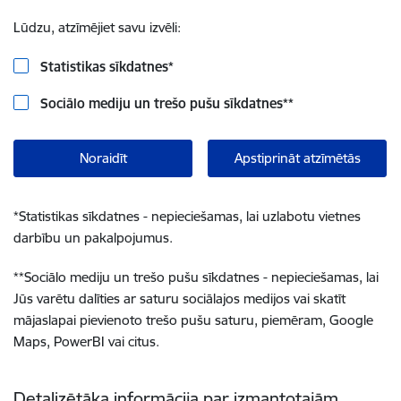
Lūdzu, atzīmējiet savu izvēli:
Statistikas sīkdatnes
*
Sociālo mediju un trešo pušu sīkdatnes
**
Noraidīt
Apstiprināt atzīmētās
*
Statistikas sīkdatnes - nepieciešamas, lai uzlabotu vietnes
darbību un pakalpojumus.
**
Sociālo mediju un trešo pušu sīkdatnes - nepieciešamas, lai
Jūs varētu dalīties ar saturu sociālajos medijos vai skatīt
mājaslapai pievienoto trešo pušu saturu, piemēram, Google
Maps, PowerBI vai citus.
Detalizētāka informācija par izmantotajām