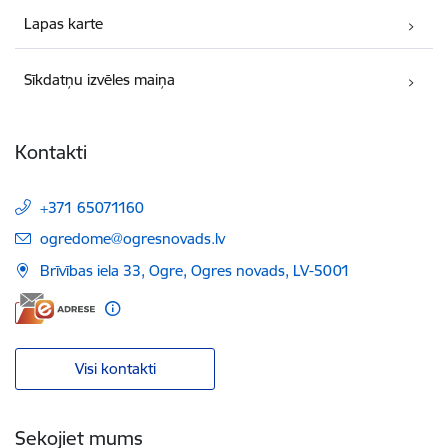
Lapas karte
Sīkdatņu izvēles maiņa
Kontakti
+371 65071160
E-pasts:
ogredome@ogresnovads.lv
Brīvības iela 33, Ogre, Ogres novads, LV-5001
Visi kontakti
Sekojiet mums