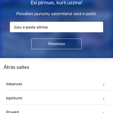
Esi pirmais, kurš uzzina!
Piesakies jaunumu saņemšanai savā e-pastā.
Kājene
Ātrās saites
Vakances
Iepirkumi
Projekti