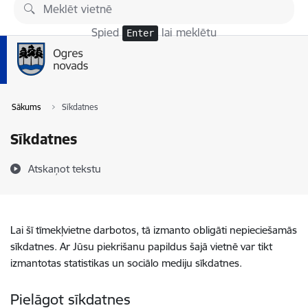
Pāriet uz lapas saturu
Spied
lai meklētu
Enter
Sākums
Sīkdatnes
Sīkdatnes
Atskaņot tekstu
Lai šī tīmekļvietne darbotos, tā izmanto obligāti nepieciešamās
sīkdatnes. Ar Jūsu piekrišanu papildus šajā vietnē var tikt
izmantotas statistikas un sociālo mediju sīkdatnes.
Pielāgot sīkdatnes