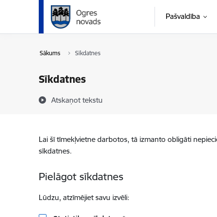
Pāriet uz lapas saturu
Pašvaldība
Sākums
Sīkdatnes
Sīkdatnes
Atskaņot tekstu
Lai šī tīmekļvietne darbotos, tā izmanto obligāti nepiec
sīkdatnes.
Pielāgot sīkdatnes
Lūdzu, atzīmējiet savu izvēli: