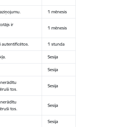
 paziņojumu.
1 mēnesis
otājs ir
1 mēnesis
 autentificētos.
1 stunda
kļa.
Sesija
Sesija
 nerādītu
Sesija
ēruši tos.
 nerādītu
Sesija
ēruši tos.
Sesija