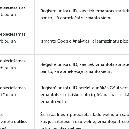
nepieciešamas,
Reģistrē unikālu ID, kas tiek izmantots statist
arbību un
par to, kā apmeklētājs izmanto vietni.
nepieciešamas,
arbību un
Izmanto Google Analytics, lai samazinātu piep
nepieciešamas,
Reģistrē unikālu ID, kas tiek izmantots statist
arbību un
par to, kā apmeklētājs izmanto vietni.
nepieciešamas,
Reģistrē unikālu ID priekš jaunākās GA 4 versij
arbību un
izmantots statistisko datu iegūšanai par to, k
izmanto vietni.
es
Šīs sīkdatnes ir paredzētas tādu vietņu un sat
varētu dalīties
kas jūs interesē mūsu vietnē, izmantojot treš
los)
tīklus vai citas vietnes.