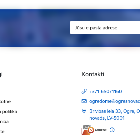
i
Kontakti
t
+371 65071160
E-pasts:
ogredome@ogresnovads
etotne
Brīvības iela 33, Ogre, 
 politika
novads, LV-5001
mība
te