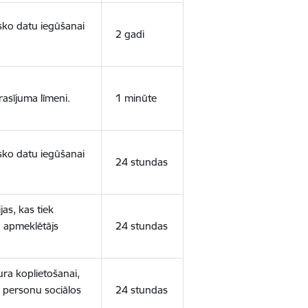
isko datu iegūšanai
2 gadi
rasījuma līmeni.
1 minūte
isko datu iegūšanai
24 stundas
as, kas tiek
ā apmeklētājs
24 stundas
ura koplietošanai,
o personu sociālos
24 stundas