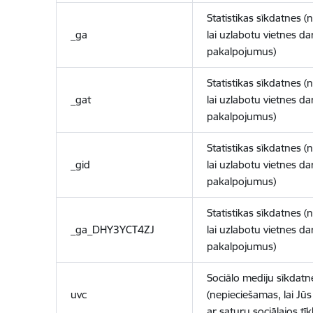
Statistikas sīkdatnes (
_ga
lai uzlabotu vietnes d
pakalpojumus)
Statistikas sīkdatnes (
_gat
lai uzlabotu vietnes d
pakalpojumus)
Statistikas sīkdatnes (
_gid
lai uzlabotu vietnes d
pakalpojumus)
Statistikas sīkdatnes (
_ga_DHY3YCT4ZJ
lai uzlabotu vietnes d
pakalpojumus)
Sociālo mediju sīkdatn
uvc
(nepieciešamas, lai Jūs 
ar saturu sociālajos tīk