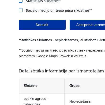
Statistikas sīkdatnes
*
Sociālo mediju un trešo pušu sīkdatnes
**
Noraidīt
Apstiprināt atzīmē
*
Statistikas sīkdatnes - nepieciešamas, lai uzlabotu v
**
Sociālo mediju un trešo pušu sīkdatnes - nepieciešamas
piemēram, Google Maps, PowerBI vai citus.
Detalizētāka informācija par izmantotajām
Sīkdatne
Grupa
cookie-agreed-
Nepieciešams
categories