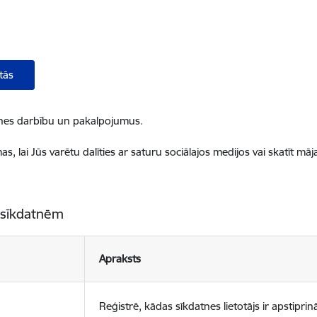
tās
ietnes darbību un pakalpojumus.
, lai Jūs varētu dalīties ar saturu sociālajos medijos vai skatīt mā
 sīkdatnēm
Apraksts
Reģistrē, kādas sīkdatnes lietotājs ir apstiprinā