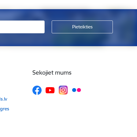
Sekojiet mums
.lv
Ogres