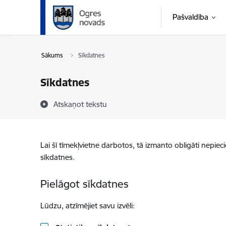
Pāriet uz lapas saturu
Pašvaldība
Sākums
Sīkdatnes
Sīkdatnes
Atskaņot tekstu
Lai šī tīmekļvietne darbotos, tā izmanto obligāti nepiec
sīkdatnes.
Pielāgot sīkdatnes
Lūdzu, atzīmējiet savu izvēli: