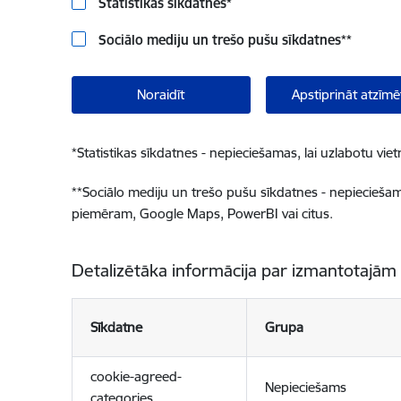
Statistikas sīkdatnes
*
Sociālo mediju un trešo pušu sīkdatnes
**
Noraidīt
Apstiprināt atzīmē
*
Statistikas sīkdatnes - nepieciešamas, lai uzlabotu v
**
Sociālo mediju un trešo pušu sīkdatnes - nepieciešamas
piemēram, Google Maps, PowerBI vai citus.
Detalizētāka informācija par izmantotajām
Sīkdatne
Grupa
cookie-agreed-
Nepieciešams
categories