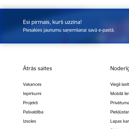
Esi pirmais, kurš uzzina!
Piesakies jaunumu saņemšanai savā e-pastā.
Kājene
Ātrās saites
Noderīg
Vakances
Viegli lasī
Iepirkumi
Mobilā li
Projekti
Privātuma
Pašvaldība
Piekļūsta
Izsoles
Lapas kar