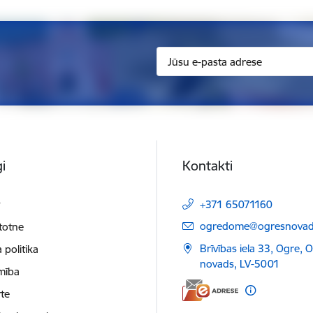
i
Kontakti
t
+371 65071160
E-pasts:
ogredome@ogresnovads
etotne
Brīvības iela 33, Ogre, 
 politika
novads, LV-5001
mība
te