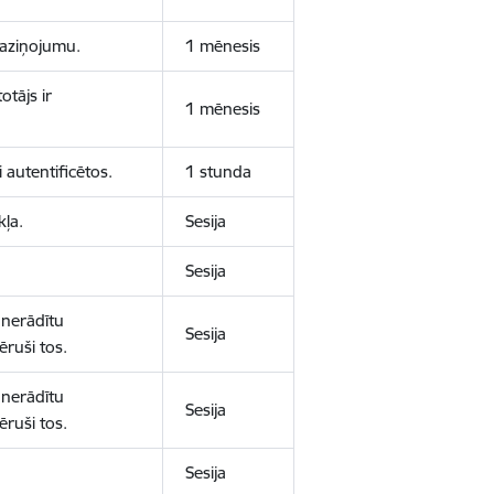
 paziņojumu.
1 mēnesis
otājs ir
1 mēnesis
 autentificētos.
1 stunda
kļa.
Sesija
Sesija
 nerādītu
Sesija
ēruši tos.
 nerādītu
Sesija
ēruši tos.
Sesija