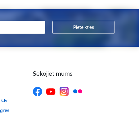
Sekojiet mums
.lv
Ogres