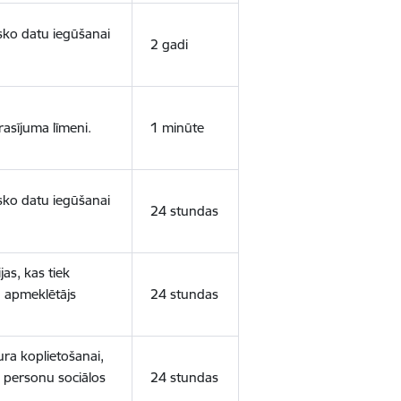
isko datu iegūšanai
2 gadi
rasījuma līmeni.
1 minūte
isko datu iegūšanai
24 stundas
as, kas tiek
ā apmeklētājs
24 stundas
ura koplietošanai,
o personu sociālos
24 stundas