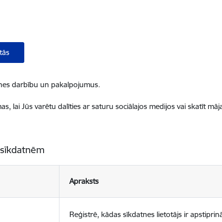
tās
ietnes darbību un pakalpojumus.
, lai Jūs varētu dalīties ar saturu sociālajos medijos vai skatīt mā
 sīkdatnēm
Apraksts
Reģistrē, kādas sīkdatnes lietotājs ir apstiprinā