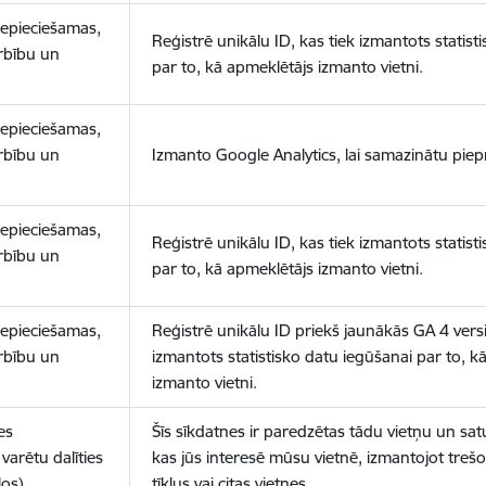
nepieciešamas,
Reģistrē unikālu ID, kas tiek izmantots statist
arbību un
par to, kā apmeklētājs izmanto vietni.
nepieciešamas,
arbību un
Izmanto Google Analytics, lai samazinātu piep
nepieciešamas,
Reģistrē unikālu ID, kas tiek izmantots statist
arbību un
par to, kā apmeklētājs izmanto vietni.
nepieciešamas,
Reģistrē unikālu ID priekš jaunākās GA 4 versij
arbību un
izmantots statistisko datu iegūšanai par to, k
izmanto vietni.
es
Šīs sīkdatnes ir paredzētas tādu vietņu un sat
varētu dalīties
kas jūs interesē mūsu vietnē, izmantojot treš
los)
tīklus vai citas vietnes.