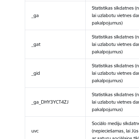
Statistikas sīkdatnes (
_ga
lai uzlabotu vietnes d
pakalpojumus)
Statistikas sīkdatnes (
_gat
lai uzlabotu vietnes d
pakalpojumus)
Statistikas sīkdatnes (
_gid
lai uzlabotu vietnes d
pakalpojumus)
Statistikas sīkdatnes (
_ga_DHY3YCT4ZJ
lai uzlabotu vietnes d
pakalpojumus)
Sociālo mediju sīkdatn
uvc
(nepieciešamas, lai Jūs 
ar saturu sociālajos tīk