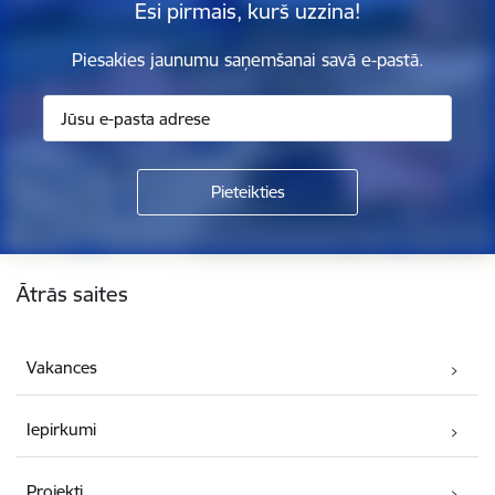
Esi pirmais, kurš uzzina!
Piesakies jaunumu saņemšanai savā e-pastā.
Kājene
Ātrās saites
Vakances
Iepirkumi
Projekti