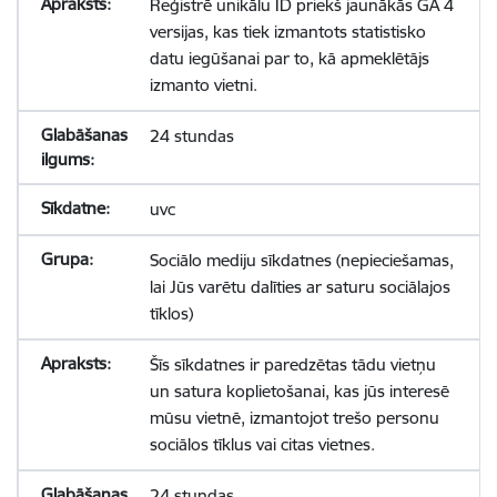
Reģistrē unikālu ID priekš jaunākās GA 4
versijas, kas tiek izmantots statistisko
datu iegūšanai par to, kā apmeklētājs
izmanto vietni.
24 stundas
uvc
Sociālo mediju sīkdatnes (nepieciešamas,
lai Jūs varētu dalīties ar saturu sociālajos
tīklos)
Šīs sīkdatnes ir paredzētas tādu vietņu
un satura koplietošanai, kas jūs interesē
mūsu vietnē, izmantojot trešo personu
sociālos tīklus vai citas vietnes.
24 stundas