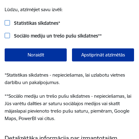
Lūdzu, atzīmējiet savu izvēli:
Statistikas sīkdatnes
*
Sociālo mediju un trešo pušu sīkdatnes
**
Noraidīt
Apstiprināt atzīmētās
*
Statistikas sīkdatnes - nepieciešamas, lai uzlabotu vietnes
darbību un pakalpojumus.
**
Sociālo mediju un trešo pušu sīkdatnes - nepieciešamas, lai
Jūs varētu dalīties ar saturu sociālajos medijos vai skatīt
mājaslapai pievienoto trešo pušu saturu, piemēram, Google
Maps, PowerBI vai citus.
Detalizētāka informācija par izmantotajām