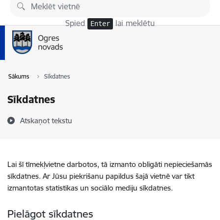
Pāriet uz lapas saturu
Spied
lai meklētu
Enter
Sākums
Sīkdatnes
Sīkdatnes
Atskaņot tekstu
Lai šī tīmekļvietne darbotos, tā izmanto obligāti nepieciešamās
sīkdatnes. Ar Jūsu piekrišanu papildus šajā vietnē var tikt
izmantotas statistikas un sociālo mediju sīkdatnes.
Pielāgot sīkdatnes