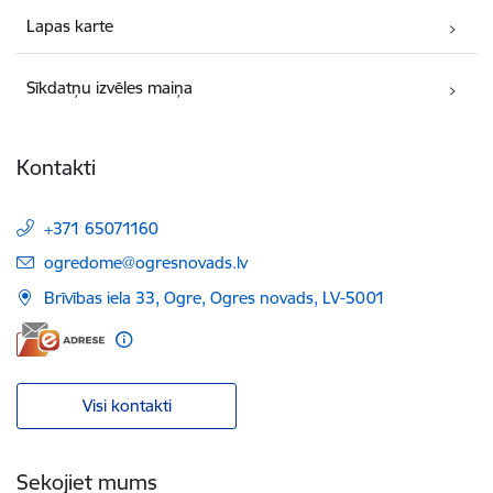
Lapas karte
Sīkdatņu izvēles maiņa
Kontakti
+371 65071160
E-pasts:
ogredome@ogresnovads.lv
Brīvības iela 33, Ogre, Ogres novads, LV-5001
Visi kontakti
Sekojiet mums