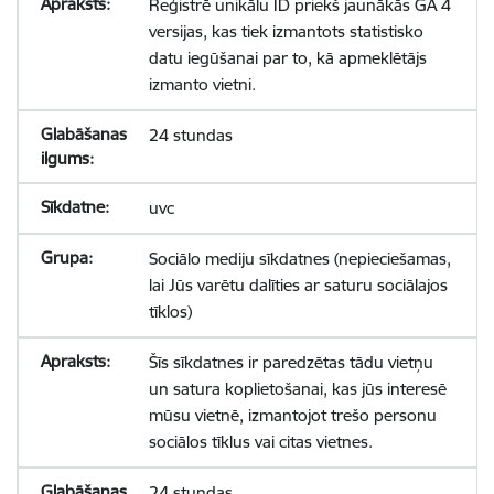
Reģistrē unikālu ID priekš jaunākās GA 4
versijas, kas tiek izmantots statistisko
datu iegūšanai par to, kā apmeklētājs
izmanto vietni.
24 stundas
uvc
Sociālo mediju sīkdatnes (nepieciešamas,
lai Jūs varētu dalīties ar saturu sociālajos
tīklos)
Šīs sīkdatnes ir paredzētas tādu vietņu
un satura koplietošanai, kas jūs interesē
mūsu vietnē, izmantojot trešo personu
sociālos tīklus vai citas vietnes.
24 stundas