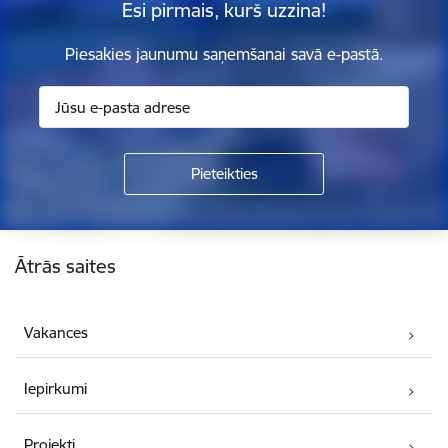
Esi pirmais, kurš uzzina!
Piesakies jaunumu saņemšanai savā e-pastā.
Kājene
Ātrās saites
Vakances
Iepirkumi
Projekti