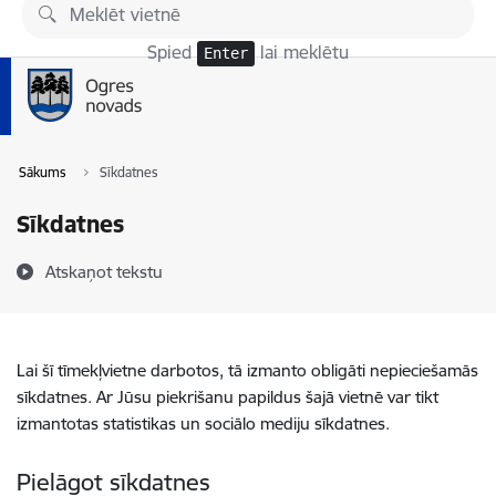
Pāriet uz lapas saturu
Spied
lai meklētu
Enter
Sākums
Sīkdatnes
Sīkdatnes
Atskaņot tekstu
Lai šī tīmekļvietne darbotos, tā izmanto obligāti nepieciešamās
sīkdatnes. Ar Jūsu piekrišanu papildus šajā vietnē var tikt
izmantotas statistikas un sociālo mediju sīkdatnes.
Pielāgot sīkdatnes