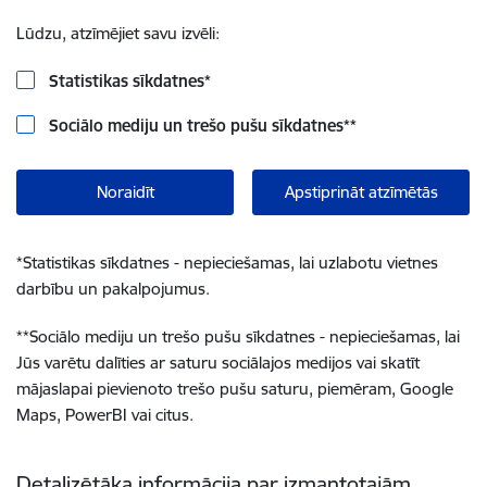
Lūdzu, atzīmējiet savu izvēli:
Statistikas sīkdatnes
*
Sociālo mediju un trešo pušu sīkdatnes
**
Noraidīt
Apstiprināt atzīmētās
*
Statistikas sīkdatnes - nepieciešamas, lai uzlabotu vietnes
darbību un pakalpojumus.
**
Sociālo mediju un trešo pušu sīkdatnes - nepieciešamas, lai
Jūs varētu dalīties ar saturu sociālajos medijos vai skatīt
mājaslapai pievienoto trešo pušu saturu, piemēram, Google
Maps, PowerBI vai citus.
Detalizētāka informācija par izmantotajām