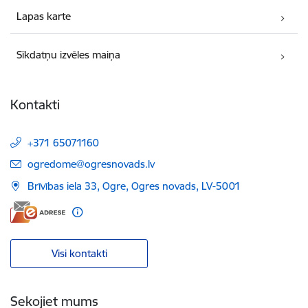
Lapas karte
Sīkdatņu izvēles maiņa
Kontakti
+371 65071160
E-pasts:
ogredome@ogresnovads.lv
Brīvības iela 33, Ogre, Ogres novads, LV-5001
Visi kontakti
Sekojiet mums