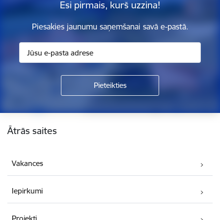
Esi pirmais, kurš uzzina!
Piesakies jaunumu saņemšanai savā e-pastā.
Kājene
Ātrās saites
Vakances
Iepirkumi
Projekti