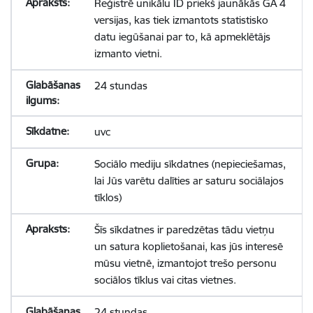
Reģistrē unikālu ID priekš jaunākās GA 4
versijas, kas tiek izmantots statistisko
datu iegūšanai par to, kā apmeklētājs
izmanto vietni.
24 stundas
uvc
Sociālo mediju sīkdatnes (nepieciešamas,
lai Jūs varētu dalīties ar saturu sociālajos
tīklos)
Šīs sīkdatnes ir paredzētas tādu vietņu
un satura koplietošanai, kas jūs interesē
mūsu vietnē, izmantojot trešo personu
sociālos tīklus vai citas vietnes.
24 stundas