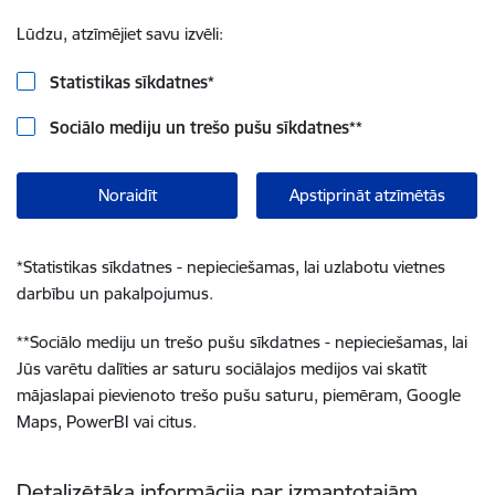
Lūdzu, atzīmējiet savu izvēli:
Statistikas sīkdatnes
*
Sociālo mediju un trešo pušu sīkdatnes
**
Noraidīt
Apstiprināt atzīmētās
*
Statistikas sīkdatnes - nepieciešamas, lai uzlabotu vietnes
darbību un pakalpojumus.
**
Sociālo mediju un trešo pušu sīkdatnes - nepieciešamas, lai
Jūs varētu dalīties ar saturu sociālajos medijos vai skatīt
mājaslapai pievienoto trešo pušu saturu, piemēram, Google
Maps, PowerBI vai citus.
Detalizētāka informācija par izmantotajām