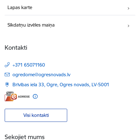
Lapas karte
Sīkdatņu izvēles maiņa
Kontakti
+371 65071160
E-pasts:
ogredome@ogresnovads.lv
Brīvības iela 33, Ogre, Ogres novads, LV-5001
Visi kontakti
Sekojiet mums