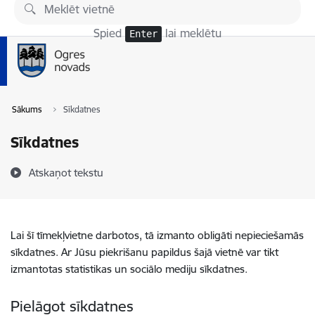
Pāriet uz lapas saturu
Spied
lai meklētu
Enter
Sākums
Sīkdatnes
Sīkdatnes
Atskaņot tekstu
Lai šī tīmekļvietne darbotos, tā izmanto obligāti nepieciešamās
sīkdatnes. Ar Jūsu piekrišanu papildus šajā vietnē var tikt
izmantotas statistikas un sociālo mediju sīkdatnes.
Pielāgot sīkdatnes