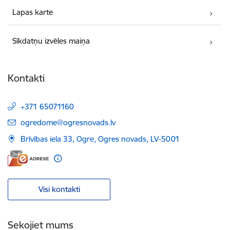
Lapas karte
Sīkdatņu izvēles maiņa
Kontakti
+371 65071160
E-pasts:
ogredome@ogresnovads.lv
Brīvības iela 33, Ogre, Ogres novads, LV-5001
Visi kontakti
Sekojiet mums