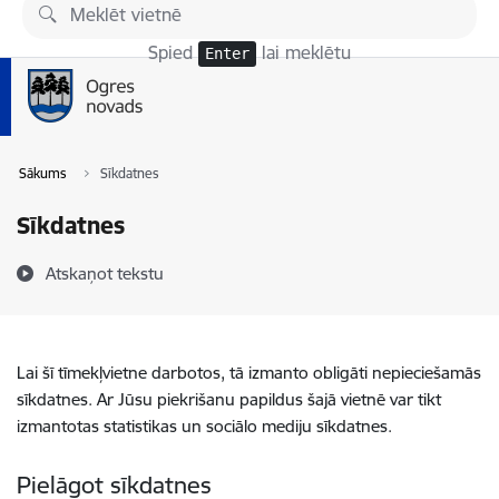
Pāriet uz lapas saturu
Spied
lai meklētu
Enter
Sākums
Sīkdatnes
Sīkdatnes
Atskaņot tekstu
Lai šī tīmekļvietne darbotos, tā izmanto obligāti nepieciešamās
sīkdatnes. Ar Jūsu piekrišanu papildus šajā vietnē var tikt
izmantotas statistikas un sociālo mediju sīkdatnes.
Pielāgot sīkdatnes