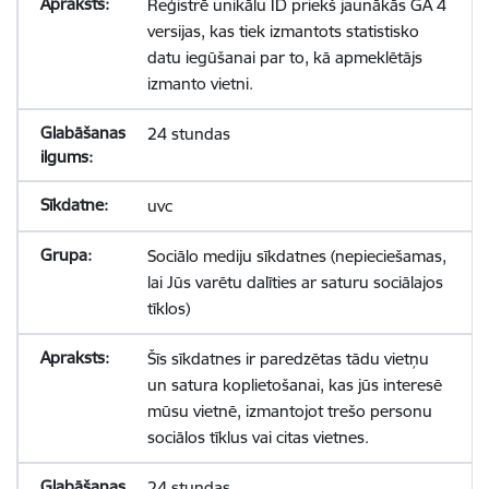
Reģistrē unikālu ID priekš jaunākās GA 4
versijas, kas tiek izmantots statistisko
datu iegūšanai par to, kā apmeklētājs
izmanto vietni.
24 stundas
uvc
Sociālo mediju sīkdatnes (nepieciešamas,
lai Jūs varētu dalīties ar saturu sociālajos
tīklos)
Šīs sīkdatnes ir paredzētas tādu vietņu
un satura koplietošanai, kas jūs interesē
mūsu vietnē, izmantojot trešo personu
sociālos tīklus vai citas vietnes.
24 stundas