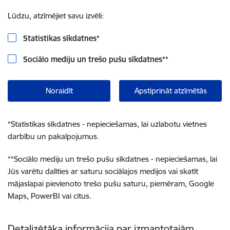
Lūdzu, atzīmējiet savu izvēli:
Statistikas sīkdatnes
*
Sociālo mediju un trešo pušu sīkdatnes
**
Noraidīt
Apstiprināt atzīmētās
*
Statistikas sīkdatnes - nepieciešamas, lai uzlabotu vietnes
darbību un pakalpojumus.
**
Sociālo mediju un trešo pušu sīkdatnes - nepieciešamas, lai
Jūs varētu dalīties ar saturu sociālajos medijos vai skatīt
mājaslapai pievienoto trešo pušu saturu, piemēram, Google
Maps, PowerBI vai citus.
Detalizētāka informācija par izmantotajām