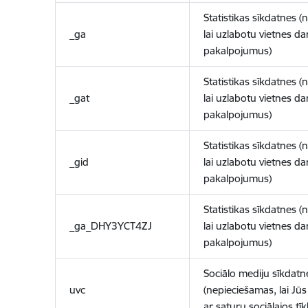
Statistikas sīkdatnes (
_ga
lai uzlabotu vietnes d
pakalpojumus)
Statistikas sīkdatnes (
_gat
lai uzlabotu vietnes d
pakalpojumus)
Statistikas sīkdatnes (
_gid
lai uzlabotu vietnes d
pakalpojumus)
Statistikas sīkdatnes (
_ga_DHY3YCT4ZJ
lai uzlabotu vietnes d
pakalpojumus)
Sociālo mediju sīkdatn
uvc
(nepieciešamas, lai Jūs 
ar saturu sociālajos tīk