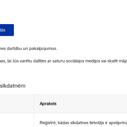
tās
ietnes darbību un pakalpojumus.
, lai Jūs varētu dalīties ar saturu sociālajos medijos vai skatīt mā
 sīkdatnēm
Apraksts
Reģistrē, kādas sīkdatnes lietotājs ir apstiprinā