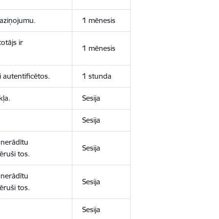
 paziņojumu.
1 mēnesis
otājs ir
1 mēnesis
 autentificētos.
1 stunda
kļa.
Sesija
Sesija
 nerādītu
Sesija
ēruši tos.
 nerādītu
Sesija
ēruši tos.
Sesija