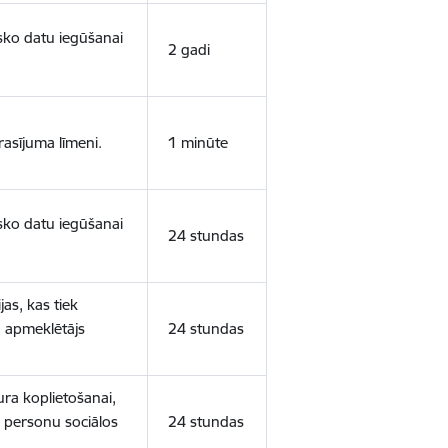
isko datu iegūšanai
2 gadi
rasījuma līmeni.
1 minūte
isko datu iegūšanai
24 stundas
as, kas tiek
ā apmeklētājs
24 stundas
ura koplietošanai,
o personu sociālos
24 stundas