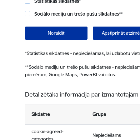
Statistikas sīkdatnes
*
Sociālo mediju un trešo pušu sīkdatnes
**
Noraidīt
Apstiprināt atzīmē
*
Statistikas sīkdatnes - nepieciešamas, lai uzlabotu v
**
Sociālo mediju un trešo pušu sīkdatnes - nepieciešamas
piemēram, Google Maps, PowerBI vai citus.
Detalizētāka informācija par izmantotajām
Sīkdatne
Grupa
cookie-agreed-
Nepieciešams
categories