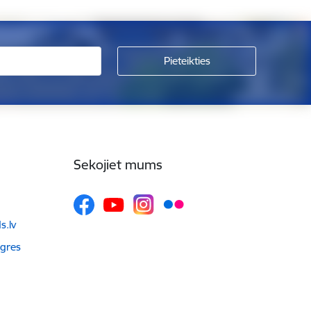
Sekojiet mums
.lv
Ogres