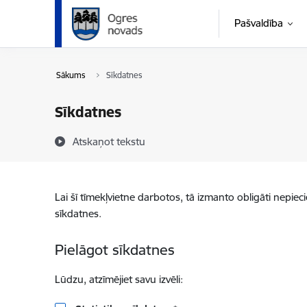
Pāriet uz lapas saturu
Pašvaldība
Sākums
Sīkdatnes
Sīkdatnes
Atskaņot tekstu
Lai šī tīmekļvietne darbotos, tā izmanto obligāti nepiec
sīkdatnes.
Pielāgot sīkdatnes
Lūdzu, atzīmējiet savu izvēli: