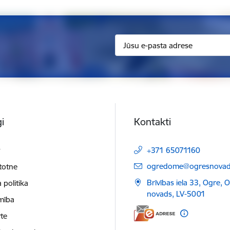
i
Kontakti
t
+371 65071160
E-pasts:
ogredome@ogresnovads
etotne
Brīvības iela 33, Ogre, 
 politika
novads, LV-5001
mība
te