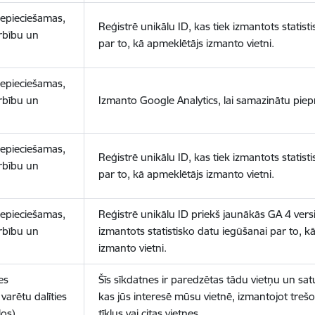
nepieciešamas,
Reģistrē unikālu ID, kas tiek izmantots statist
arbību un
par to, kā apmeklētājs izmanto vietni.
nepieciešamas,
arbību un
Izmanto Google Analytics, lai samazinātu piep
nepieciešamas,
Reģistrē unikālu ID, kas tiek izmantots statist
arbību un
par to, kā apmeklētājs izmanto vietni.
nepieciešamas,
Reģistrē unikālu ID priekš jaunākās GA 4 versij
arbību un
izmantots statistisko datu iegūšanai par to, k
izmanto vietni.
es
Šīs sīkdatnes ir paredzētas tādu vietņu un sat
varētu dalīties
kas jūs interesē mūsu vietnē, izmantojot treš
los)
tīklus vai citas vietnes.