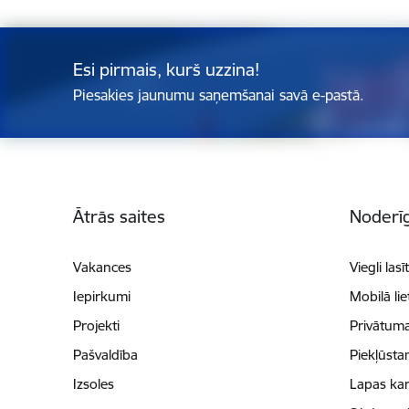
Esi pirmais, kurš uzzina!
Piesakies jaunumu saņemšanai savā e-pastā.
Kājene
Ātrās saites
Noderīg
Vakances
Viegli lasī
Iepirkumi
Mobilā li
Projekti
Privātuma
Pašvaldība
Piekļūsta
Izsoles
Lapas kar