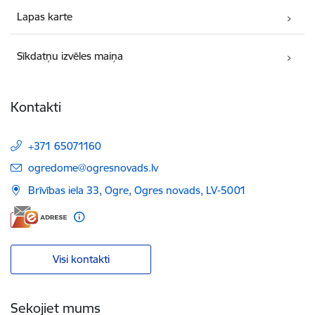
Lapas karte
Sīkdatņu izvēles maiņa
Kontakti
+371 65071160
E-pasts:
ogredome@ogresnovads.lv
Brīvības iela 33, Ogre, Ogres novads, LV-5001
Visi kontakti
Sekojiet mums