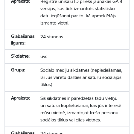
Reģistrē unikālu ID priekš jaunākās GA 4
versijas, kas tiek izmantots statistisko
datu iegūšanai par to, kā apmeklētājs
izmanto vietni.
24 stundas
uvc
Sociālo mediju sīkdatnes (nepieciešamas,
lai Jūs varētu dalīties ar saturu sociālajos
tīklos)
Šīs sīkdatnes ir paredzētas tādu vietņu
un satura koplietošanai, kas jūs interesē
mūsu vietnē, izmantojot trešo personu
sociālos tīklus vai citas vietnes.
24 stundas