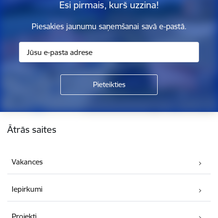
Esi pirmais, kurš uzzina!
Piesakies jaunumu saņemšanai savā e-pastā.
Kājene
Ātrās saites
Vakances
Iepirkumi
Projekti