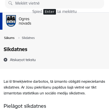
Pāriet uz lapas saturu
Spied
lai meklētu
Enter
Sākums
Sīkdatnes
Sīkdatnes
Atskaņot tekstu
Lai šī tīmekļvietne darbotos, tā izmanto obligāti nepieciešamās
sīkdatnes. Ar Jūsu piekrišanu papildus šajā vietnē var tikt
izmantotas statistikas un sociālo mediju sīkdatnes.
Pielāgot sīkdatnes