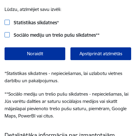
Lūdzu, atzīmējiet savu izvēli:
Statistikas sīkdatnes
*
Sociālo mediju un trešo pušu sīkdatnes
**
Noraidīt
Apstiprināt atzīmētās
*
Statistikas sīkdatnes - nepieciešamas, lai uzlabotu vietnes
darbību un pakalpojumus.
**
Sociālo mediju un trešo pušu sīkdatnes - nepieciešamas, lai
Jūs varētu dalīties ar saturu sociālajos medijos vai skatīt
mājaslapai pievienoto trešo pušu saturu, piemēram, Google
Maps, PowerBI vai citus.
Detalizētāka informācija par izmantotajām