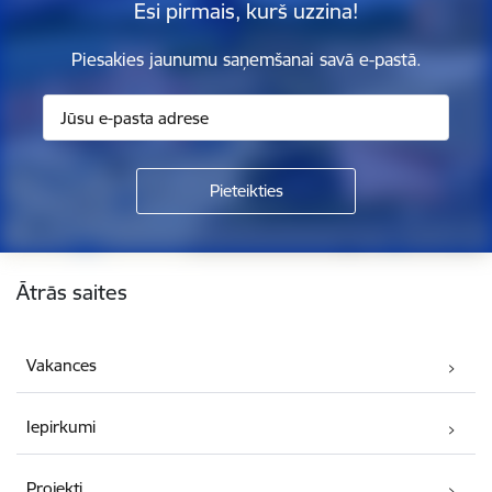
Esi pirmais, kurš uzzina!
Piesakies jaunumu saņemšanai savā e-pastā.
Kājene
Ātrās saites
Vakances
Iepirkumi
Projekti