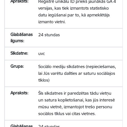
Reģistrē unikālu ID priekš jaunākās GA 4
versijas, kas tiek izmantots statistisko
datu iegūšanai par to, kā apmeklētājs
izmanto vietni.
24 stundas
uvc
Sociālo mediju sīkdatnes (nepieciešamas,
lai Jūs varētu dalīties ar saturu sociālajos
tīklos)
Šīs sīkdatnes ir paredzētas tādu vietņu
un satura koplietošanai, kas jūs interesē
mūsu vietnē, izmantojot trešo personu
sociālos tīklus vai citas vietnes.
24 stundas