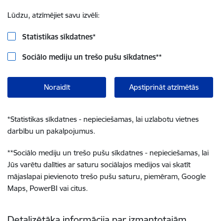
Lūdzu, atzīmējiet savu izvēli:
Statistikas sīkdatnes
*
Sociālo mediju un trešo pušu sīkdatnes
**
Noraidīt
Apstiprināt atzīmētās
*
Statistikas sīkdatnes - nepieciešamas, lai uzlabotu vietnes
darbību un pakalpojumus.
**
Sociālo mediju un trešo pušu sīkdatnes - nepieciešamas, lai
Jūs varētu dalīties ar saturu sociālajos medijos vai skatīt
mājaslapai pievienoto trešo pušu saturu, piemēram, Google
Maps, PowerBI vai citus.
Detalizētāka informācija par izmantotajām