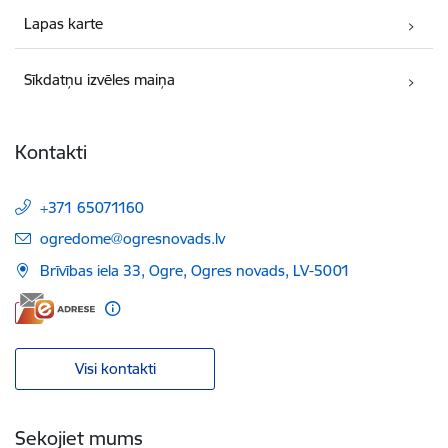
Lapas karte
Sīkdatņu izvēles maiņa
Kontakti
+371 65071160
E-pasts:
ogredome@ogresnovads.lv
Brīvības iela 33, Ogre, Ogres novads, LV-5001
Visi kontakti
Sekojiet mums