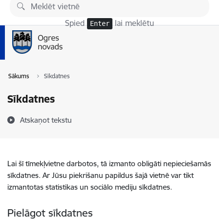
Pāriet uz lapas saturu
Spied
lai meklētu
Enter
Sākums
Sīkdatnes
Sīkdatnes
Atskaņot tekstu
Lai šī tīmekļvietne darbotos, tā izmanto obligāti nepieciešamās
sīkdatnes. Ar Jūsu piekrišanu papildus šajā vietnē var tikt
izmantotas statistikas un sociālo mediju sīkdatnes.
Pielāgot sīkdatnes