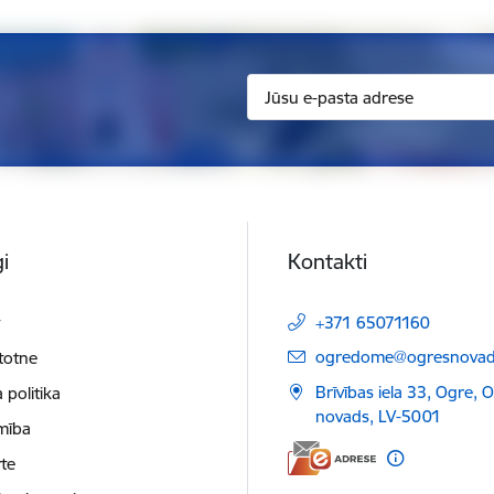
i
Kontakti
t
+371 65071160
E-pasts:
ogredome@ogresnovads
etotne
Brīvības iela 33, Ogre, 
 politika
novads, LV-5001
mība
te