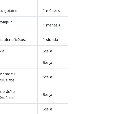
 paziņojumu.
1 mēnesis
otājs ir
1 mēnesis
 autentificētos.
1 stunda
kļa.
Sesija
Sesija
 nerādītu
Sesija
ēruši tos.
 nerādītu
Sesija
ēruši tos.
Sesija