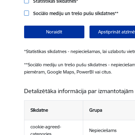
Statistikas sīkdatnes
*
Sociālo mediju un trešo pušu sīkdatnes
**
Noraidīt
Apstiprināt atzīmē
*
Statistikas sīkdatnes - nepieciešamas, lai uzlabotu v
**
Sociālo mediju un trešo pušu sīkdatnes - nepieciešamas
piemēram, Google Maps, PowerBI vai citus.
Detalizētāka informācija par izmantotajām
Sīkdatne
Grupa
cookie-agreed-
Nepieciešams
categories