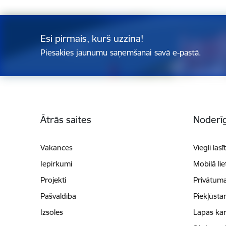
Esi pirmais, kurš uzzina!
Piesakies jaunumu saņemšanai savā e-pastā.
Kājene
Ātrās saites
Noderīg
Vakances
Viegli lasī
Iepirkumi
Mobilā li
Projekti
Privātuma
Pašvaldība
Piekļūsta
Izsoles
Lapas kar