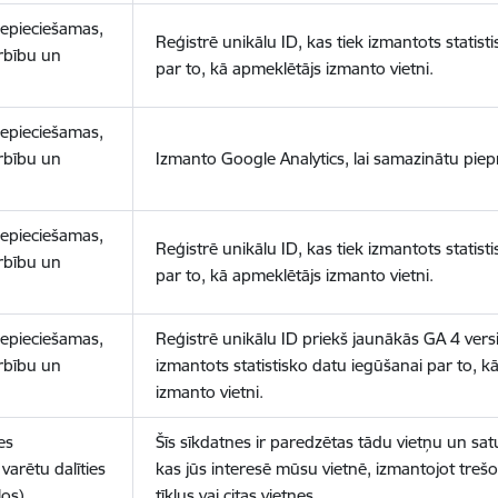
nepieciešamas,
Reģistrē unikālu ID, kas tiek izmantots statist
arbību un
par to, kā apmeklētājs izmanto vietni.
nepieciešamas,
arbību un
Izmanto Google Analytics, lai samazinātu piep
nepieciešamas,
Reģistrē unikālu ID, kas tiek izmantots statist
arbību un
par to, kā apmeklētājs izmanto vietni.
nepieciešamas,
Reģistrē unikālu ID priekš jaunākās GA 4 versij
arbību un
izmantots statistisko datu iegūšanai par to, k
izmanto vietni.
es
Šīs sīkdatnes ir paredzētas tādu vietņu un sat
varētu dalīties
kas jūs interesē mūsu vietnē, izmantojot treš
los)
tīklus vai citas vietnes.