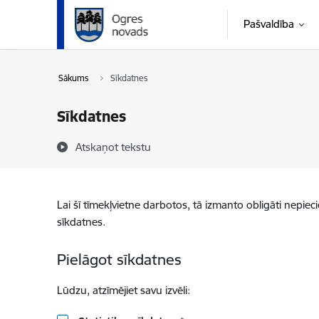
Pāriet uz lapas saturu
Pašvaldība
Sākums
Sīkdatnes
Sīkdatnes
Atskaņot tekstu
Lai šī tīmekļvietne darbotos, tā izmanto obligāti nepiec
sīkdatnes.
Pielāgot sīkdatnes
Lūdzu, atzīmējiet savu izvēli: