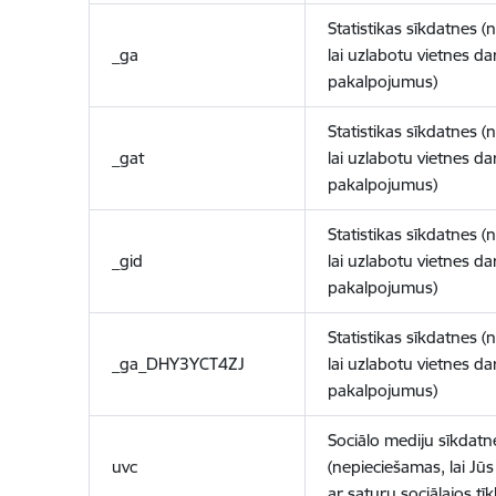
Statistikas sīkdatnes (
_ga
lai uzlabotu vietnes d
pakalpojumus)
Statistikas sīkdatnes (
_gat
lai uzlabotu vietnes d
pakalpojumus)
Statistikas sīkdatnes (
_gid
lai uzlabotu vietnes d
pakalpojumus)
Statistikas sīkdatnes (
_ga_DHY3YCT4ZJ
lai uzlabotu vietnes d
pakalpojumus)
Sociālo mediju sīkdatn
uvc
(nepieciešamas, lai Jūs 
ar saturu sociālajos tīk