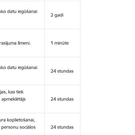
isko datu iegūšanai
2 gadi
rasījuma līmeni.
1 minūte
isko datu iegūšanai
24 stundas
as, kas tiek
ā apmeklētājs
24 stundas
ura koplietošanai,
o personu sociālos
24 stundas