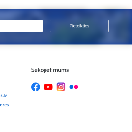
Sekojiet mums
.lv
Ogres