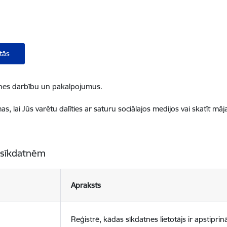
tās
ietnes darbību un pakalpojumus.
, lai Jūs varētu dalīties ar saturu sociālajos medijos vai skatīt mā
 sīkdatnēm
Apraksts
Reģistrē, kādas sīkdatnes lietotājs ir apstiprinā