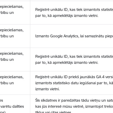
nepieciešamas,
Reģistrē unikālu ID, kas tiek izmantots statist
arbību un
par to, kā apmeklētājs izmanto vietni.
nepieciešamas,
arbību un
Izmanto Google Analytics, lai samazinātu piep
nepieciešamas,
Reģistrē unikālu ID, kas tiek izmantots statist
arbību un
par to, kā apmeklētājs izmanto vietni.
nepieciešamas,
Reģistrē unikālu ID priekš jaunākās GA 4 versij
arbību un
izmantots statistisko datu iegūšanai par to, k
izmanto vietni.
es
Šīs sīkdatnes ir paredzētas tādu vietņu un sat
varētu dalīties
kas jūs interesē mūsu vietnē, izmantojot treš
los)
tīklus vai citas vietnes.