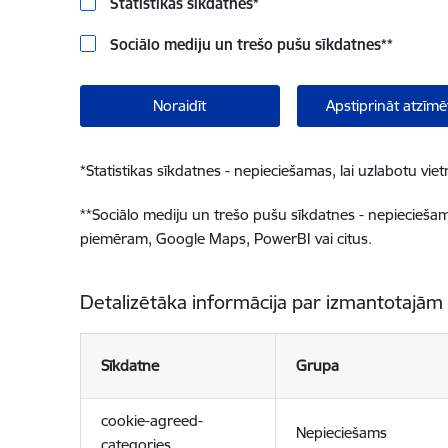
Statistikas sīkdatnes
*
Sociālo mediju un trešo pušu sīkdatnes
**
Noraidīt
Apstiprināt atzīmē
*
Statistikas sīkdatnes - nepieciešamas, lai uzlabotu v
**
Sociālo mediju un trešo pušu sīkdatnes - nepieciešamas
piemēram, Google Maps, PowerBI vai citus.
Detalizētāka informācija par izmantotajām
Sīkdatne
Grupa
cookie-agreed-
Nepieciešams
categories