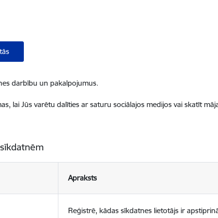
tās
ietnes darbību un pakalpojumus.
, lai Jūs varētu dalīties ar saturu sociālajos medijos vai skatīt mā
 sīkdatnēm
Apraksts
Reģistrē, kādas sīkdatnes lietotājs ir apstiprinā