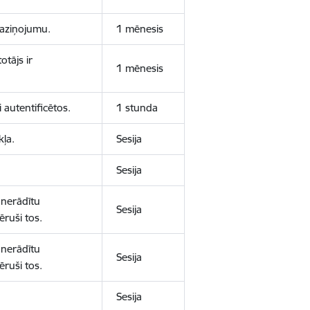
 paziņojumu.
1 mēnesis
otājs ir
1 mēnesis
 autentificētos.
1 stunda
kļa.
Sesija
Sesija
 nerādītu
Sesija
ēruši tos.
 nerādītu
Sesija
ēruši tos.
Sesija