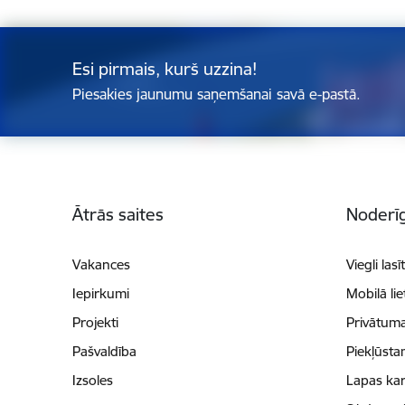
Esi pirmais, kurš uzzina!
Piesakies jaunumu saņemšanai savā e-pastā.
Kājene
Ātrās saites
Noderīg
Vakances
Viegli lasī
Iepirkumi
Mobilā li
Projekti
Privātuma
Pašvaldība
Piekļūsta
Izsoles
Lapas kar