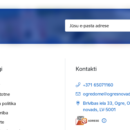
i
Kontakti
t
+371 65071160
E-pasts:
ogredome@ogresnovads
etotne
Brīvības iela 33, Ogre, 
 politika
novads, LV-5001
mība
te