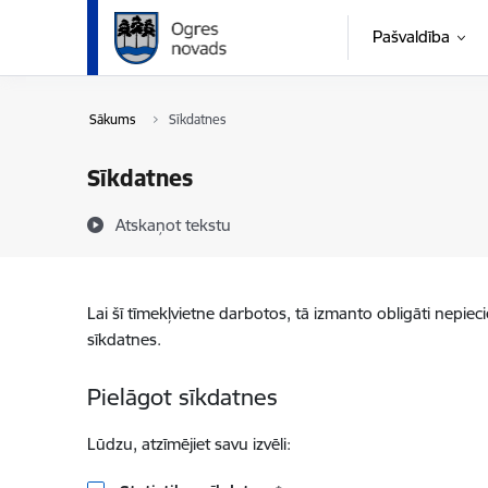
Pāriet uz lapas saturu
Pašvaldība
Sākums
Sīkdatnes
Sīkdatnes
Atskaņot tekstu
Lai šī tīmekļvietne darbotos, tā izmanto obligāti nepiec
sīkdatnes.
Pielāgot sīkdatnes
Lūdzu, atzīmējiet savu izvēli: