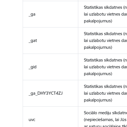
Statistikas sīkdatnes (
_ga
lai uzlabotu vietnes d
pakalpojumus)
Statistikas sīkdatnes (
_gat
lai uzlabotu vietnes d
pakalpojumus)
Statistikas sīkdatnes (
_gid
lai uzlabotu vietnes d
pakalpojumus)
Statistikas sīkdatnes (
_ga_DHY3YCT4ZJ
lai uzlabotu vietnes d
pakalpojumus)
Sociālo mediju sīkdatn
uvc
(nepieciešamas, lai Jūs 
ar saturu sociālajos tīk