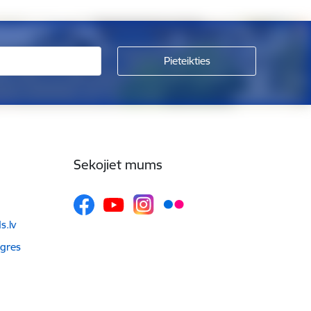
Sekojiet mums
.lv
Ogres