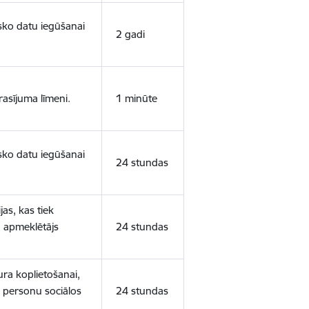
isko datu iegūšanai
2 gadi
rasījuma līmeni.
1 minūte
isko datu iegūšanai
24 stundas
as, kas tiek
ā apmeklētājs
24 stundas
ura koplietošanai,
o personu sociālos
24 stundas