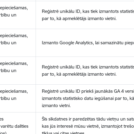
nepieciešamas,
Reģistrē unikālu ID, kas tiek izmantots statist
arbību un
par to, kā apmeklētājs izmanto vietni.
nepieciešamas,
arbību un
Izmanto Google Analytics, lai samazinātu piep
nepieciešamas,
Reģistrē unikālu ID, kas tiek izmantots statist
arbību un
par to, kā apmeklētājs izmanto vietni.
nepieciešamas,
Reģistrē unikālu ID priekš jaunākās GA 4 versij
arbību un
izmantots statistisko datu iegūšanai par to, k
izmanto vietni.
es
Šīs sīkdatnes ir paredzētas tādu vietņu un sat
varētu dalīties
kas jūs interesē mūsu vietnē, izmantojot treš
los)
tīklus vai citas vietnes.