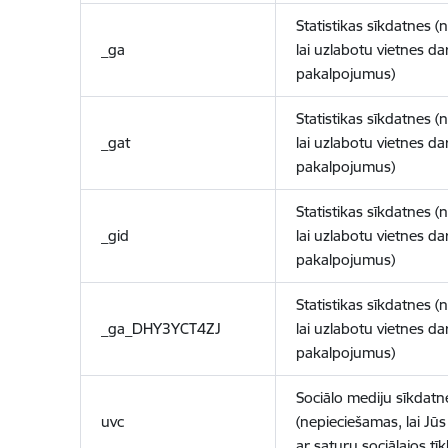
Statistikas sīkdatnes (
_ga
lai uzlabotu vietnes d
pakalpojumus)
Statistikas sīkdatnes (
_gat
lai uzlabotu vietnes d
pakalpojumus)
Statistikas sīkdatnes (
_gid
lai uzlabotu vietnes d
pakalpojumus)
Statistikas sīkdatnes (
_ga_DHY3YCT4ZJ
lai uzlabotu vietnes d
pakalpojumus)
Sociālo mediju sīkdatn
uvc
(nepieciešamas, lai Jūs 
ar saturu sociālajos tīk