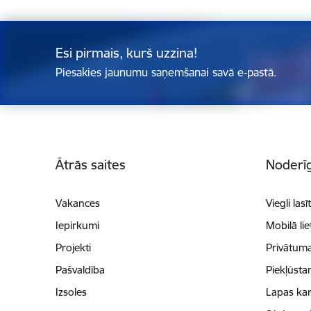
Esi pirmais, kurš uzzina!
Piesakies jaunumu saņemšanai savā e-pastā.
Kājene
Ātrās saites
Noderīg
Vakances
Viegli lasī
Iepirkumi
Mobilā li
Projekti
Privātuma
Pašvaldība
Piekļūsta
Izsoles
Lapas kar