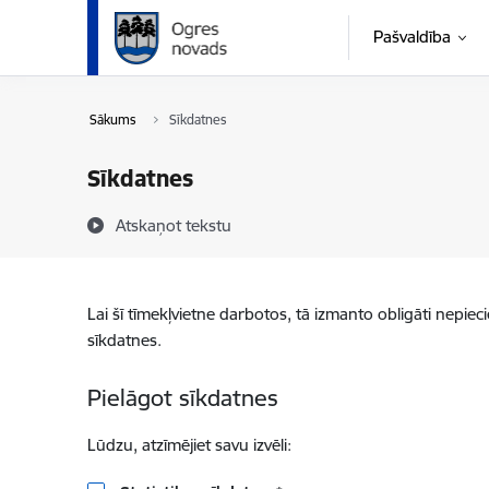
Pāriet uz lapas saturu
Pašvaldība
Sākums
Sīkdatnes
Sīkdatnes
Atskaņot tekstu
Lai šī tīmekļvietne darbotos, tā izmanto obligāti nepiec
sīkdatnes.
Pielāgot sīkdatnes
Lūdzu, atzīmējiet savu izvēli: