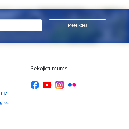
Sekojiet mums
.lv
Ogres