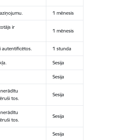
 paziņojumu.
1 mēnesis
otājs ir
1 mēnesis
 autentificētos.
1 stunda
kļa.
Sesija
Sesija
 nerādītu
Sesija
ēruši tos.
 nerādītu
Sesija
ēruši tos.
Sesija