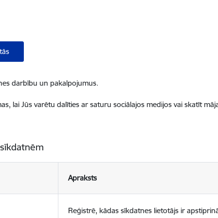
tās
ietnes darbību un pakalpojumus.
, lai Jūs varētu dalīties ar saturu sociālajos medijos vai skatīt mā
 sīkdatnēm
Apraksts
Reģistrē, kādas sīkdatnes lietotājs ir apstiprinā