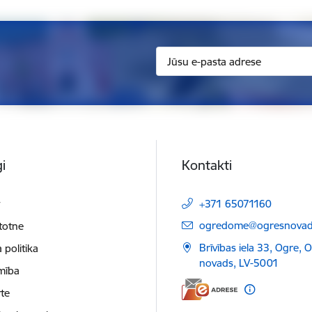
i
Kontakti
t
+371 65071160
E-pasts:
ogredome@ogresnovads
etotne
Brīvības iela 33, Ogre, 
 politika
novads, LV-5001
mība
te