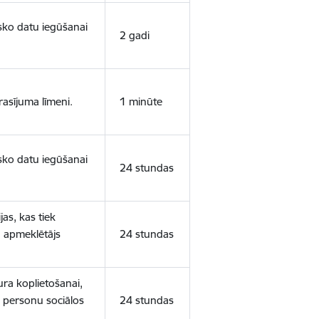
isko datu iegūšanai
2 gadi
rasījuma līmeni.
1 minūte
isko datu iegūšanai
24 stundas
as, kas tiek
ā apmeklētājs
24 stundas
ura koplietošanai,
o personu sociālos
24 stundas