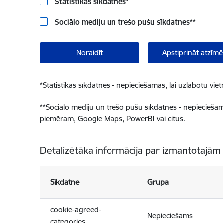
Statistikas sīkdatnes
*
Sociālo mediju un trešo pušu sīkdatnes
**
Noraidīt
Apstiprināt atzīmē
*
Statistikas sīkdatnes - nepieciešamas, lai uzlabotu v
**
Sociālo mediju un trešo pušu sīkdatnes - nepieciešamas
piemēram, Google Maps, PowerBI vai citus.
Detalizētāka informācija par izmantotajām
Sīkdatne
Grupa
cookie-agreed-
Nepieciešams
categories