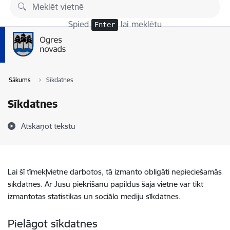
Pāriet uz lapas saturu
Spied
lai meklētu
Enter
Sākums
Sīkdatnes
Sīkdatnes
Atskaņot tekstu
Lai šī tīmekļvietne darbotos, tā izmanto obligāti nepieciešamās
sīkdatnes. Ar Jūsu piekrišanu papildus šajā vietnē var tikt
izmantotas statistikas un sociālo mediju sīkdatnes.
Pielāgot sīkdatnes