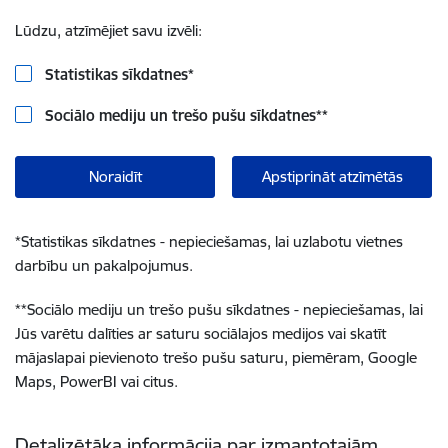
Lūdzu, atzīmējiet savu izvēli:
Statistikas sīkdatnes
*
Sociālo mediju un trešo pušu sīkdatnes
**
Noraidīt
Apstiprināt atzīmētās
*
Statistikas sīkdatnes - nepieciešamas, lai uzlabotu vietnes
darbību un pakalpojumus.
**
Sociālo mediju un trešo pušu sīkdatnes - nepieciešamas, lai
Jūs varētu dalīties ar saturu sociālajos medijos vai skatīt
mājaslapai pievienoto trešo pušu saturu, piemēram, Google
Maps, PowerBI vai citus.
Detalizētāka informācija par izmantotajām