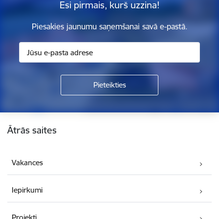
Esi pirmais, kurš uzzina!
Piesakies jaunumu saņemšanai savā e-pastā.
Kājene
Ātrās saites
Vakances
Iepirkumi
Projekti