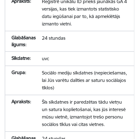
Reģistrē unikālu ID priekš jaunākās GA 4
versijas, kas tiek izmantots statistisko
datu iegūšanai par to, kā apmeklētājs
izmanto vietni.
24 stundas
uvc
Sociālo mediju sīkdatnes (nepieciešamas,
lai Jūs varētu dalīties ar saturu sociālajos
tīklos)
Šīs sīkdatnes ir paredzētas tādu vietņu
un satura koplietošanai, kas jūs interesē
mūsu vietnē, izmantojot trešo personu
sociālos tīklus vai citas vietnes.
24 stundas