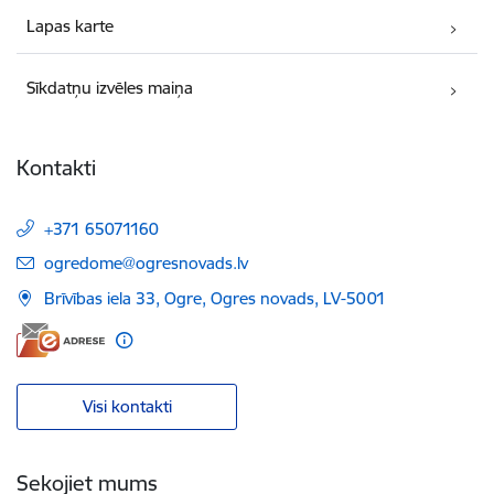
Lapas karte
Sīkdatņu izvēles maiņa
Kontakti
+371 65071160
E-pasts:
ogredome@ogresnovads.lv
Brīvības iela 33, Ogre, Ogres novads, LV-5001
Visi kontakti
Sekojiet mums