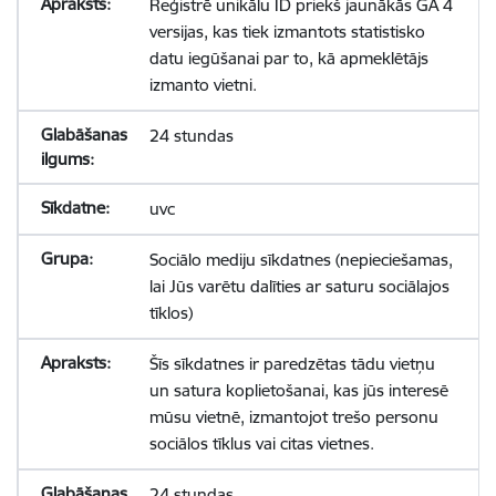
Reģistrē unikālu ID priekš jaunākās GA 4
versijas, kas tiek izmantots statistisko
datu iegūšanai par to, kā apmeklētājs
izmanto vietni.
24 stundas
uvc
Sociālo mediju sīkdatnes (nepieciešamas,
lai Jūs varētu dalīties ar saturu sociālajos
tīklos)
Šīs sīkdatnes ir paredzētas tādu vietņu
un satura koplietošanai, kas jūs interesē
mūsu vietnē, izmantojot trešo personu
sociālos tīklus vai citas vietnes.
24 stundas