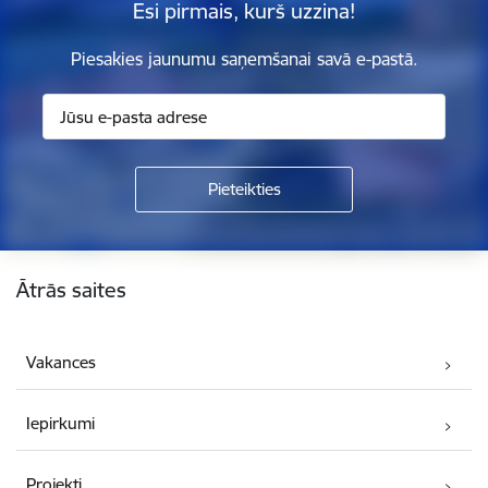
Esi pirmais, kurš uzzina!
Piesakies jaunumu saņemšanai savā e-pastā.
Kājene
Ātrās saites
Vakances
Iepirkumi
Projekti