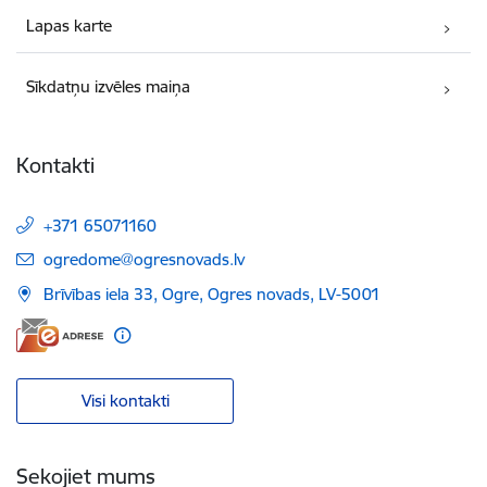
Lapas karte
Sīkdatņu izvēles maiņa
Kontakti
+371 65071160
E-pasts:
ogredome@ogresnovads.lv
Brīvības iela 33, Ogre, Ogres novads, LV-5001
Visi kontakti
Sekojiet mums