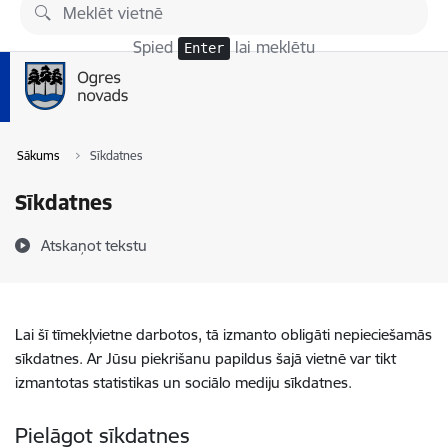
Pāriet uz lapas saturu
Spied
lai meklētu
Enter
Sākums
Sīkdatnes
Sīkdatnes
Atskaņot tekstu
Lai šī tīmekļvietne darbotos, tā izmanto obligāti nepieciešamās
sīkdatnes. Ar Jūsu piekrišanu papildus šajā vietnē var tikt
izmantotas statistikas un sociālo mediju sīkdatnes.
Pielāgot sīkdatnes