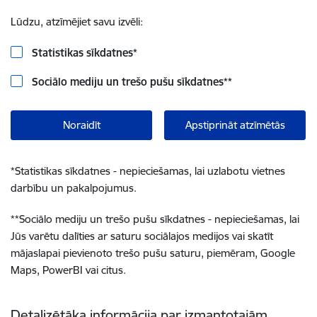
Lūdzu, atzīmējiet savu izvēli:
Statistikas sīkdatnes
*
Sociālo mediju un trešo pušu sīkdatnes
**
Noraidīt
Apstiprināt atzīmētās
*
Statistikas sīkdatnes - nepieciešamas, lai uzlabotu vietnes
darbību un pakalpojumus.
**
Sociālo mediju un trešo pušu sīkdatnes - nepieciešamas, lai
Jūs varētu dalīties ar saturu sociālajos medijos vai skatīt
mājaslapai pievienoto trešo pušu saturu, piemēram, Google
Maps, PowerBI vai citus.
Detalizētāka informācija par izmantotajām