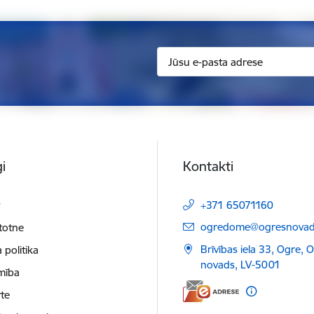
i
Kontakti
t
+371 65071160
E-pasts:
ogredome@ogresnovads
etotne
Brīvības iela 33, Ogre, 
 politika
novads, LV-5001
mība
te