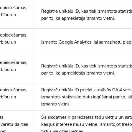
nepieciešamas,
Reģistrē unikālu ID, kas tiek izmantots statist
arbību un
par to, kā apmeklētājs izmanto vietni.
nepieciešamas,
arbību un
Izmanto Google Analytics, lai samazinātu piep
nepieciešamas,
Reģistrē unikālu ID, kas tiek izmantots statist
arbību un
par to, kā apmeklētājs izmanto vietni.
nepieciešamas,
Reģistrē unikālu ID priekš jaunākās GA 4 versij
arbību un
izmantots statistisko datu iegūšanai par to, k
izmanto vietni.
es
Šīs sīkdatnes ir paredzētas tādu vietņu un sat
varētu dalīties
kas jūs interesē mūsu vietnē, izmantojot treš
los)
tīklus vai citas vietnes.