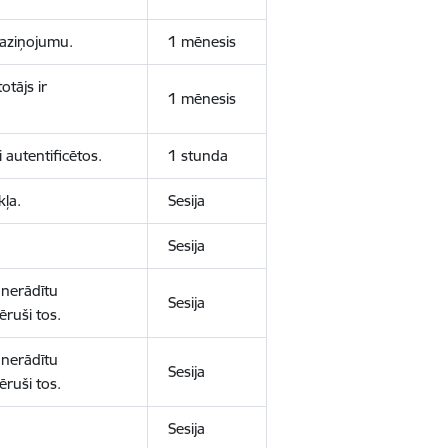
 paziņojumu.
1 mēnesis
otājs ir
1 mēnesis
 autentificētos.
1 stunda
kļa.
Sesija
Sesija
 nerādītu
Sesija
ēruši tos.
 nerādītu
Sesija
ēruši tos.
Sesija