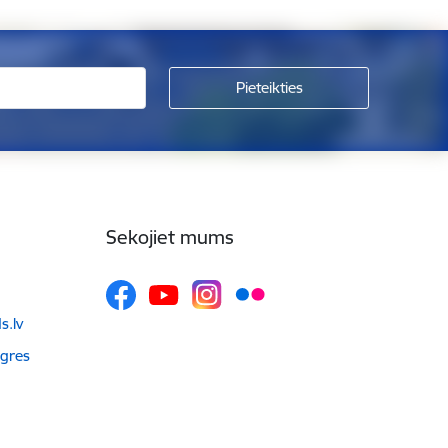
Sekojiet mums
.lv
Ogres