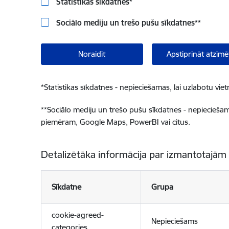
Statistikas sīkdatnes
*
Sociālo mediju un trešo pušu sīkdatnes
**
Noraidīt
Apstiprināt atzīmē
*
Statistikas sīkdatnes - nepieciešamas, lai uzlabotu v
**
Sociālo mediju un trešo pušu sīkdatnes - nepieciešamas
piemēram, Google Maps, PowerBI vai citus.
Detalizētāka informācija par izmantotajām
Sīkdatne
Grupa
cookie-agreed-
Nepieciešams
categories