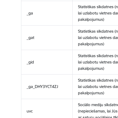
Statistikas sīkdatnes (
_ga
lai uzlabotu vietnes d
pakalpojumus)
Statistikas sīkdatnes (
_gat
lai uzlabotu vietnes d
pakalpojumus)
Statistikas sīkdatnes (
_gid
lai uzlabotu vietnes d
pakalpojumus)
Statistikas sīkdatnes (
_ga_DHY3YCT4ZJ
lai uzlabotu vietnes d
pakalpojumus)
Sociālo mediju sīkdatn
uvc
(nepieciešamas, lai Jūs 
ar saturu sociālajos tīk