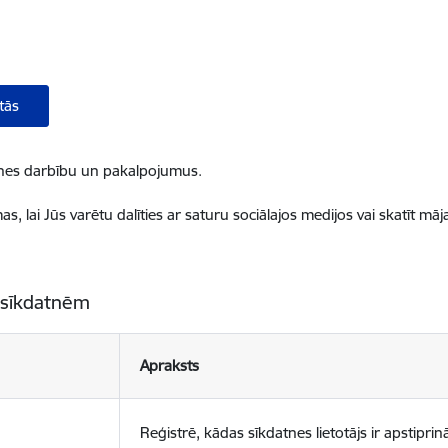
tās
ietnes darbību un pakalpojumus.
, lai Jūs varētu dalīties ar saturu sociālajos medijos vai skatīt mā
 sīkdatnēm
Apraksts
Reģistrē, kādas sīkdatnes lietotājs ir apstiprinā