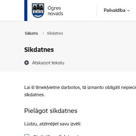
Pāriet uz lapas saturu
Pašvaldība
Sākums
Sīkdatnes
Sīkdatnes
Atskaņot tekstu
Lai šī tīmekļvietne darbotos, tā izmanto obligāti nepiec
sīkdatnes.
Pielāgot sīkdatnes
Lūdzu, atzīmējiet savu izvēli: