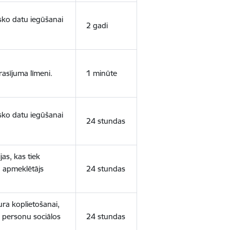
isko datu iegūšanai
2 gadi
rasījuma līmeni.
1 minūte
isko datu iegūšanai
24 stundas
as, kas tiek
ā apmeklētājs
24 stundas
ura koplietošanai,
o personu sociālos
24 stundas