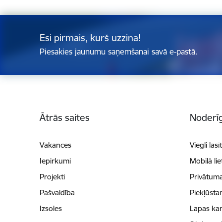
Esi pirmais, kurš uzzina!
Piesakies jaunumu saņemšanai savā e-pastā.
Kājene
Ātrās saites
Noderīg
Vakances
Viegli lasī
Iepirkumi
Mobilā li
Projekti
Privātuma
Pašvaldība
Piekļūsta
Izsoles
Lapas kar