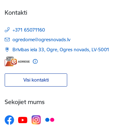
Kontakti
+371 65071160
E-pasts:
ogredome@ogresnovads.lv
Brīvības iela 33, Ogre, Ogres novads, LV-5001
Visi kontakti
Sekojiet mums