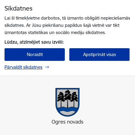
Pāriet uz lapas saturu
Sīkdatnes
Spied
lai meklētu
Enter
Lai šī tīmekļvietne darbotos, tā izmanto obligāti nepieciešamās
sīkdatnes. Ar Jūsu piekrišanu papildus šajā vietnē var tikt
izmantotas statistikas un sociālo mediju sīkdatnes.
Lūdzu, atzīmējiet savu izvēli:
Noraidīt
Apstiprināt visas
Pārvaldīt sīkdatnes
Ogres novada pašvaldība