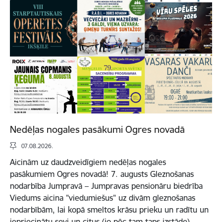
Nedēļas nogales pasākumi Ogres novadā
07.08.2026.
Aicinām uz daudzveidīgiem nedēļas nogales
pasākumiem Ogres novadā! 7. augusts Gleznošanas
nodarbība Jumpravā – Jumpravas pensionāru biedrība
Viedums aicina "viedumiešus" uz divām gleznošanas
nodarbībām, lai kopā smeltos krāsu prieku un radītu un
iepriecinātu sevi un citus (jo pēc tam taps izstāde).