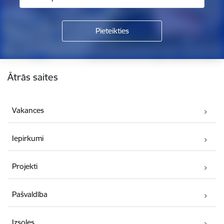
Kājene
Ātrās saites
Vakances
Iepirkumi
Projekti
Pašvaldība
Izsoles