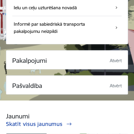
Ielu un ceļu uzturēšana novadā
Informē par sabiedriskā transporta
pakalpojumu neizpildi
Pakalpojumi
Atvērt
Pašvaldība
Atvērt
Jaunumi
Skatīt visus jaunumus