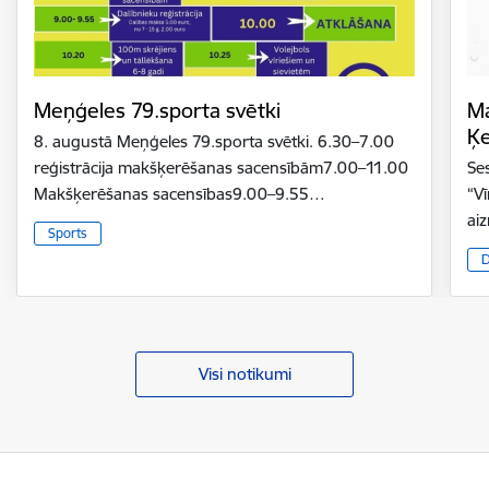
Meņģeles 79.sporta svētki
Ma
Ķ
8. augustā Meņģeles 79.sporta svētki. 6.30–7.00
reģistrācija makšķerēšanas sacensībām7.00–11.00
Se
Makšķerēšanas sacensības9.00–9.55…
“V
ai
Sports
D
Visi notikumi