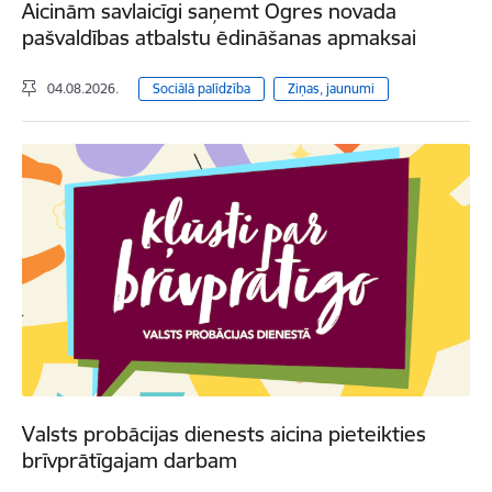
Aicinām savlaicīgi saņemt Ogres novada
pašvaldības atbalstu ēdināšanas apmaksai
04.08.2026.
Sociālā palīdzība
Ziņas, jaunumi
Valsts probācijas dienests aicina pieteikties
brīvprātīgajam darbam