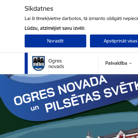
Pāriet uz lapas saturu
Sīkdatnes
Lai šī tīmekļvietne darbotos, tā izmanto obligāti nepiec
Lūdzu, atzīmējiet savu izvēli:
Noraidīt
Apstiprināt visas
Pašvaldība
Ogres novada pašvaldība