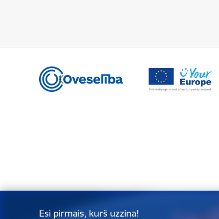
Esi pirmais, kurš uzzina!