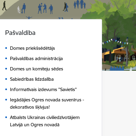
Pašvaldība
Domes priekšsēdētājs
Pašvaldības administrācija
Domes un komiteju sēdes
Sabiedrības līdzdalība
Informatīvais izdevums "Savietis"
Iegādājies Ogres novada suvenīrus -
dekoratīvos šķīvjus!
Atbalsts Ukrainas civiliedzīvotājiem
Latvijā un Ogres novadā