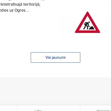
istratīvajā teritorijā;
joties uz Ogres…
Visi jaunumi