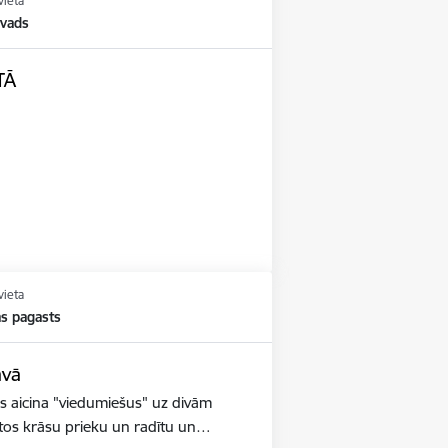
vieta
vads
TĀ
vieta
s pagasts
avā
 aicina "viedumiešus" uz divām
tos krāsu prieku un radītu un…