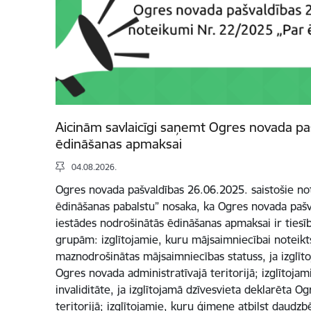
Aicinām savlaicīgi saņemt Ogres novada pa
ēdināšanas apmaksai
04.08.2026.
Ogres novada pašvaldības 26.06.2025. saistošie n
ēdināšanas pabalstu” nosaka, ka Ogres novada pašva
iestādes nodrošinātās ēdināšanas apmaksai ir tie
grupām: izglītojamie, kuru mājsaimniecībai noteikts
maznodrošinātas mājsaimniecības statuss, ja izglīt
Ogres novada administratīvajā teritorijā; izglītoja
invaliditāte, ja izglītojamā dzīvesvieta deklarēta O
teritorijā; izglītojamie, kuru ģimene atbilst daudz