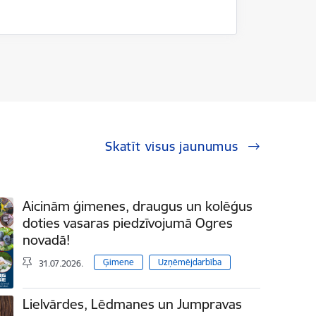
Skatīt visus jaunumus
Aicinām ģimenes, draugus un kolēģus
doties vasaras piedzīvojumā Ogres
novadā!
Ģimene
Uzņēmējdarbība
31.07.2026.
Lielvārdes, Lēdmanes un Jumpravas