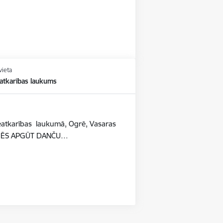
vieta
atkarības laukums
ē
Neatkarības laukumā, Ogrē, Vasaras
ĪDZĒS APGŪT DANČU…