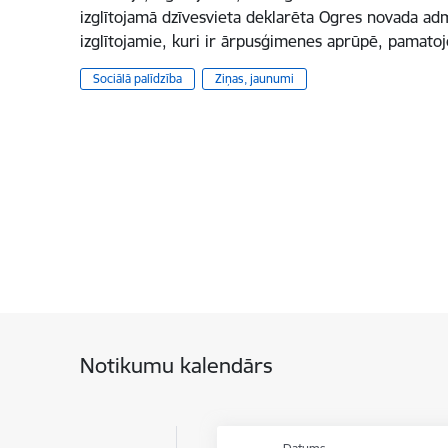
izglītojamā dzīvesvieta deklarēta Ogres novada admin
izglītojamie, kuri ir ārpusģimenes aprūpē, pamato
Sociālā palīdzība
Ziņas, jaunumi
Notikumu kalendārs