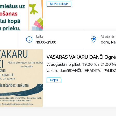
Meistarklase
Laiks
Atrašanās 
19.00–21.00
Ogre, Ne
VASARAS VAKARU DANČI Ogr
7. augustā no plkst. 19.00 līdz 21.00 
vakaru danči!DANČU IERĀDĪTĀJI PAL
Dejas