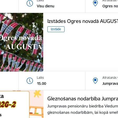
Laiks
Atrašanās 
Visu dienu
Ogres no
Izstādes Ogres novadā AUGUS
Izstāde
Laiks
Atrašanās 
15.00
Jumprava
Gleznošanas nodarbība Jumpr
Jumpravas pensionāru biedrība Viedums
gleznošanas nodarbībām, lai kopā smel