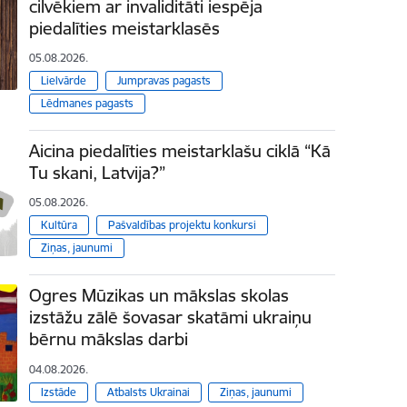
cilvēkiem ar invaliditāti iespēja
piedalīties meistarklasēs
05.08.2026.
Lielvārde
Jumpravas pagasts
Lēdmanes pagasts
Aicina piedalīties meistarklašu ciklā “Kā
Tu skani, Latvija?”
05.08.2026.
Kultūra
Pašvaldības projektu konkursi
Ziņas, jaunumi
Ogres Mūzikas un mākslas skolas
izstāžu zālē šovasar skatāmi ukraiņu
bērnu mākslas darbi
04.08.2026.
Izstāde
Atbalsts Ukrainai
Ziņas, jaunumi