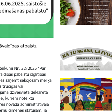
švaldības atbalstu
oteikumi Nr. 22/2025 “Par
ldības pabalstu izglītības
sības saņemt sekojošām mērķa
 trūcīgas vai
ojamā dzīvesvieta deklarēta
mie, kuriem noteikta
gres novada administratīvajā
bērnu ģimenes statusam, ja