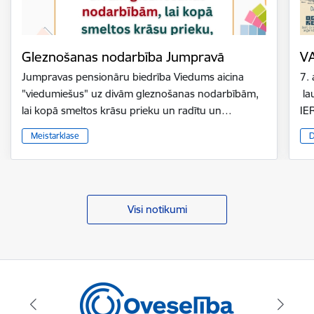
Gleznošanas nodarbība Jumpravā
V
Jumpravas pensionāru biedrība Viedums aicina
7.
"viedumiešus" uz divām gleznošanas nodarbībām,
la
lai kopā smeltos krāsu prieku un radītu un…
IE
Meistarklase
D
Visi notikumi