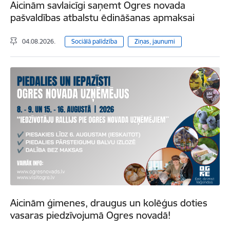
Aicinām savlaicīgi saņemt Ogres novada
pašvaldības atbalstu ēdināšanas apmaksai
04.08.2026.
Sociālā palīdzība
Ziņas, jaunumi
Aicinām ģimenes, draugus un kolēģus doties
vasaras piedzīvojumā Ogres novadā!