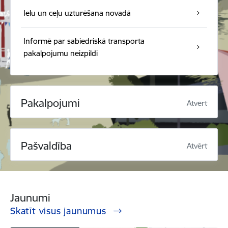
Ielu un ceļu uzturēšana novadā
Informē par sabiedriskā transporta
pakalpojumu neizpildi
Pakalpojumi
Atvērt
Pašvaldība
Atvērt
Jaunumi
Skatīt visus jaunumus