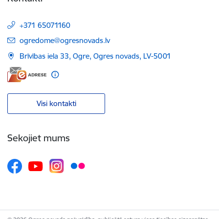
+371 65071160
E-pasts:
ogredome@ogresnovads.lv
Brīvības iela 33, Ogre, Ogres novads, LV-5001
Visi kontakti
Sekojiet mums