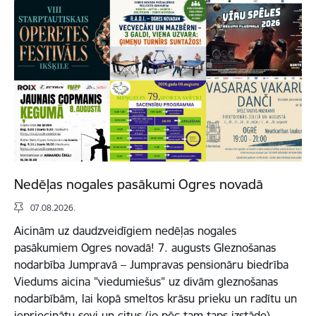
Nedēļas nogales pasākumi Ogres novadā
07.08.2026.
Aicinām uz daudzveidīgiem nedēļas nogales
pasākumiem Ogres novadā! 7. augusts Gleznošanas
nodarbība Jumpravā – Jumpravas pensionāru biedrība
Viedums aicina "viedumiešus" uz divām gleznošanas
nodarbībām, lai kopā smeltos krāsu prieku un radītu un
iepriecinātu sevi un citus (jo pēc tam taps izstāde).