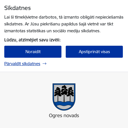
Pāriet uz lapas saturu
Sīkdatnes
Spied
lai meklētu
Enter
Lai šī tīmekļvietne darbotos, tā izmanto obligāti nepieciešamās
sīkdatnes. Ar Jūsu piekrišanu papildus šajā vietnē var tikt
izmantotas statistikas un sociālo mediju sīkdatnes.
Lūdzu, atzīmējiet savu izvēli:
Noraidīt
Apstiprināt visas
Pārvaldīt sīkdatnes
Ogres novada pašvaldība