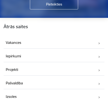
Kājene
Ātrās saites
Vakances
Iepirkumi
Projekti
Pašvaldība
Izsoles