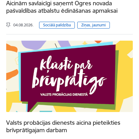
Aicinām savlaicīgi saņemt Ogres novada
pašvaldības atbalstu ēdināšanas apmaksai
04.08.2026.
Sociālā palīdzība
Ziņas, jaunumi
Valsts probācijas dienests aicina pieteikties
brīvprātīgajam darbam