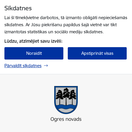
Pāriet uz lapas saturu
Sīkdatnes
Spied
lai meklētu
Enter
Lai šī tīmekļvietne darbotos, tā izmanto obligāti nepieciešamās
sīkdatnes. Ar Jūsu piekrišanu papildus šajā vietnē var tikt
izmantotas statistikas un sociālo mediju sīkdatnes.
Lūdzu, atzīmējiet savu izvēli:
Noraidīt
Apstiprināt visas
Pārvaldīt sīkdatnes
Ogres novada pašvaldība