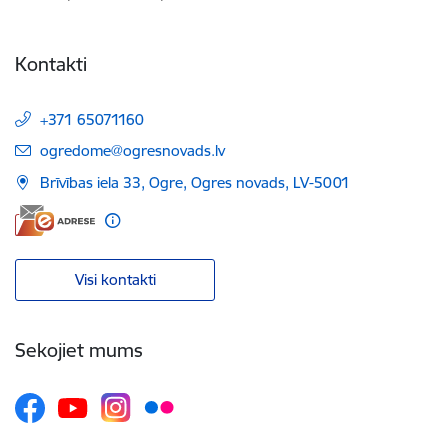
Kontakti
+371 65071160
E-pasts:
ogredome@ogresnovads.lv
Brīvības iela 33, Ogre, Ogres novads, LV-5001
Visi kontakti
Sekojiet mums