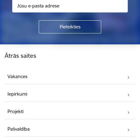
Kājene
Ātrās saites
Vakances
Iepirkumi
Projekti
Pašvaldība