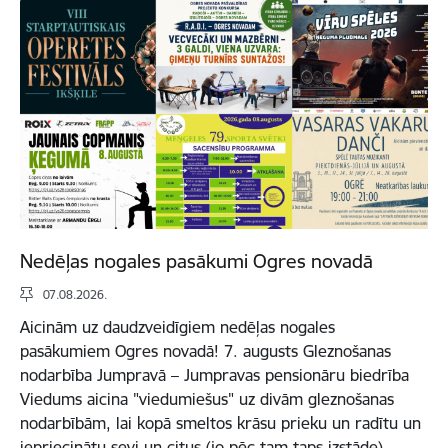
Nedēļas nogales pasākumi Ogres novadā
07.08.2026.
Aicinām uz daudzveidīgiem nedēļas nogales
pasākumiem Ogres novadā! 7. augusts Gleznošanas
nodarbība Jumpravā – Jumpravas pensionāru biedrība
Viedums aicina "viedumiešus" uz divām gleznošanas
nodarbībām, lai kopā smeltos krāsu prieku un radītu un
iepriecinātu sevi un citus (jo pēc tam taps izstāde).