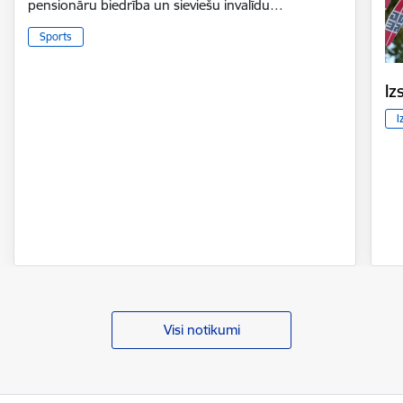
pensionāru biedrība un sieviešu invalīdu…
Sports
Iz
I
Visi notikumi