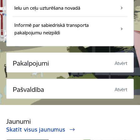
Ielu un ceļu uzturēšana novadā
Informē par sabiedriskā transporta
pakalpojumu neizpildi
Pakalpojumi
Atvērt
Pašvaldība
Atvērt
Jaunumi
Skatīt visus jaunumus