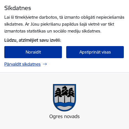
Pāriet uz lapas saturu
Sīkdatnes
Spied
lai meklētu
Enter
Lai šī tīmekļvietne darbotos, tā izmanto obligāti nepieciešamās
sīkdatnes. Ar Jūsu piekrišanu papildus šajā vietnē var tikt
izmantotas statistikas un sociālo mediju sīkdatnes.
Lūdzu, atzīmējiet savu izvēli:
Noraidīt
Apstiprināt visas
Pārvaldīt sīkdatnes
Ogres novada pašvaldība