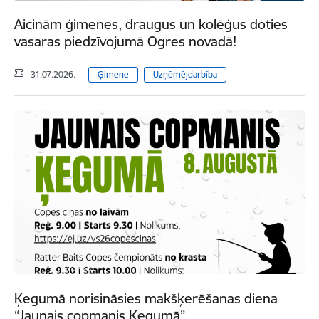
Aicinām ģimenes, draugus un kolēģus doties
vasaras piedzīvojumā Ogres novadā!
31.07.2026.
Ģimene
Uzņēmējdarbība
Ķegumā norisināsies makšķerēšanas diena
“Jaunais copmanis Ķegumā”