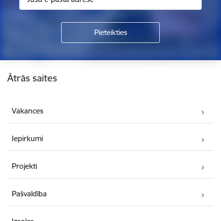
Kājene
Ātrās saites
Vakances
Iepirkumi
Projekti
Pašvaldība