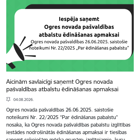
Aicinām savlaicīgi saņemt Ogres novada
pašvaldības atbalstu ēdināšanas apmaksai
04.08.2026.
Ogres novada pašvaldības 26.06.2025. saistošie
noteikumi Nr. 22/2025 “Par ēdināšanas pabalstu”
nosaka, ka Ogres novada pašvaldības pabalstu izglītības
iestādes nodrošinātās ēdināšanas apmaksai ir tiesības
saņemt sekojošām mērķa grupām: izglītojamie, kuru