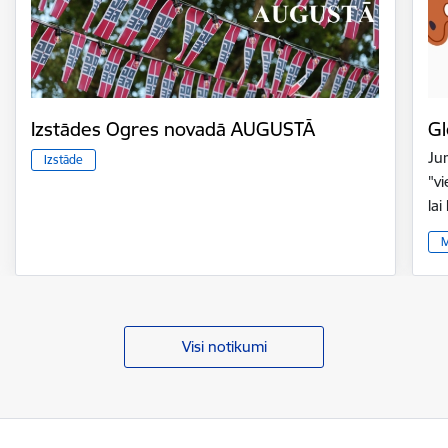
Izstādes Ogres novadā AUGUSTĀ
Gl
Ju
Izstāde
"v
la
M
Visi notikumi