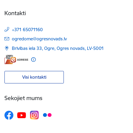
Kontakti
+371 65071160
E-pasts:
ogredome@ogresnovads.lv
Brīvības iela 33, Ogre, Ogres novads, LV-5001
Visi kontakti
Sekojiet mums