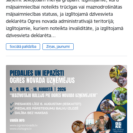
mājsaimniecībai noteikts trūcīgas vai maznodrošinātas
mājsaimniecības statuss, ja izglītojamā dzīvesvieta
deklarēta Ogres novada administratīvajā teritorijā;
izglītojamie, kuriem noteikta invaliditāte, ja izglītojamā
dzīvesvieta deklarēta…
Sociālā palīdzība
Ziņas, jaunumi