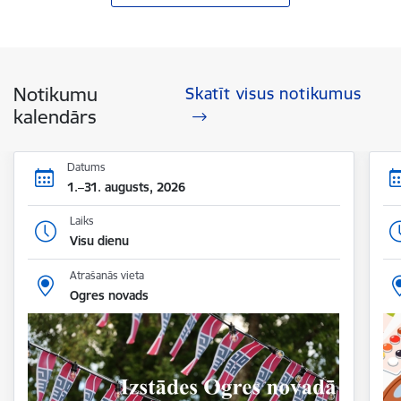
Notikumu
Skatīt visus notikumus
kalendārs
Datums
1.–31. augusts, 2026
Laiks
Visu dienu
Atrašanās vieta
Ogres novads