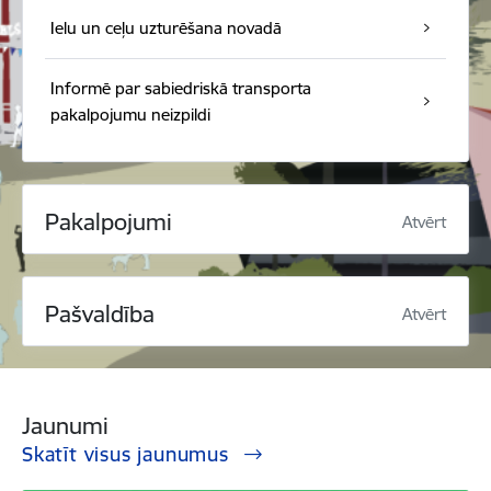
Ielu un ceļu uzturēšana novadā
Informē par sabiedriskā transporta
pakalpojumu neizpildi
Pakalpojumi
Atvērt
Pašvaldība
Atvērt
Jaunumi
Skatīt visus jaunumus