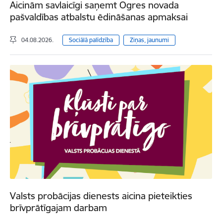
Aicinām savlaicīgi saņemt Ogres novada
pašvaldības atbalstu ēdināšanas apmaksai
04.08.2026.
Sociālā palīdzība
Ziņas, jaunumi
Valsts probācijas dienests aicina pieteikties
brīvprātīgajam darbam