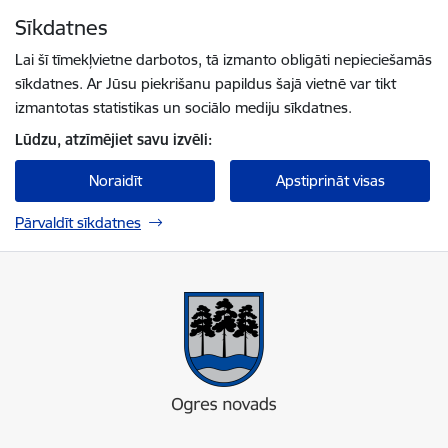
Pāriet uz lapas saturu
Sīkdatnes
Spied
lai meklētu
Enter
Lai šī tīmekļvietne darbotos, tā izmanto obligāti nepieciešamās
sīkdatnes. Ar Jūsu piekrišanu papildus šajā vietnē var tikt
izmantotas statistikas un sociālo mediju sīkdatnes.
Lūdzu, atzīmējiet savu izvēli:
Noraidīt
Apstiprināt visas
Pārvaldīt sīkdatnes
Ogres novada pašvaldība