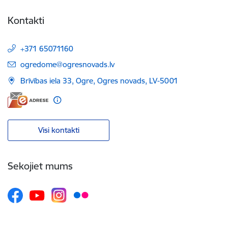
Kontakti
+371 65071160
E-pasts:
ogredome@ogresnovads.lv
Brīvības iela 33, Ogre, Ogres novads, LV-5001
Visi kontakti
Sekojiet mums