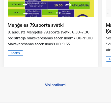
Meņģeles 79.sporta svētki
Ma
Ķ
8. augustā Meņģeles 79.sporta svētki. 6.30–7.00
reģistrācija makšķerēšanas sacensībām7.00–11.00
Se
Makšķerēšanas sacensības9.00–9.55…
“V
ai
Sports
D
Visi notikumi