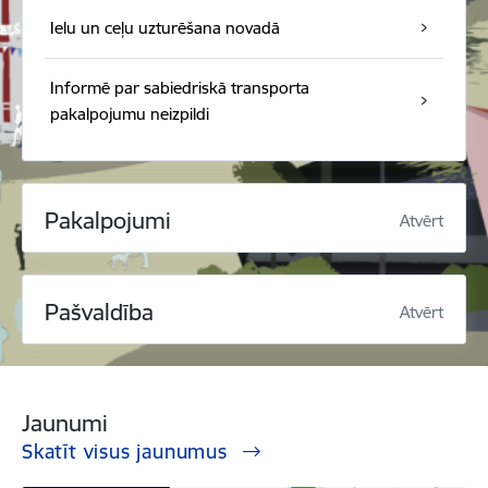
Ielu un ceļu uzturēšana novadā
Informē par sabiedriskā transporta
pakalpojumu neizpildi
Pakalpojumi
Atvērt
Pašvaldība
Atvērt
Jaunumi
Skatīt visus jaunumus