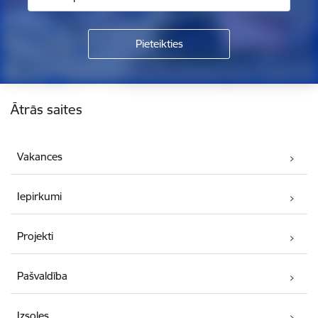
Kājene
Ātrās saites
Vakances
Iepirkumi
Projekti
Pašvaldība
Izsoles