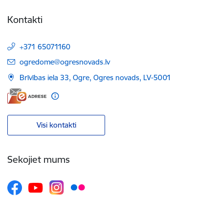
Kontakti
+371 65071160
E-pasts:
ogredome@ogresnovads.lv
Brīvības iela 33, Ogre, Ogres novads, LV-5001
Visi kontakti
Sekojiet mums