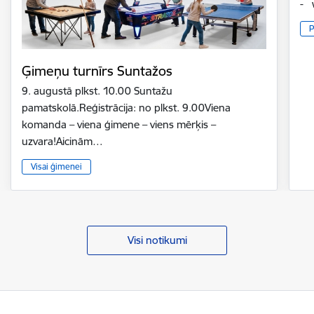
- 
P
Ģimeņu turnīrs Suntažos
9. augustā plkst. 10.00 Suntažu
pamatskolā.Reģistrācija: no plkst. 9.00Viena
komanda – viena ģimene – viens mērķis –
uzvara!Aicinām…
Visai ģimenei
Visi notikumi