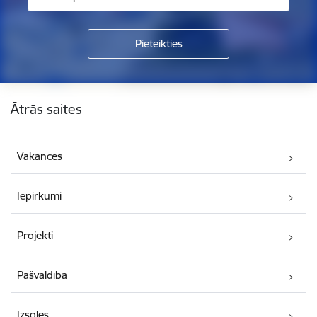
Kājene
Ātrās saites
Vakances
Iepirkumi
Projekti
Pašvaldība
Izsoles