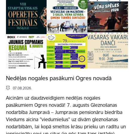
Nedēļas nogales pasākumi Ogres novadā
07.08.2026.
Aicinām uz daudzveidīgiem nedēļas nogales
pasākumiem Ogres novadā! 7. augusts Gleznošanas
nodarbība Jumpravā – Jumpravas pensionāru biedrība
Viedums aicina "viedumiešus" uz divām gleznošanas
nodarbībām, lai kopā smeltos krāsu prieku un radītu un
iepriecinātu sevi un citus (jo pēc tam taps izstāde).