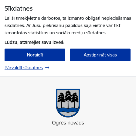
Pāriet uz lapas saturu
Sīkdatnes
Spied
lai meklētu
Enter
Lai šī tīmekļvietne darbotos, tā izmanto obligāti nepieciešamās
sīkdatnes. Ar Jūsu piekrišanu papildus šajā vietnē var tikt
izmantotas statistikas un sociālo mediju sīkdatnes.
Lūdzu, atzīmējiet savu izvēli:
Noraidīt
Apstiprināt visas
Pārvaldīt sīkdatnes
Ogres novada pašvaldība