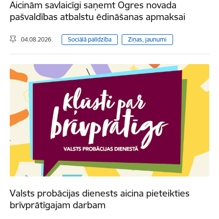
Aicinām savlaicīgi saņemt Ogres novada
pašvaldības atbalstu ēdināšanas apmaksai
04.08.2026.
Sociālā palīdzība
Ziņas, jaunumi
Valsts probācijas dienests aicina pieteikties
brīvprātīgajam darbam