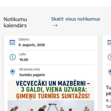
Notikumu
Skatīt visus notikumus
kalendārs
Datums
9. augusts, 2026
Laiks
10.00
Atrašanās vieta
Suntažu pagasts
Tu
pē
9. 
Tu