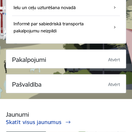
Ielu un ceļu uzturēšana novadā
Informē par sabiedriskā transporta
pakalpojumu neizpildi
Pakalpojumi
Atvērt
Pašvaldība
Atvērt
Jaunumi
Skatīt visus jaunumus