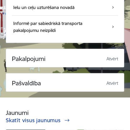
Ielu un ceļu uzturēšana novadā
Informē par sabiedriskā transporta
pakalpojumu neizpildi
Pakalpojumi
Atvērt
Pašvaldība
Atvērt
Jaunumi
Skatīt visus jaunumus