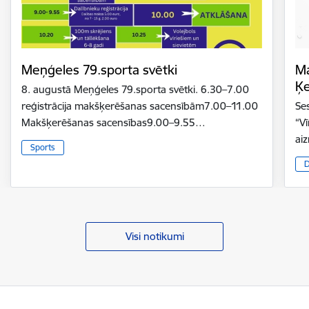
Meņģeles 79.sporta svētki
Ma
Ķ
8. augustā Meņģeles 79.sporta svētki. 6.30–7.00
reģistrācija makšķerēšanas sacensībām7.00–11.00
Se
Makšķerēšanas sacensības9.00–9.55…
“V
ai
Sports
D
Visi notikumi