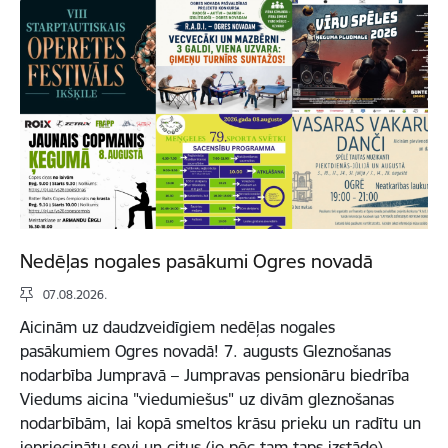
Nedēļas nogales pasākumi Ogres novadā
07.08.2026.
Aicinām uz daudzveidīgiem nedēļas nogales
pasākumiem Ogres novadā! 7. augusts Gleznošanas
nodarbība Jumpravā – Jumpravas pensionāru biedrība
Viedums aicina "viedumiešus" uz divām gleznošanas
nodarbībām, lai kopā smeltos krāsu prieku un radītu un
iepriecinātu sevi un citus (jo pēc tam taps izstāde).