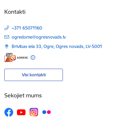
Kontakti
+371 65071160
E-pasts:
ogredome@ogresnovads.lv
Brīvības iela 33, Ogre, Ogres novads, LV-5001
Visi kontakti
Sekojiet mums