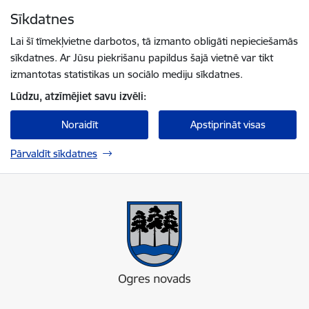
Pāriet uz lapas saturu
Sīkdatnes
Spied
lai meklētu
Enter
Lai šī tīmekļvietne darbotos, tā izmanto obligāti nepieciešamās
sīkdatnes. Ar Jūsu piekrišanu papildus šajā vietnē var tikt
izmantotas statistikas un sociālo mediju sīkdatnes.
Lūdzu, atzīmējiet savu izvēli:
Noraidīt
Apstiprināt visas
Pārvaldīt sīkdatnes
Ogres novada pašvaldība