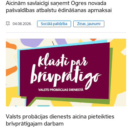
Aicinām savlaicīgi saņemt Ogres novada
pašvaldības atbalstu ēdināšanas apmaksai
04.08.2026.
Sociālā palīdzība
Ziņas, jaunumi
Valsts probācijas dienests aicina pieteikties
brīvprātīgajam darbam