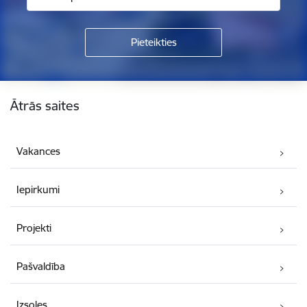
Kājene
Ātrās saites
Vakances
Iepirkumi
Projekti
Pašvaldība
Izsoles