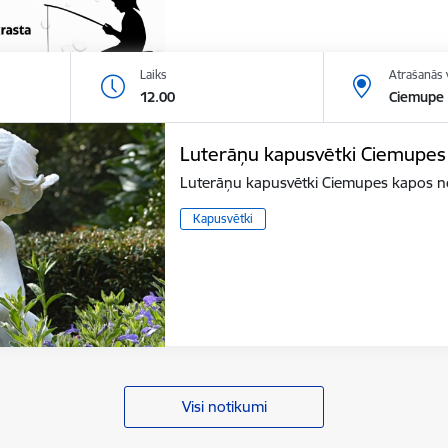
Laiks
Atrašanās 
12.00
Ciemupe
Luterāņu kapusvētki Ciemupes
Luterāņu kapusvētki Ciemupes kapos not
Kapusvētki
Visi notikumi