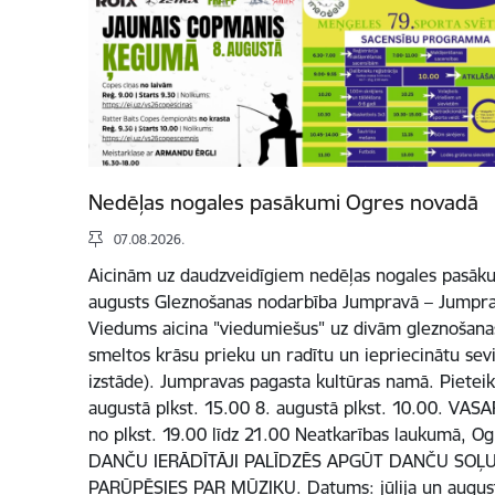
Nedēļas nogales pasākumi Ogres novadā
07.08.2026.
Aicinām uz daudzveidīgiem nedēļas nogales pasāk
augusts Gleznošanas nodarbība Jumpravā – Jumpra
Viedums aicina "viedumiešus" uz divām gleznošana
smeltos krāsu prieku un radītu un iepriecinātu sevi
izstāde). Jumpravas pagasta kultūras namā. Pieteik
augustā plkst. 15.00 8. augustā plkst. 10.00. V
no plkst. 19.00 līdz 21.00 Neatkarības laukumā, Og
DANČU IERĀDĪTĀJI PALĪDZĒS APGŪT DANČU SOĻU
PARŪPĒSIES PAR MŪZIKU. Datums: jūlija un augusta 