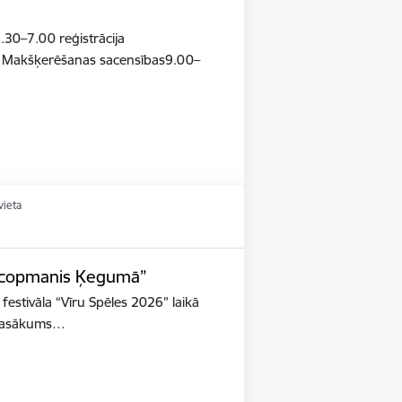
.30–7.00 reģistrācija
 Makšķerēšanas sacensības9.00–
vieta
s copmanis Ķegumā”
estivāla “Vīru Spēles 2026” laikā
s pasākums…