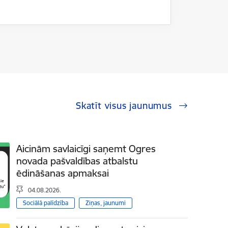
Skatīt visus jaunumus
Aicinām savlaicīgi saņemt Ogres
novada pašvaldības atbalstu
ēdināšanas apmaksai
04.08.2026.
Sociālā palīdzība
Ziņas, jaunumi