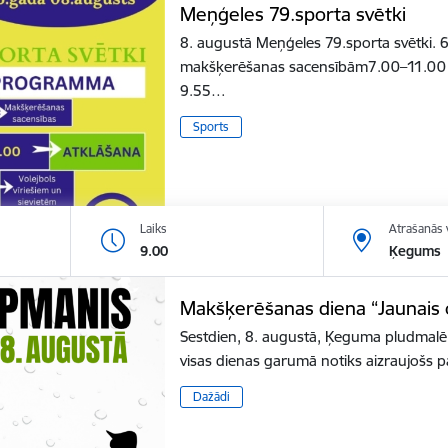
Meņģeles 79.sporta svētki
8. augustā Meņģeles 79.sporta svētki. 6
makšķerēšanas sacensībām7.00–11.00
9.55…
Sports
Laiks
Atrašanās 
9.00
Ķegums
Makšķerēšanas diena “Jaunai
Sestdien, 8. augustā, Ķeguma pludmalē f
visas dienas garumā notiks aizraujoš
Dažādi