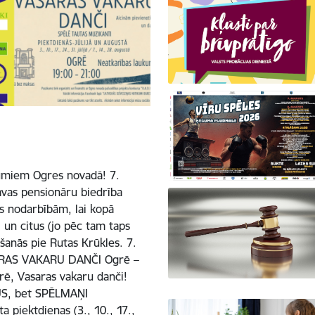
umiem Ogres novadā! 7.
vas pensionāru biedrība
s nodarbībām, lai kopā
 un citus (jo pēc tam taps
šanās pie Rutas Krūkles. 7.
ASARAS VAKARU DANČI Ogrē –
rē, Vasaras vakaru danči!
S, bet SPĒLMAŅI
piektdienas (3., 10., 17.,