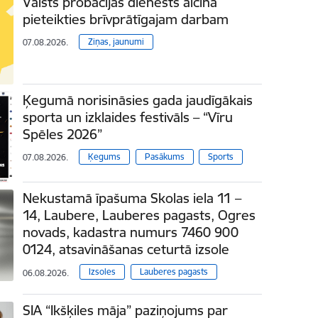
Valsts probācijas dienests aicina
pieteikties brīvprātīgajam darbam
Ziņas, jaunumi
07.08.2026.
Ķegumā norisināsies gada jaudīgākais
sporta un izklaides festivāls – “Vīru
Spēles 2026”
Ķegums
Pasākums
Sports
07.08.2026.
Nekustamā īpašuma Skolas iela 11 –
14, Laubere, Lauberes pagasts, Ogres
novads, kadastra numurs 7460 900
0124, atsavināšanas ceturtā izsole
Izsoles
Lauberes pagasts
06.08.2026.
SIA “Ikšķiles māja” paziņojums par