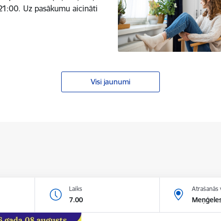
- 21:00. Uz pasākumu aicināti
Visi jaunumi
Laiks
Atrašanās 
7.00
Meņģeles