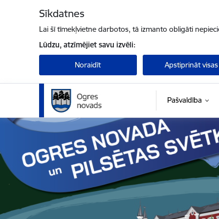
Pāriet uz lapas saturu
Sīkdatnes
Lai šī tīmekļvietne darbotos, tā izmanto obligāti nepiec
Lūdzu, atzīmējiet savu izvēli:
Noraidīt
Apstiprināt visas
Pašvaldība
Ogres novada pašvaldība