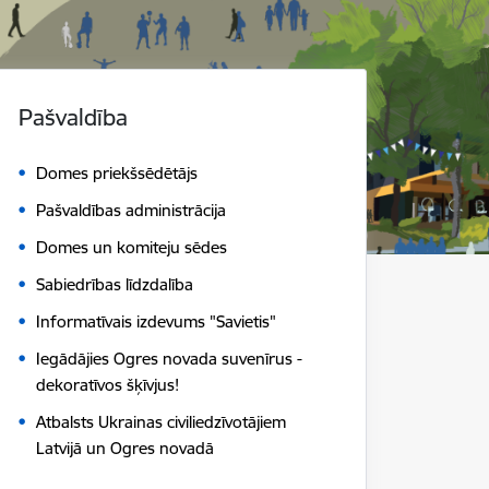
Pašvaldība
Domes priekšsēdētājs
Pašvaldības administrācija
Domes un komiteju sēdes
Sabiedrības līdzdalība
Informatīvais izdevums "Savietis"
Iegādājies Ogres novada suvenīrus -
dekoratīvos šķīvjus!
Atbalsts Ukrainas civiliedzīvotājiem
Latvijā un Ogres novadā