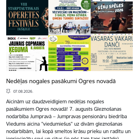
Nedēļas nogales pasākumi Ogres novadā
07.08.2026.
Aicinām uz daudzveidīgiem nedēļas nogales
pasākumiem Ogres novadā! 7. augusts Gleznošanas
nodarbība Jumpravā – Jumpravas pensionāru biedrība
Viedums aicina "viedumiešus" uz divām gleznošanas
nodarbībām, lai kopā smeltos krāsu prieku un radītu un
iepriecinātu sevi un citus (jo pēc tam taps izstāde).