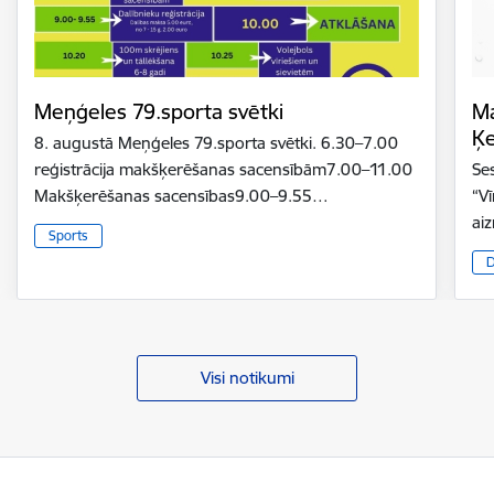
Meņģeles 79.sporta svētki
Ma
Ķ
8. augustā Meņģeles 79.sporta svētki. 6.30–7.00
reģistrācija makšķerēšanas sacensībām7.00–11.00
Se
Makšķerēšanas sacensības9.00–9.55…
“V
ai
Sports
D
Visi notikumi