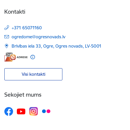
Kontakti
+371 65071160
E-pasts:
ogredome@ogresnovads.lv
Brīvības iela 33, Ogre, Ogres novads, LV-5001
Visi kontakti
Sekojiet mums