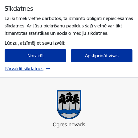
Pāriet uz lapas saturu
Sīkdatnes
Spied
lai meklētu
Enter
Lai šī tīmekļvietne darbotos, tā izmanto obligāti nepieciešamās
sīkdatnes. Ar Jūsu piekrišanu papildus šajā vietnē var tikt
izmantotas statistikas un sociālo mediju sīkdatnes.
Lūdzu, atzīmējiet savu izvēli:
Noraidīt
Apstiprināt visas
Pārvaldīt sīkdatnes
Ogres novada pašvaldība