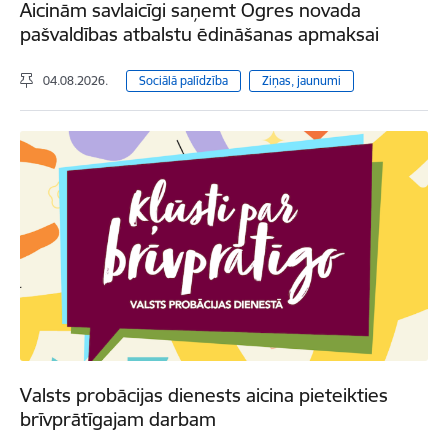
Aicinām savlaicīgi saņemt Ogres novada
pašvaldības atbalstu ēdināšanas apmaksai
04.08.2026.
Sociālā palīdzība
Ziņas, jaunumi
Valsts probācijas dienests aicina pieteikties
brīvprātīgajam darbam