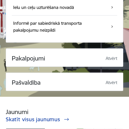
Ielu un ceļu uzturēšana novadā
Informē par sabiedriskā transporta
pakalpojumu neizpildi
Pakalpojumi
Atvērt
Pašvaldība
Atvērt
Jaunumi
Skatīt visus jaunumus