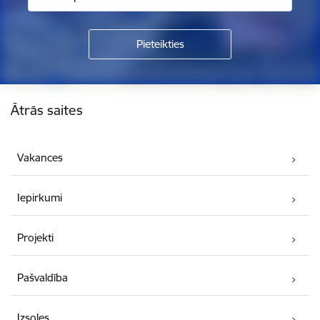
Kājene
Ātrās saites
Vakances
Iepirkumi
Projekti
Pašvaldība
Izsoles