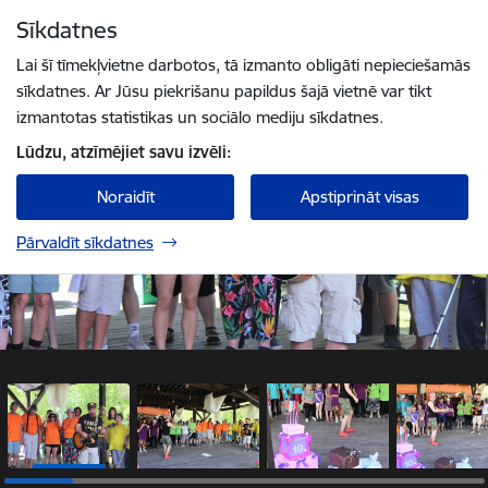
Pāriet uz lapas saturu
Sīkdatnes
1 / 26
Spied
lai meklētu
Enter
Lai šī tīmekļvietne darbotos, tā izmanto obligāti nepieciešamās
sīkdatnes. Ar Jūsu piekrišanu papildus šajā vietnē var tikt
izmantotas statistikas un sociālo mediju sīkdatnes.
Lūdzu, atzīmējiet savu izvēli:
Noraidīt
Apstiprināt visas
Pārvaldīt sīkdatnes