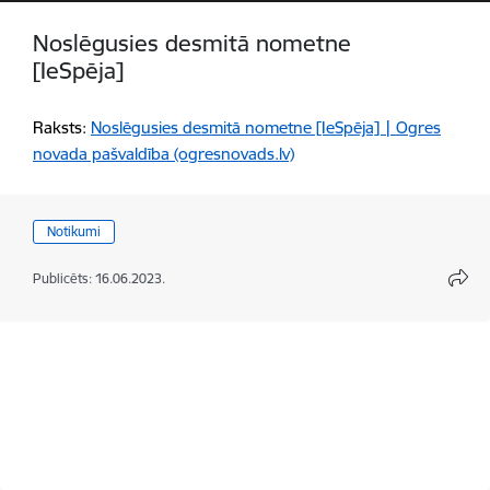
Noslēgusies desmitā nometne
[IeSpēja]
Raksts:
Noslēgusies desmitā nometne [IeSpēja] | Ogres
novada pašvaldība (ogresnovads.lv)
Notikumi
Publicēts: 16.06.2023.