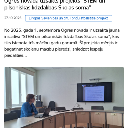
Ogres novadā uzsākts projekts “STEM un
pilsoniskās līdzdalības Skolas soma”
27.10.2025.
Eiropas Savienības un citu fondu atbalstītie projekti
No 2025. gada 1. septembra Ogres novadā ir uzsākta jauna
iniciatīva “STEM un pilsoniskās līdzdalības Skolas soma”, kas
tiks īstenota trīs mācību gadu garumā. Šī projekta mērķis ir
bagātināt skolēnu mācību pieredzi, sniedzot iespēju
piedalīties…