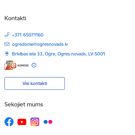
Kontakti
+371 65071160
E-pasts:
ogredome@ogresnovads.lv
Brīvības iela 33, Ogre, Ogres novads, LV-5001
Visi kontakti
Sekojiet mums