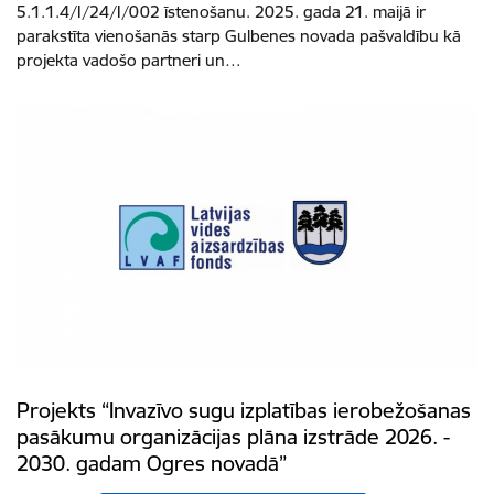
5.1.1.4/I/24/I/002 īstenošanu. 2025. gada 21. maijā ir
parakstīta vienošanās starp Gulbenes novada pašvaldību kā
projekta vadošo partneri un…
Projekts “Invazīvo sugu izplatības ierobežošanas
pasākumu organizācijas plāna izstrāde 2026. -
2030. gadam Ogres novadā”