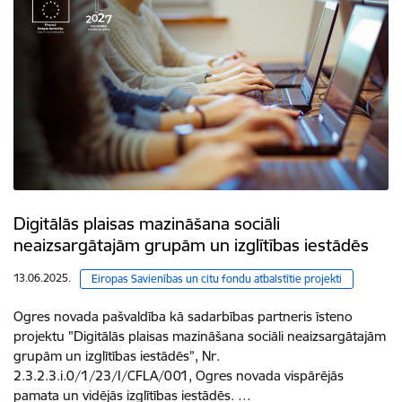
Digitālās plaisas mazināšana sociāli
neaizsargātajām grupām un izglītības iestādēs
13.06.2025.
Eiropas Savienības un citu fondu atbalstītie projekti
Ogres novada pašvaldība kā sadarbības partneris īsteno
projektu "Digitālās plaisas mazināšana sociāli neaizsargātajām
grupām un izglītības iestādēs”, Nr.
2.3.2.3.i.0/1/23/I/CFLA/001, Ogres novada vispārējās
pamata un vidējās izglītības iestādēs. …