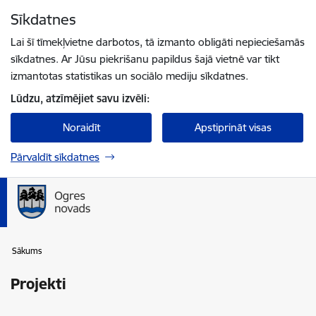
Pāriet uz lapas saturu
Sīkdatnes
Spied
lai meklētu
Enter
Lai šī tīmekļvietne darbotos, tā izmanto obligāti nepieciešamās
sīkdatnes. Ar Jūsu piekrišanu papildus šajā vietnē var tikt
izmantotas statistikas un sociālo mediju sīkdatnes.
Lūdzu, atzīmējiet savu izvēli:
Noraidīt
Apstiprināt visas
Pārvaldīt sīkdatnes
Sākums
Projekti