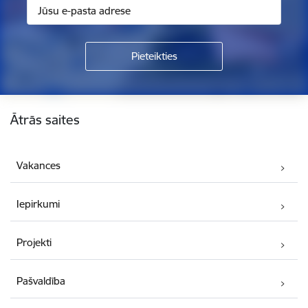
Kājene
Ātrās saites
Vakances
Iepirkumi
Projekti
Pašvaldība