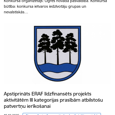
Konkursa organizētājs: Ogres novada pašvaldība. Konkursa
būtība: konkursa ietvaros iedzīvotāju grupas un
nevalstiskās…
Apstiprināts ERAF līdzfinansēts projekts
aktivitātēm III kategorijas prasībām atbilstošu
patvertņu ierīkošanai