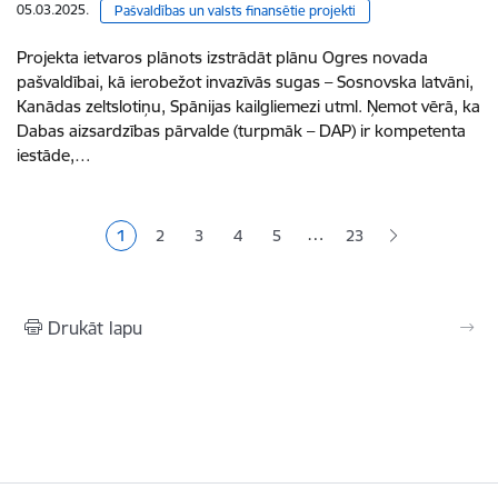
05.03.2025.
Pašvaldības un valsts finansētie projekti
Projekta ietvaros plānots izstrādāt plānu Ogres novada
pašvaldībai, kā ierobežot invazīvās sugas – Sosnovska latvāni,
Kanādas zeltslotiņu, Spānijas kailgliemezi utml. Ņemot vērā, ka
Dabas aizsardzības pārvalde (turpmāk – DAP) ir kompetenta
iestāde,…
Lapošana
…
1
2
3
4
5
23
Pašreizējā lapa
Lapa
Lapa
Lapa
Lapa
Drukāt lapu