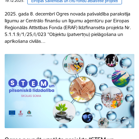
19.12.2025.
Eiropas Savienības un citu fondu atbalstītie projekti
2025. gada 8. decembrī Ogres novada pašvaldība parakstīja
līgumu ar Centrālo finanšu un līgumu aģentūru par Eiropas
Reģionālās Attīstības Fonda (ERAF) līdzfinansēta projekta Nr.
5.1.1.9/1/25/I/023 ''Objektu (patvertņu) pielāgošana un
aprīkošana civilās…