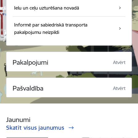
Ielu un ceļu uzturēšana novadā
Informē par sabiedriskā transporta
pakalpojumu neizpildi
Pakalpojumi
Atvērt
Pašvaldība
Atvērt
Jaunumi
Skatīt visus jaunumus