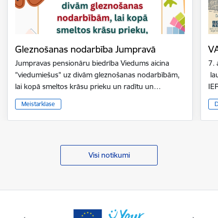
Gleznošanas nodarbība Jumpravā
V
Jumpravas pensionāru biedrība Viedums aicina
7.
"viedumiešus" uz divām gleznošanas nodarbībām,
la
lai kopā smeltos krāsu prieku un radītu un…
IE
Meistarklase
D
Visi notikumi