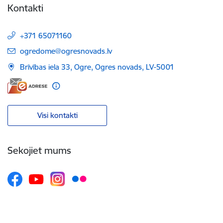
Kontakti
+371 65071160
E-pasts:
ogredome@ogresnovads.lv
Brīvības iela 33, Ogre, Ogres novads, LV-5001
Visi kontakti
Sekojiet mums