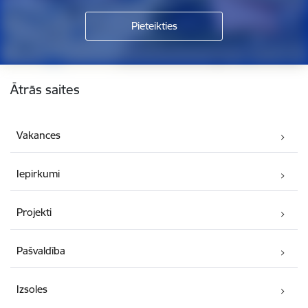
Kājene
Ātrās saites
Vakances
Iepirkumi
Projekti
Pašvaldība
Izsoles