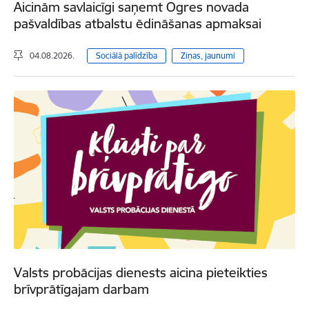
Aicinām savlaicīgi saņemt Ogres novada
pašvaldības atbalstu ēdināšanas apmaksai
04.08.2026.
Sociālā palīdzība
Ziņas, jaunumi
Valsts probācijas dienests aicina pieteikties
brīvprātīgajam darbam