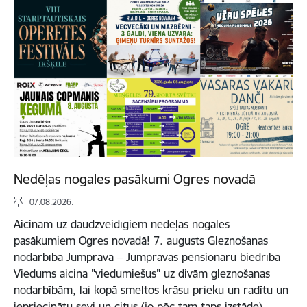
Nedēļas nogales pasākumi Ogres novadā
07.08.2026.
Aicinām uz daudzveidīgiem nedēļas nogales
pasākumiem Ogres novadā! 7. augusts Gleznošanas
nodarbība Jumpravā – Jumpravas pensionāru biedrība
Viedums aicina "viedumiešus" uz divām gleznošanas
nodarbībām, lai kopā smeltos krāsu prieku un radītu un
iepriecinātu sevi un citus (jo pēc tam taps izstāde).