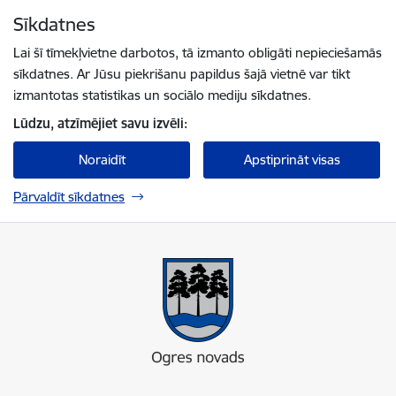
Pāriet uz lapas saturu
Sīkdatnes
Spied
lai meklētu
Enter
Lai šī tīmekļvietne darbotos, tā izmanto obligāti nepieciešamās
sīkdatnes. Ar Jūsu piekrišanu papildus šajā vietnē var tikt
izmantotas statistikas un sociālo mediju sīkdatnes.
Lūdzu, atzīmējiet savu izvēli:
Noraidīt
Apstiprināt visas
Pārvaldīt sīkdatnes
Ogres novada pašvaldība