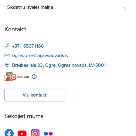
Sīkdatņu izvēles maiņa
Kontakti
+371 65071160
E-pasts:
ogredome@ogresnovads.lv
Brīvības iela 33, Ogre, Ogres novads, LV-5001
Visi kontakti
Sekojiet mums