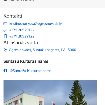
Kontakti
E-pasts:
kristine.norkusa@ogresnovads.lv
+371 20529122
+371 20529122
Atrašanās vieta
Ogres novads, Suntažu pagasts, LV - 5060
Suntažu Kultūras nams
@Suntažu Kultūras nams