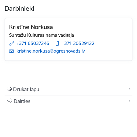
Darbinieki
Kristīne Norkusa
Suntažu Kultūras nama vadītāja
+371 65037246
+371 20529122
E-pasts:
kristine.norkusa@ogresnovads.lv
Drukāt lapu
Dalīties