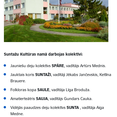
Suntažu Kultūras namā darbojas kolektīvi:
Jauniešu deju kolektīvs
SPĀRE
, vadītājs Artūrs Mednis.
Jauktais koris
SUNTAŽI
, vadītāji Jēkabs Jančevskis, Ketlīna
Brauere.
Folkloras kopa
SAULE
, vadītāja Līga Broduža.
Amatierteātris
SAUJA
, vadītājs Gundars Cauka.
Vidējās paaudzes deju kolektīvs
SUNTA
, vadītāja Aiga
Medne.