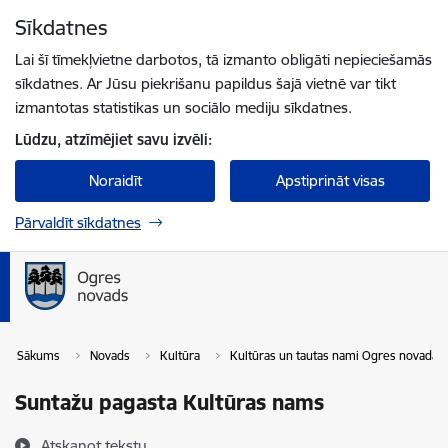
Pāriet uz lapas saturu
Sīkdatnes
Spied
lai meklētu
Enter
Lai šī tīmekļvietne darbotos, tā izmanto obligāti nepieciešamās
sīkdatnes. Ar Jūsu piekrišanu papildus šajā vietnē var tikt
izmantotas statistikas un sociālo mediju sīkdatnes.
Lūdzu, atzīmējiet savu izvēli:
Noraidīt
Apstiprināt visas
Pārvaldīt sīkdatnes
Sākums
Novads
Kultūra
Kultūras un tautas nami Ogres novadā
Suntažu pagasta Kultūras nams
Atskaņot tekstu