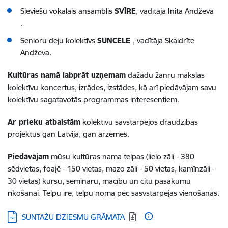
Sieviešu vokālais ansamblis
SVĪRE
, vadītāja Inita Andževa
.
Senioru deju kolektīvs
SUNCELE
, vadītāja Skaidrīte
Andževa.
Kultūras namā labprāt uzņemam
dažādu žanru mākslas
kolektīvu koncertus, izrādes, izstādes, kā arī piedāvājam savu
kolektīvu sagatavotās programmas interesentiem.
Ar prieku atbalstām
kolektīvu savstarpējos draudzības
projektus gan Latvijā, gan ārzemēs.
Piedāvājam
mūsu kultūras nama telpas (lielo zāli - 380
sēdvietas, foajē - 150 vietas, mazo zāli - 50 vietas, kamīnzāli -
30 vietas) kursu, semināru, mācību un citu pasākumu
rīkošanai. Telpu īre, telpu noma pēc sasvstarpējas vienošanās.
Lejupielādēt:
SUNTAŽU DZIESMU GRĀMATA