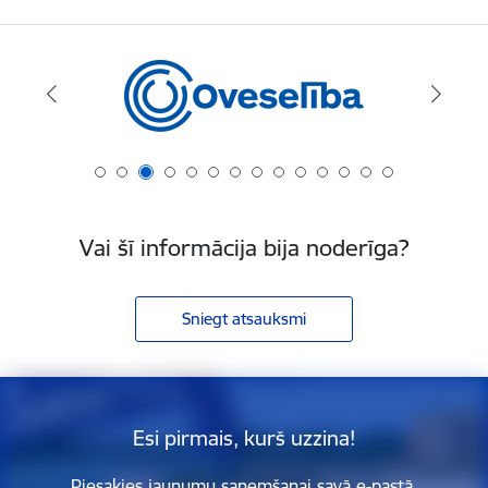
Vai šī informācija bija noderīga?
Sniegt atsauksmi
Esi pirmais, kurš uzzina!
Piesakies jaunumu saņemšanai savā e-pastā.