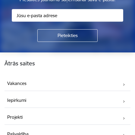
Kājene
Ātrās saites
Vakances
Iepirkumi
Projekti
Pašvaldība