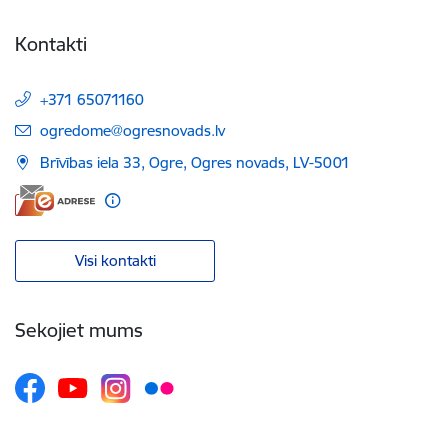
Kontakti
+371 65071160
E-pasts:
ogredome@ogresnovads.lv
Brīvības iela 33, Ogre, Ogres novads, LV-5001
Visi kontakti
Sekojiet mums