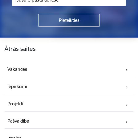
Kājene
Ātrās saites
Vakances
Iepirkumi
Projekti
Pašvaldība