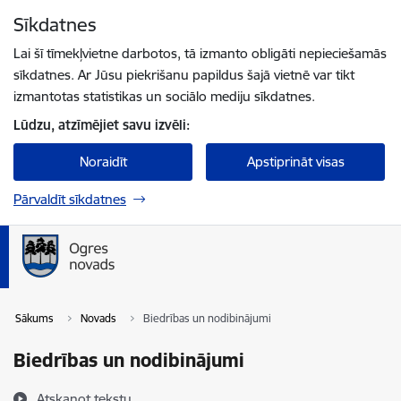
Pāriet uz lapas saturu
Sīkdatnes
Spied
lai meklētu
Enter
Lai šī tīmekļvietne darbotos, tā izmanto obligāti nepieciešamās
sīkdatnes. Ar Jūsu piekrišanu papildus šajā vietnē var tikt
izmantotas statistikas un sociālo mediju sīkdatnes.
Lūdzu, atzīmējiet savu izvēli:
Noraidīt
Apstiprināt visas
Pārvaldīt sīkdatnes
Sākums
Novads
Biedrības un nodibinājumi
Biedrības un nodibinājumi
Atskaņot tekstu