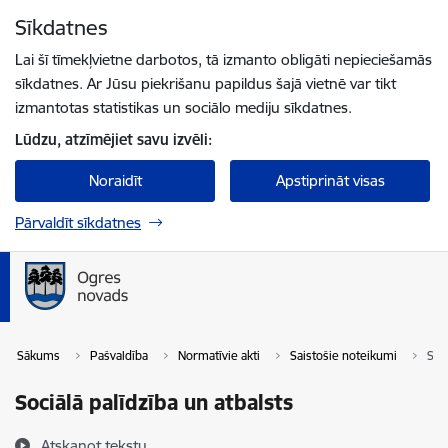
Pāriet uz lapas saturu
Sīkdatnes
Spied
lai meklētu
Enter
Lai šī tīmekļvietne darbotos, tā izmanto obligāti nepieciešamās
sīkdatnes. Ar Jūsu piekrišanu papildus šajā vietnē var tikt
izmantotas statistikas un sociālo mediju sīkdatnes.
Lūdzu, atzīmējiet savu izvēli:
Noraidīt
Apstiprināt visas
Pārvaldīt sīkdatnes
Sākums
Pašvaldība
Normatīvie akti
Saistošie noteikumi
Soci
Sociālā palīdzība un atbalsts
Atskaņot tekstu