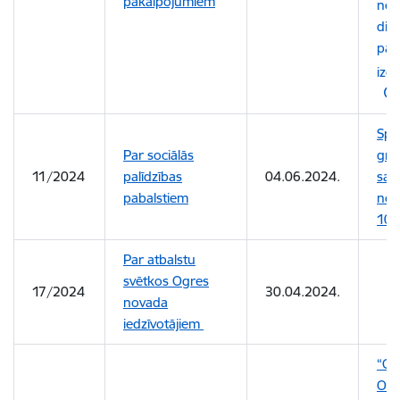
pakalpojumiem
nov
die
pak
izc
Spē
Par sociālās
gro
11/2024
palīdzības
04.06.2024.
sais
pabalstiem
not
10/
Par atbalstu
svētkos Ogres
17/2024
30.04.2024.
novada
iedzīvotājiem
“Gr
Ogr