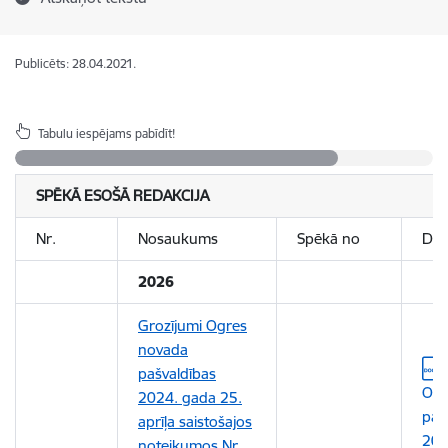
Publicēts: 28.04.2021.
Tabulu iespējams pabīdīt!
SPĒKĀ ESOŠĀ REDAKCIJA
Nr.
Nosaukums
Spēkā no
Do
2026
Grozījumi Ogres
novada
Leju
pašvaldības
Ogr
2024. gada 25.
paš
aprīļa saistošajos
202
noteikumos Nr.