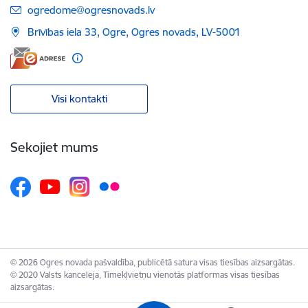
E-pasts:
ogredome@ogresnovads.lv
Brīvības iela 33, Ogre, Ogres novads, LV-5001
Visi kontakti
Sekojiet mums
© 2026 Ogres novada pašvaldība, publicētā satura visas tiesības aizsargātas.
© 2020 Valsts kanceleja, Tīmekļvietņu vienotās platformas visas tiesības
aizsargātas.