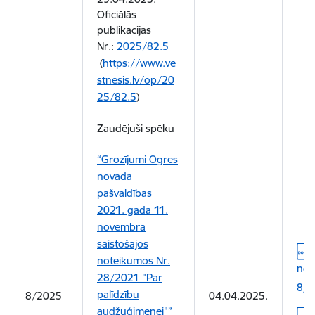
Oficiālās
publikācijas
Nr.:
2025/82.5
(
https://www.ve
stnesis.lv/op/20
25/82.5
)
Zaudējuši spēku
“Grozījumi Ogres
novada
pašvaldības
2021. gada 11.
novembra
saistošajos
Leju
noteikumos Nr.
not
28/2021 "Par
8/2
palīdzību
8/2025
04.04.2025.
audžuģimenei"”
Leju