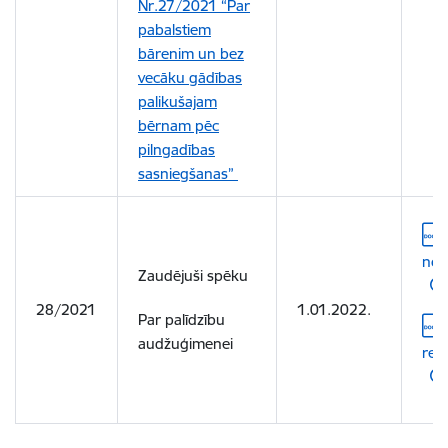
Nr.27/2021 “Par
pabalstiem
bārenim un bez
vecāku gādības
palikušajam
bērnam pēc
pilngadības
sasniegšanas”
Leju
not
Zaudējuši spēku
28/2021
1.01.2022.
Par palīdzību
Leju
audžuģimenei
red