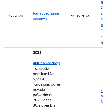
paš
202
Par apbedīšanas
aprī
12/2024
11.05.2024.
pabalstu
sai
not
12/
apb
pab
2023
Aktuālā redakcija
- saistošie
noteikumi Nr.
5/2026
"Grozījumi Ogres
novada
Leju
pašvaldības
not
2023. gada
Nr.
30. novembra