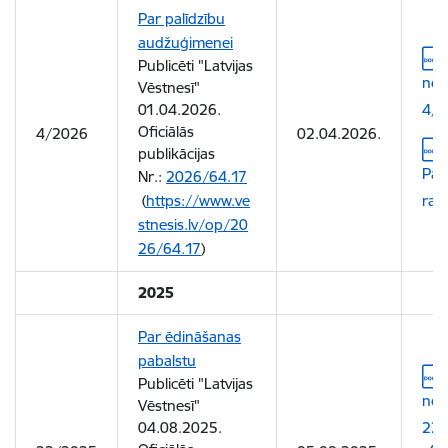
Par palīdzību
audžuģimenei
Leju
Publicēti "Latvijas
not
Vēstnesī"
01.04.2026.
4/2
Oficiālās
4/2026
02.04.2026.
Leju
publikācijas
Pas
Nr.:
2026/64.17
(
https://www.ve
rak
stnesis.lv/op/20
26/64.17
)
2025
Par ēdināšanas
pabalstu
Leju
Publicēti "Latvijas
not
Vēstnesī"
04.08.2025.
22