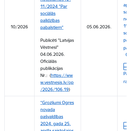
aprī
11/2024 "Par
sai
sociālās
not
palīdzības
11/
10/2026
05.06.2026.
pabalstiem"
soci
pal
Publicēti "Latvijas
Vēstnesī"
pab
04.06.2026.
Oficiālās
Leju
publikācijas
Pas
Nr.:
(
https://ww
rak
w.vestnesis.lv/op
/2026/106.19
)
“Grozījumi Ogres
novada
pašvaldības
2024. gada 25.
Leju
aprīļa saistošajos