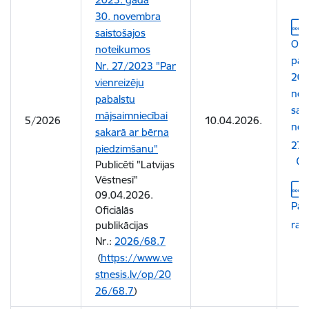
30. novembra
Leju
saistošajos
Ogr
noteikumos
paš
Nr. 27/2023 "Par
202
vienreizēju
nov
pabalstu
sai
mājsaimniecībai
5/2026
10.04.2026.
not
sakarā ar bērna
27/
piedzimšanu"
Publicēti "Latvijas
Vēstnesī"
Leju
09.04.2026.
Pas
Oficiālās
rak
publikācijas
Nr.:
2026/68.7
(
https://www.ve
stnesis.lv/op/20
26/68.7
)