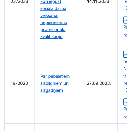
23/2023
kuri iegūst
14.11.2023.
reda
sociālā darba
veikšanai
Leju
nepieciešamo
Pas
profesionālo
rak
kvalifikāciju
Leju
not
Nr.
(sp
Par pabalstiem
19/2023
aizbildņiem un
27.09.2023.
reda
aizgādņiem
Leju
Pas
rak