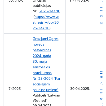
Oficiālās
22/2025
05.08.2025.
publikācijas
Leju
Nr.:
2025/147.10
Pas
(
https://www.ve
stnesis.lv/op/20
rak
25/147.10
)
Grozījumi Ogres
novada
pašvaldības
2024. gada
30. maija
saistošajos
Leju
noteikumos
not
Nr. 23/2024 "Par
7/2
sociālajiem
7/2025
30.04.2025.
pakalpojumiem"
Leju
Publicēti "Latvijas
red
Vēstnesī"
29.04.2025.