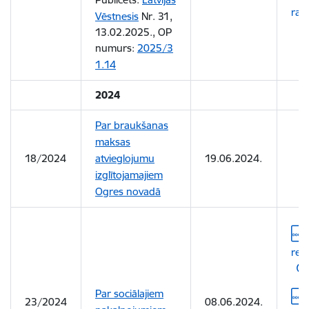
rak
Vēstnesis
Nr. 31,
13.02.2025., OP
numurs:
2025/3
1.14
2024
Par braukšanas
maksas
18/2024
atvieglojumu
19.06.2024.
izglītojamajiem
Ogres novadā
Leju
red
Par sociālajiem
Leju
23/2024
08.06.2024.