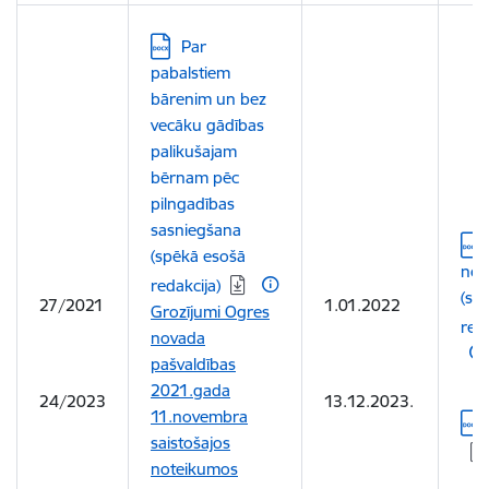
Lejupielādēt:
Par
pabalstiem
bārenim un bez
vecāku gādības
palikušajam
bērnam pēc
pilngadības
sasniegšana
Leju
(spēkā esošā
not
redakcija)
(sā
27/2021
1.01.2022
Grozījumi Ogres
red
novada
pašvaldības
2021.gada
24/2023
13.12.2023.
11.novembra
Leju
saistošajos
noteikumos