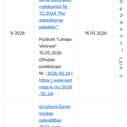
Ogr
noteikumos Nr.
paš
12/2024 "Par
202
apbedīšanas
aprī
pabalstu"”
sai
9/2026
16.05.2026.
not
Publicēti "Latvijas
12
Vēstnesī"
15.05.2026.
Oficiālās
Leju
publikācijas
Pas
Nr.:
2026/92.24
(
rak
https://www.vest
nesis.lv/op/2026
/92.24
)
Grozījumi Ogres
novada
pašvaldības
2023. gada