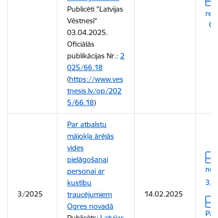
Publicēti "Latvijas
red
Vēstnesī"
03.04.2025.
Oficiālās
publikācijas Nr.:
2
025/66.18
(
https://www.ves
tnesis.lv/op/202
5/66.18
)
Par atbalstu
mājokļa ārējās
vides
Leju
pielāgošanai
not
personai ar
3/2
kustību
3/2025
14.02.2025
traucējumiem
Leju
Ogres novadā
Pas
Publicēts:
Latvijas