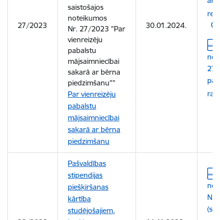
akt
saistošajos
red
noteikumos
27/2023
30.01.2024.
Nr. 27/2023 "Par
vienreizēju
Leju
pabalstu
not
mājsaimniecībai
27/
sakarā ar bērna
pas
piedzimšanu""
rak
Par vienreizēju
pabalstu
mājsaimniecībai
sakarā ar bērna
piedzimšanu
Pašvaldības
Leju
stipendijas
not
piešķiršanas
Nr.
kārtība
(sp
studējošajiem,