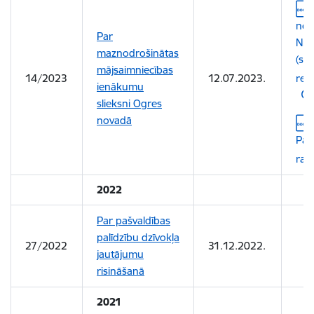
Leju
not
Par
Nr.
maznodrošinātas
(sp
mājsaimniecības
14/2023
12.07.2023.
reda
ienākumu
slieksni Ogres
novadā
Leju
Pas
rak
2022
Par pašvaldības
palīdzību dzīvokļa
27/2022
31.12.2022.
jautājumu
risināšanā
2021